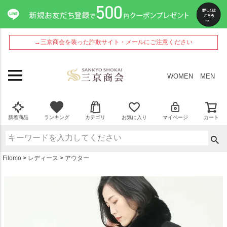
ペー
ジト
ップ
へ
→三京商会を装った詐欺サイト・メールにご注意ください
WOMEN
MEN
新着商品
ランキング
カテゴリ
お気に入り
マイページ
カート
Filomo
レディース
アウター