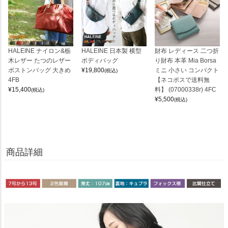
HALEINE ナイロン&栃
HALEINE 日本製 横型
財布 レディース 二つ折
木レザー たつのレザー
ボディバッグ
り財布 本革 Mia Borsa
ボストンバッグ 大きめ
¥
19,800
ミニ 小さい コンパクト
(税込)
4FB
【ネコポスで送料無
¥
15,400
料】 (07000338r) 4FC
(税込)
¥
5,500
(税込)
商品詳細