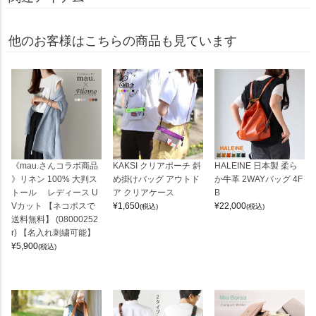
他のお客様はこちらの商品も見ています
《mau.さんコラボ商品
KAKSI クリアポーチ 斜
HALEINE 日本製 柔ら
》リネン 100% 大判ス
め掛けバッグ アウトド
か牛革 2WAYバッグ 4F
トール レディース U
ア クリアケース
B
Vカット 【ネコポスで
¥
1,650
¥
22,000
(税込)
(税込)
送料無料】 (08000252
r) 【名入れ刺繍可能】
¥
5,900
(税込)