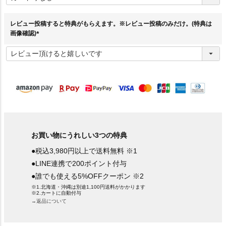
須
)
レビュー投稿すると特典がもらえます。※レビュー投稿のみだけ。(特典は
画像確認)
(
必
須
)
お買い物にうれしい3つの特典
●税込3,980円以上で送料無料 ※1
●LINE連携で200ポイント付与
●誰でも使える5%OFFクーポン ※2
※1.北海道・沖縄は別途1,100円送料がかかります
※2.カートに自動付与
→返品について