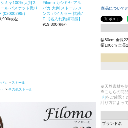
シミヤ100% 大判ス
Filomo カシミヤ アル
トール バスケット織り
パカ 大判 ストール メ
商品について
F (02000299r)
ンズ バイカラー 抗菌7
9,900
F 【名入れ刺繍可能】
(税込)
¥
19,800
(税込)
幅80cm 全長22
幅100cm 全長2
ルパカ
ストール
※天然素材を
ル）
その他ストール
※こちらの商
ド]
をご確認く
計り方によっ
ブランド名