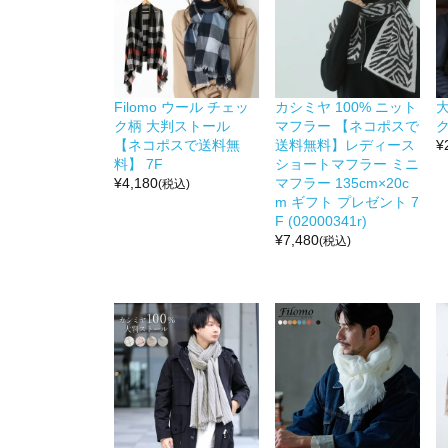
Filomo ウール チェッ
カシミヤ 100% ニット
ク柄 大判ストール
マフラー 【ネコポスで
ク
【ネコポスで送料無
送料無料】レディース
¥
料】 7F
ショートマフラー ミニ
¥
4,180
マフラー 135cm×20c
(税込)
m ギフト プレゼント 7
F (02000341r)
¥
7,480
(税込)