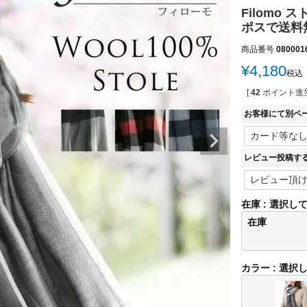
Filomo
ポスで送料無
商品番号
080001
¥
4,180
税込
[
42
ポイント進呈
お客様にて別ペ
レビュー投稿す
在庫
選択し
在庫
カラー
選択