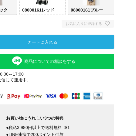
ック
08000161レッド
08000161ブルー
お気に入りに登録する
カートに入れる
商品についての相談をする
:00～17:00
返信にて運用中。
ホワイトブ
08000161レ
08000161ブ
ラック
ッド
ルー
お買い物にうれしい3つの特典
●税込3,980円以上で送料無料 ※1
●LINE連携で200ポイント付与