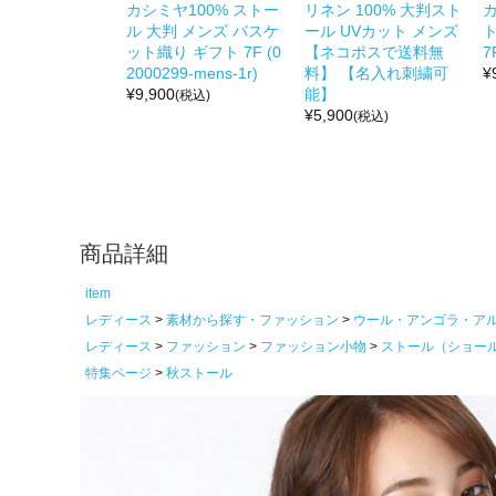
カシミヤ100% ストー
リネン 100% 大判スト
カ
ル 大判 メンズ バスケ
ール UVカット メンズ
ット織り ギフト 7F (0
【ネコポスで送料無
7
2000299-mens-1r)
料】 【名入れ刺繍可
¥
¥
9,900
能】
(税込)
¥
5,900
(税込)
商品詳細
item
レディース
素材から探す・ファッション
ウール・アンゴラ・ア
レディース
ファッション
ファッション小物
ストール（ショー
特集ページ
秋ストール