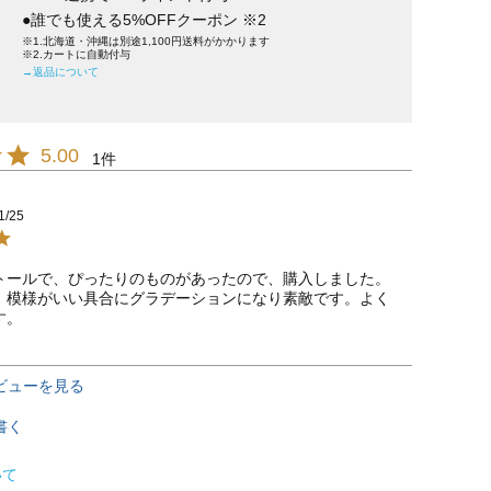
●誰でも使える5%OFFクーポン ※2
※1.北海道・沖縄は別途1,100円送料がかかります
※2.カートに自動付与
→返品について
5.00
1
1/25
トールで、ぴったりのものがあったので、購入しました。
、模様がいい具合にグラデーションになり素敵です。よく
す。
ビューを見る
書く
いて