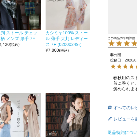
大判 ストール チェッ
カシミヤ100% ストー
柄 メンズ 厚手 7F
ル 薄手 大判 レディー
2,420
ス 7F (02000249r)
(税込)
¥
7,800
(税込)
非公開
投稿日
2020/0
春秋用のス
首に巻くと
褒められま
すべてのレ
レビューを
返品特約につ