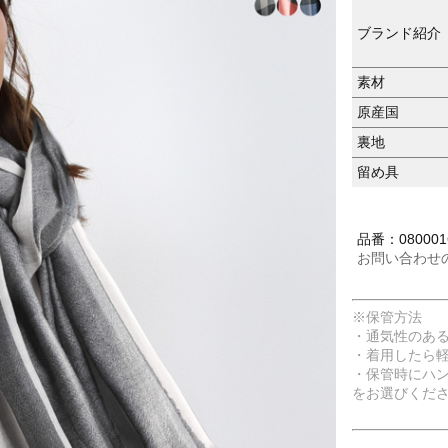
ブランド紹介
素材
原産国
裏地
留め具
品番：080001
お問い合わせ
※保管方法
・通気性のあ
・着用したら
・保管時にハ
をお選びくだ