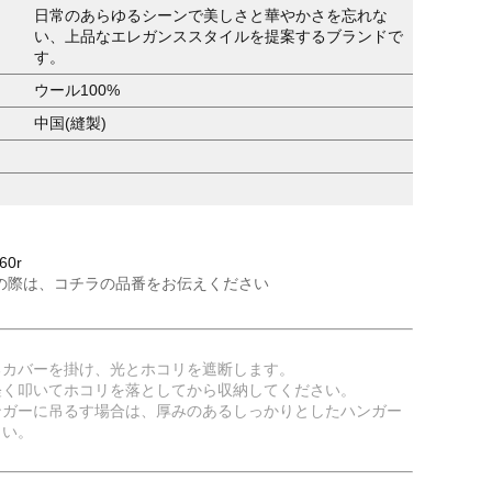
日常のあらゆるシーンで美しさと華やかさを忘れな
い、上品なエレガンススタイルを提案するブランドで
す。
ウール100%
中国(縫製)
60r
の際は、コチラの品番をお伝えください
るカバーを掛け、光とホコリを遮断します。
軽く叩いてホコリを落としてから収納してください。
ンガーに吊るす場合は、厚みのあるしっかりとしたハンガー
さい。