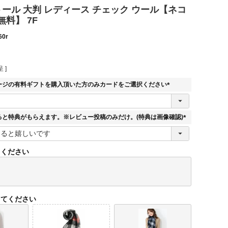
 ストール 大判 レディース チェック ウール【ネコ
料】 7F
60r
 ]
ージの有料ギフトを購入頂いた方のみカードをご選択ください
(
必
須
ると特典がもらえます。※レビュー投稿のみだけ。(特典は画像確認)
)
(
必
須
てください
)
してください