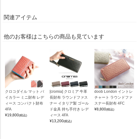
関連アイテム
他のお客様はこちらの商品も見ています
クロコダイル マット バ
[cromia] クロミア 牛革
doob London イントレ
イカラー ミニ財布 レデ
長財布 ラウンドファス
チャート ラウンドファ
ィース コンパクト財布
ナー イタリア製 ゴール
スナー長財布 4FC
4FA
ド金具 持ち手付き レデ
¥
8,800
(税込)
¥
19,800
ィース 4FA
(税込)
¥
13,200
(税込)