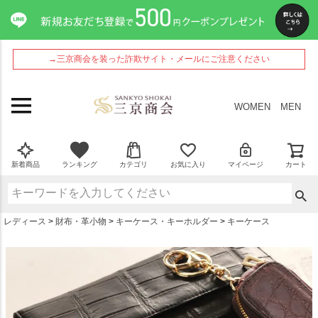
ペー
ジト
ップ
へ
→三京商会を装った詐欺サイト・メールにご注意ください
WOMEN
MEN
新着商品
ランキング
カテゴリ
お気に入り
マイページ
カート
レディース
財布・革小物
キーケース・キーホルダー
キーケース