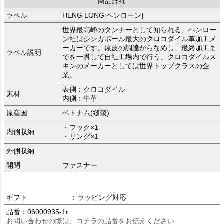
商品詳細
ラベル
HENG LONG[ヘンローン]
世界最高峰のタンナーとして知られる、ヘンロー
ン社はシンガポール最大のクロコダイル革加工メ
ーカーです。原皮の調達からなめし、最終加工ま
ラベル説明
でを一貫して自社工場内で行う、クロコダイルス
キンのメーカーとしては世界トップクラスの企
業。
表側：クロコダイル
素材
内側：牛革
原産国
ベトナム(縫製)
・フック×1
内側収納
・リング×1
外側収納
開閉
ファスナー
ギフト
：ラッピング対応
品番：06000935-1r
お問い合わせの際は、コチラの品番をお伝えください