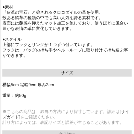
●素材
『皮革の宝石』と称されるクロコダイルの革を使用。
数ある鰐革の種類の中でも高い人気を誇る素材です。
表面には艶感を抑えたマット加工を施しており、使うほどに風合い
豊かな表情の革に変化していきます。
●スタイル
上部にフックとリングが１つずつ付いています。
フックは、バッグの持ち手やベルトループに取り付けて持ち運ぶ事
ができます。
サイズ
横幅5cm 縦幅9cm 厚み2cm
重量：約50g
※こちらの商品は、独自の方法により採寸しています。詳細は
[サイ
ズガイド]
をご確認ください。
計り方によっては、表記サイズと誤差が生じることがあります。