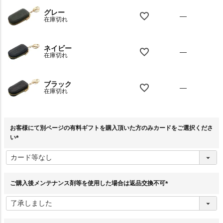
グレー
—
在庫切れ
ネイビー
—
在庫切れ
ブラック
—
在庫切れ
お客様にて別ページの有料ギフトを購入頂いた方のみカードをご選択くださ
い
(
必
須
)
ご購入後メンテナンス剤等を使用した場合は返品交換不可
(
必
須
)