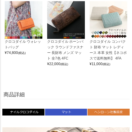
クロコダイル ウォレッ
クロコダイル ホーンバ
クロコダイル コンパク
トバッグ
ック ラウンドファスナ
ト 財布 マット レディ
¥
74,800
ー 長財布 メンズ マッ
ース 本革 女性【ネコポ
(税込)
ト 全7色 4FC
スで送料無料】 4FA
¥
22,000
¥
11,000
(税込)
(税込)
商品詳細