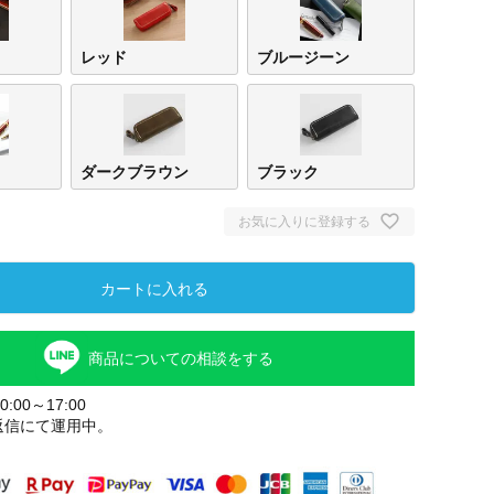
レッド
ブルージーン
ダークブラウン
ブラック
お気に入りに登録する
カートに入れる
ブラ
商品についての相談をする
:00～17:00
返信にて運用中。