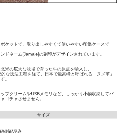
ンポケットで、取り出しやすくて使いやすい印鑑ケースで
ンドネーム[Jamale]の刻印がデザインされています。
、北米の広大な牧場で育った牛の原皮を輸入し、
統的な技法工程を経て、日本で最高峰と呼ばれる「ヌメ革」
ます。
ップクリームやUSBメモリなど、しっかり小物収納してバ
チャゴチャさせません。
サイズ
/縦幅/厚み