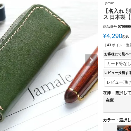
jamale
【名入れ 別
ス 日本製
商品番号
070000
¥
4,290
税込
[
43
ポイント進呈
お客様にて別ペ
レビュー投稿す
在庫
選択し
在庫
カラー
選択