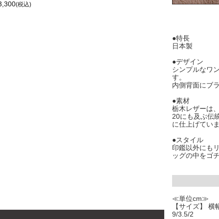
3,300
(税込)
●特長
日本製
●デザイン
シンプルなワ
す。
内側背面にブラ
●素材
栃木レザーは
20にも及ぶ伝
に仕上げてい
●スタイル
印鑑以外にもリ
ッグの中をゴ
≪単位cm≫
【サイズ】 横幅
9/3.5/2