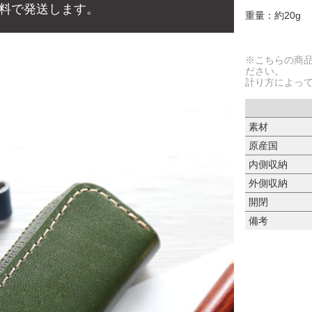
料で発送します。
重量：約20g
※こちらの商
ださい。
計り方によっ
素材
原産国
内側収納
外側収納
開閉
備考