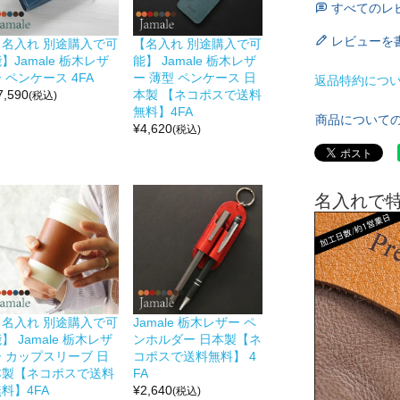
すべてのレ
レビューを
【名入れ 別途購入で可
【名入れ 別途購入で可
】Jamale 栃木レザ
能】 Jamale 栃木レザ
 ペンケース 4FA
ー 薄型 ペンケース 日
返品特約につ
7,590
本製 【ネコポスで送料
(税込)
無料】4FA
商品について
¥
4,620
(税込)
名入れで
【名入れ 別途購入で可
Jamale 栃木レザー ペ
】 Jamale 栃木レザ
ンホルダー 日本製【ネ
ー カップスリーブ 日
コポスで送料無料】 4
本製【ネコポスで送料
FA
料】4FA
¥
2,640
(税込)