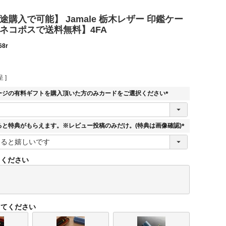
途購入で可能】 Jamale 栃木レザー 印鑑ケー
【ネコポスで送料無料】4FA
68r
 ]
ージの有料ギフトを購入頂いた方のみカードをご選択ください
(
必
須
ると特典がもらえます。※レビュー投稿のみだけ。(特典は画像確認)
)
(
必
須
てください
)
してください