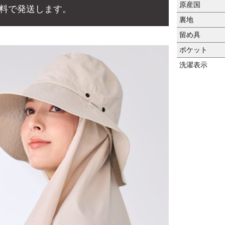
原産国
料で発送します。
裏地
留め具
ポケット
洗濯表示