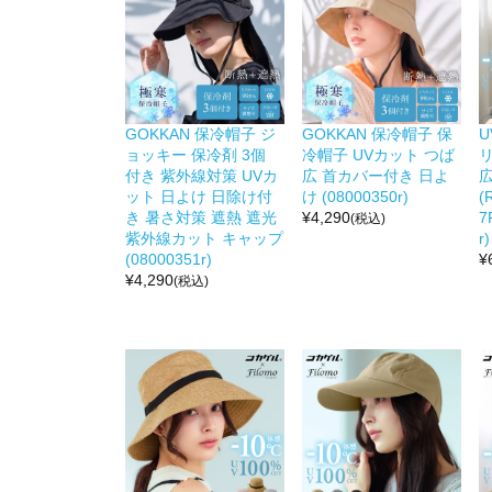
GOKKAN 保冷帽子 ジ
GOKKAN 保冷帽子 保
U
ョッキー 保冷剤 3個
冷帽子 UVカット つば
付き 紫外線対策 UVカ
広 首カバー付き 日よ
ット 日よけ 日除け付
け (08000350r)
(
き 暑さ対策 遮熱 遮光
¥
4,290
7
(税込)
紫外線カット キャップ
r)
(08000351r)
¥
¥
4,290
(税込)