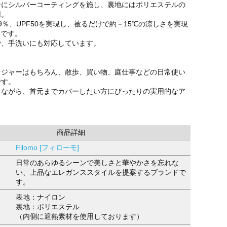
ンにシルバーコーティングを施し、裏地にはポリエステルの
用。
9％、UPF50を実現し、被るだけで約－15℃の涼しさを実現
造です。
で、手洗いにも対応しています。
レジャーはもちろん、散歩、買い物、庭仕事などの日常使い
です。
しながら、首元までカバーしたい方にぴったりの実用的なア
商品詳細
Filomo [フィローモ]
日常のあらゆるシーンで美しさと華やかさを忘れな
い、上品なエレガンススタイルを提案するブランドで
す。
表地：ナイロン
裏地：ポリエステル
（内側に遮熱素材を使用しております）