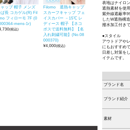
表地はナイロ
キャップ 帽子 メンズ
Filomo 遮熱キャップ
遮熱素材を使
ば長 コカゲル(R) Fil
スカーフキャップ フェ
紫外線遮蔽率9
mo フィローモ 7F (0
イスカバー －15℃ レ
したW遮熱構
000364-mens-1r)
ディース 帽子 【ネコ
撥水加工付き
4,730
ポスで送料無料】【名
(税込)
入れ刺繍可能】(No.08
●スタイル
000370)
アウトドアや
¥
4,000
(税込)
にもおすすめ
日差し対策を
イテムです。
ブランド名
ブランド紹介
素材