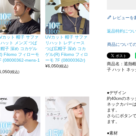
レビューを
返品特約につ
Vカット 帽子 サファ
UVカット 帽子 サファ
リハット メンズ つば
リハット レディース
商品について
広帽子 深め コカゲル
つば広帽子 深め コカ
R) Filomo フィローモ
ゲル(R) Filomo フィロ
F (08000362-mens-1
ーモ 7F (08000362r)
商品名：遮熱帽
¥
6,050
(税込)
子 ハット ネ
6,050
(税込)
●デザイン
約40cmのネ
ネックカバー
ます。
さらにボタン
ます。
●素材