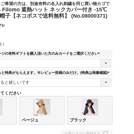
をご希望の方は、別途有料の名入れ刺繍を同じ買い物カゴで
Filomo 遮熱ハット ネックカバー付き -15℃
い
帽子【ネコポスで送料無料】 (No.08000371)
71r
 ]
ージの有料ギフトを購入頂いた方のみカードをご選択ください
(
必
須
ると特典がもらえます。※レビュー投稿のみだけ。(特典は画像確認)
)
(
必
須
してください
)
ベージュ
ブラック
お気に入りに登録する