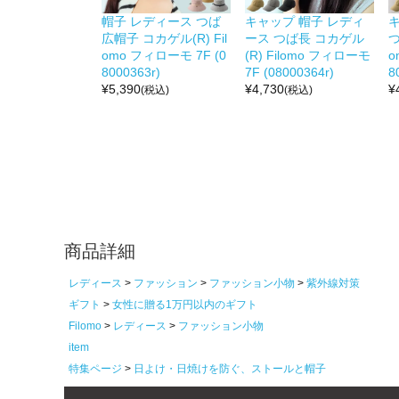
帽子 レディース つば
キャップ 帽子 レディ
広帽子 コカゲル(R) Fil
ース つば長 コカゲル
つ
omo フィローモ 7F (0
(R) Filomo フィローモ
o
8000363r)
7F (08000364r)
8
¥
5,390
¥
4,730
¥
(税込)
(税込)
商品詳細
レディース
ファッション
ファッション小物
紫外線対策
ギフト
女性に贈る1万円以内のギフト
Filomo
レディース
ファッション小物
item
特集ページ
日よけ・日焼けを防ぐ、ストールと帽子