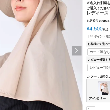
※名入れ刺繍
ご購入くださ
レディース 
商品番号
080003
¥
4,500
税込
[
45
ポイント進呈
お客様にて別ペ
レビュー投稿す
カラー
選択
アイボリー