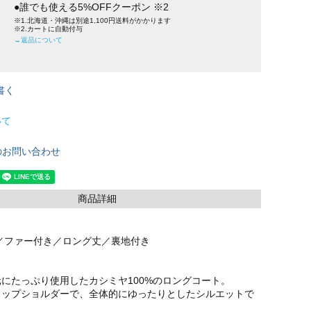
●誰でも使える5%OFFクーポン ※2
※1.北海道・沖縄は別途1,100円送料がかかります
※2.カートに自動付与
→返品について
書く
いて
のお問い合わせ
商品詳細
チ／ファー付き／ロング丈／裏地付き
にたっぷり使用したカシミヤ100%のロングコート。
ロップショルダーで、全体的にゆったりとしたシルエットで