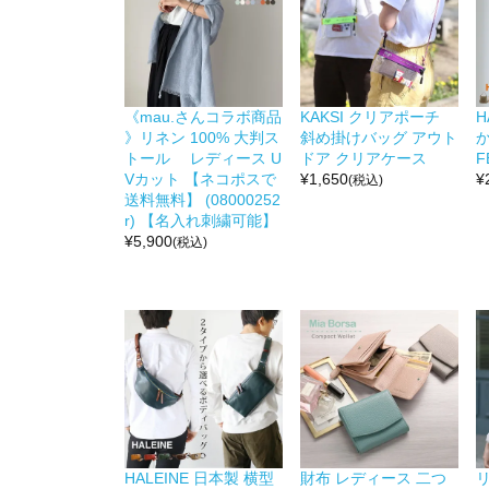
《mau.さんコラボ商品
KAKSI クリアポーチ
H
》リネン 100% 大判ス
斜め掛けバッグ アウト
か
トール レディース U
ドア クリアケース
F
Vカット 【ネコポスで
¥
1,650
¥
(税込)
送料無料】 (08000252
r) 【名入れ刺繍可能】
¥
5,900
(税込)
HALEINE 日本製 横型
財布 レディース 二つ
リ