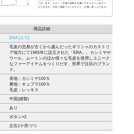
商品詳細
ERA [エラ]
毛皮の交易が古くから盛んだったギリシャのカストリ
ア地方にて1985年に設立された「ERA」。カシミヤや
ウール、ムートンのほか様々な毛皮を使用しユニーク
なファーアイテムをつくりだす、世界で注目のブラン
ド。
表地：カシミヤ100％
裏地：キュプラ100％
毛皮：レッキス
中国(縫製)
あり
ボタン×2
左右1ケ所づつ