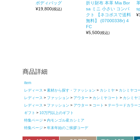
ボディバッグ
折り財布 本革 Mia Bor
革
¥
19,800
sa ミニ 小さい コンパ
s
(税込)
クト 【ネコポスで送料
¥
無料】 (07000338r) 4
FC
¥
5,500
(税込)
商品詳細
item
レディース
素材から探す・ファッション
カシミヤ
カシミヤコ
レディース
ファッション
アウター
カシミヤコート
カシミヤ
レディース
ファッション
アウター
コート
テーラードカラー
ギフト
10万円以上のギフト
特集ページ
内モンゴル産カシミア
特集ページ
年末年始のご挨拶コーデ