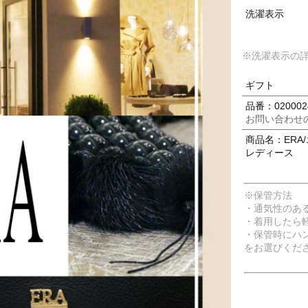
洗濯表示
※洗濯表示の
ギフト
品番：020002
お問い合わせ
商品名：ERA/
レディース
※保管方法
・通気性のあ
・着用したら
・保管時にハ
をお選びくだ