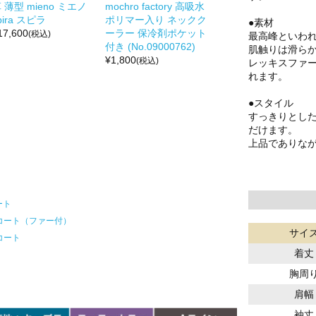
 薄型 mieno ミエノ
mochro factory 高吸水
pira スピラ
ポリマー入り ネックク
●素材
17,600
ーラー 保冷剤ポケット
(税込)
最高峰といわれ
付き (No.09000762)
肌触りは滑ら
¥
1,800
(税込)
レッキスファ
れます。
●スタイル
すっきりとし
だけます。
上品でありな
ート
コート（ファー付）
サイ
コート
着丈
胸周
肩幅
袖丈