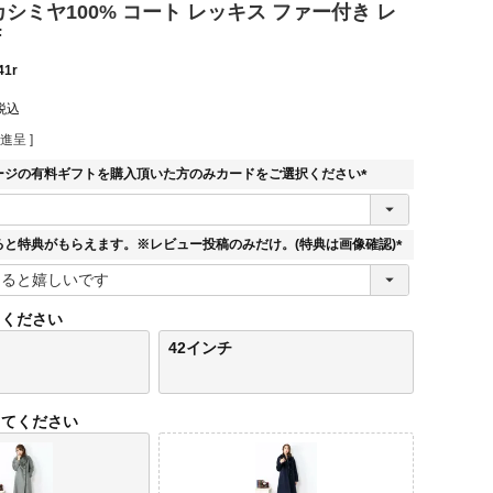
 カシミヤ100% コート レッキス ファー付き レ
F
41r
税込
進呈 ]
ージの有料ギフトを購入頂いた方のみカードをご選択ください
(
必
須
ると特典がもらえます。※レビュー投稿のみだけ。(特典は画像確認)
)
(
必
須
てください
)
42インチ
してください