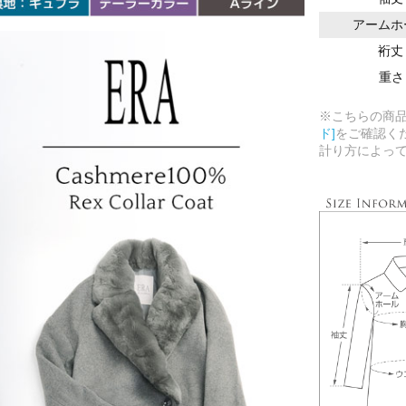
アームホ
裄丈
重さ
※こちらの商
ド]
をご確認く
計り方によっ