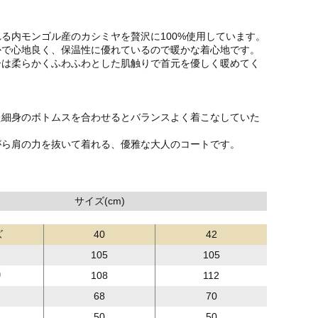
る内モンゴル産のカシミヤを贅沢に100%使用しています。
かで心地良く、保温性に優れているので暖かな着心地です。
ーは柔らかくふわふわとした肌触りで首元を優しく暖めてく
た細身のボトムスを合わせるとバランスよく着こなしていた
がら肩の力を抜いて着れる、優雅な大人のコートです。
サイズ(cm)
ズ
40
42
105
105
り
108
112
68
70
50
50