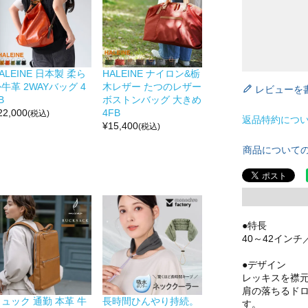
ALEINE 日本製 柔ら
HALEINE ナイロン&栃
牛革 2WAYバッグ 4
木レザー たつのレザー
レビューを
B
ボストンバッグ 大きめ
22,000
4FB
(税込)
返品特約につ
¥
15,400
(税込)
商品について
●特長
40～42イン
●デザイン
レッキスを襟元
肩の落ちるド
ュック 通勤 本革 牛
長時間ひんやり持続。
す。