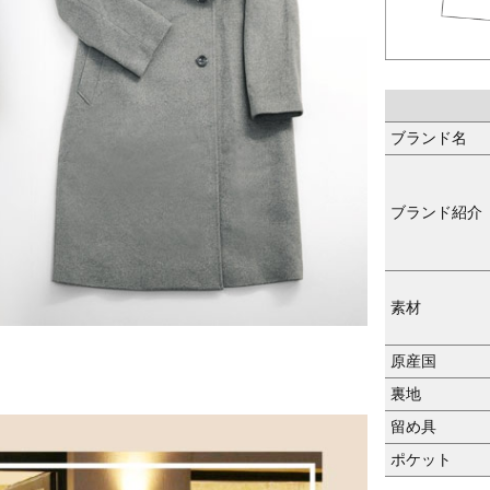
ブランド名
ブランド紹介
素材
原産国
裏地
留め具
ポケット