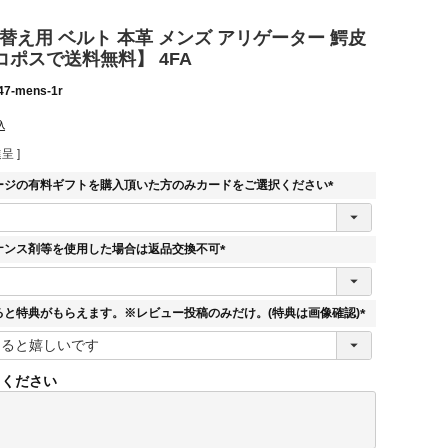
替え用 ベルト 本革 メンズ アリゲーター 鰐皮
コポスで送料無料】 4FA
47-mens-1r
込
呈 ]
ージの有料ギフトを購入頂いた方のみカードをご選択ください
(
必
須
ナンス剤等を使用した場合は返品交換不可
)
(
必
須
ると特典がもらえます。※レビュー投稿のみだけ。(特典は画像確認)
)
(
必
須
てください
)