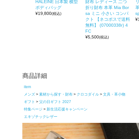
HALEINE 日本製 横型
財布 レディース 二つ
リ
ボディバッグ
折り財布 本革 Mia Bor
革
¥
19,800
sa ミニ 小さい コンパ
s
(税込)
クト 【ネコポスで送料
¥
無料】 (07000338r) 4
FC
¥
5,500
(税込)
商品詳細
item
メンズ
素材から探す・財布
クロコダイル
文具・革小物
ギフト
父の日ギフト 2027
特集ページ
新生活応援キャンペーン
エキゾチックレザー