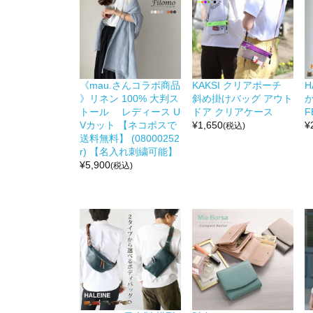
《mau.さんコラボ商品
KAKSI クリアポーチ
H
》リネン 100% 大判ス
斜め掛けバッグ アウト
か
トール レディース U
ドア クリアケース
F
Vカット 【ネコポスで
¥
1,650
¥
(税込)
送料無料】 (08000252
r) 【名入れ刺繍可能】
¥
5,900
(税込)