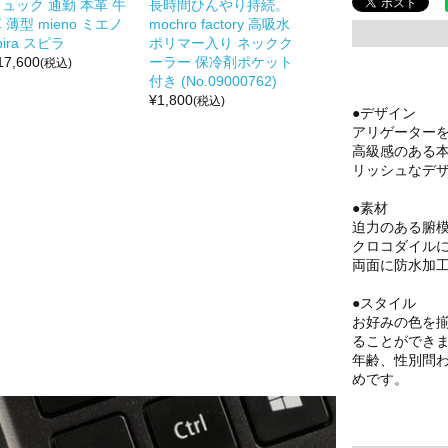
ュック 通勤 本革 牛
長時間ひんやり持続。
 薄型 mieno ミエノ
mochro factory 高吸水
pira スピラ
ポリマー入り ネックク
17,600
ーラー 保冷剤ポケット
(税込)
付き (No.09000762)
¥
1,800
(税込)
●デザイン
アリゲーター
高級感のある
リッシュなデ
●素材
迫力のある腑
クロコダイル
両面に防水加
●スタイル
お好みの色を
ることができ
年齢、性別問
めです。