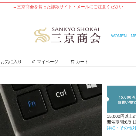
→三京商会を装った詐欺サイト・メールにご注意ください
WOMEN
M
検索
お気に入り
マイページ
カート
15,000円以上
開催期間:8/8 10:
詳細・その他