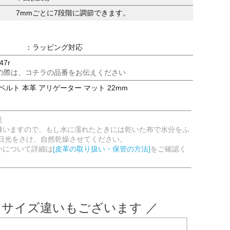
7mmごとに7段階に調節できます。
：ラッピング対応
47r
の際は、コチラの品番をお伝えください
ベルト 本革 アリゲーター マット 22mm
意
嫌いますので、もし水に濡れたときには乾いた布で水分をふ
射日光をさけ、自然乾燥させてください。
いについて詳細は
[皮革の取り扱い・保管の方法]
をご確認く
 サイズ違いもございます ／