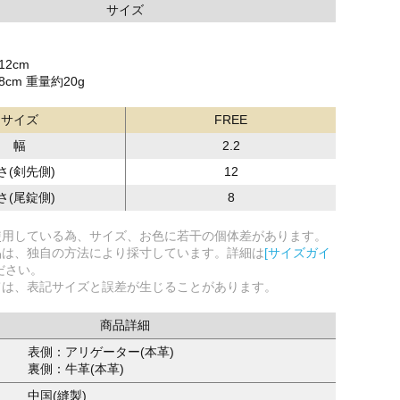
サイズ
12cm
cm 重量約20g
サイズ
FREE
幅
2.2
さ(剣先側)
12
さ(尾錠側)
8
使用している為、サイズ、お色に若干の個体差があります。
品は、独自の方法により採寸しています。詳細は
[サイズガイ
ださい。
ては、表記サイズと誤差が生じることがあります。
商品詳細
表側：アリゲーター(本革)
裏側：牛革(本革)
中国(縫製)