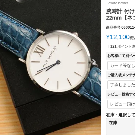
exotic leather
腕時計 付け
22mm【ネ
商品番号
060011
¥
12,100
税
[
121
ポイント進
お客様にて別ペ
ご購入後メンテ
レビュー投稿す
在庫
選択し
在庫