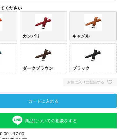
してください
カンパリ
キャメル
ダークブラウン
ブラック
お気に入りに登録する
オレンジ
カンパリ
キャメル
ブル
ン
カートに入れる
商品についての相談をする
:00～17:00