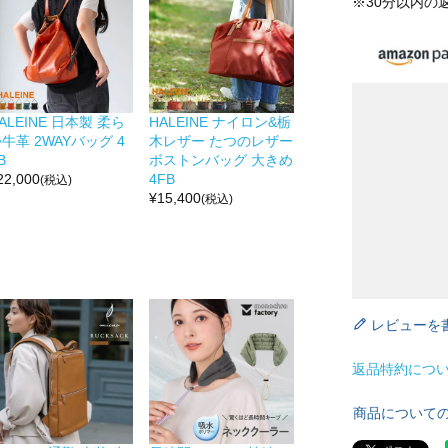
※30分以内の
ALEINE 日本製 柔ら
HALEINE ナイロン&栃
牛革 2WAYバッグ 4
木レザー たつのレザー
B
ボストンバッグ 大きめ
22,000
4FB
(税込)
¥
15,400
(税込)
レビューを
返品特約につ
商品について