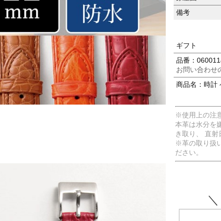
備考
ギフト
品番：060011
お問い合わせ
商品名：時計 
※使用上の注
本革は水分を
き取り、 直
※革の取り扱
ださい。
＼