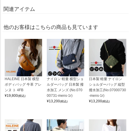
関連アイテム
他のお客様はこちらの商品も見ています
HALEINE 日本製 横型
ナイロン 軽量 横型ショ
日本製 軽量 ナイロン
ボディバッグ 牛革 アレ
ルダーバッグ 日本製 撥
ショルダーバッグ 縦型
ンヌ ト 4FB
水加工 メンズ (No.070
撥水加工(No.07000730
¥
19,800
00731-mens-1r)
-mens-1r)
(税込)
¥
13,200
¥
13,200
(税込)
(税込)