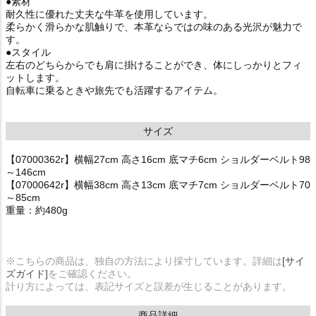
●素材
耐久性に優れた丈夫な牛革を使用しています。
柔らかく滑らかな肌触りで、本革ならではの味のある光沢が魅力で
す。
●スタイル
左右のどちらからでも肩に掛けることができ、体にしっかりとフィ
ットします。
自転車に乗るときや旅先でも活躍するアイテム。
サイズ
【07000362r】横幅27cm 高さ16cm 底マチ6cm ショルダーベルト98
～146cm
【07000642r】横幅38cm 高さ13cm 底マチ7cm ショルダーベルト70
～85cm
重量：約480g
※こちらの商品は、独自の方法により採寸しています。詳細は
[サイ
ズガイド]
をご確認ください。
計り方によっては、表記サイズと誤差が生じることがあります。
商品詳細