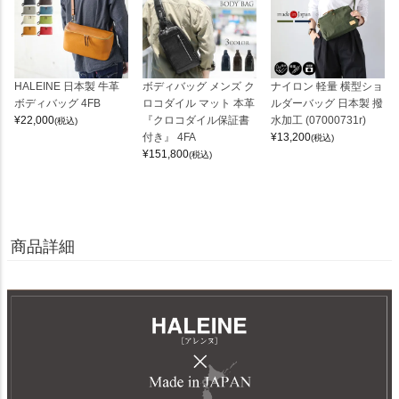
HALEINE 日本製 牛革
ボディバッグ メンズ ク
ナイロン 軽量 横型ショ
ボディバッグ 4FB
ロコダイル マット 本革
ルダーバッグ 日本製 撥
¥
22,000
『クロコダイル保証書
水加工 (07000731r)
(税込)
付き』 4FA
¥
13,200
(税込)
¥
151,800
(税込)
商品詳細