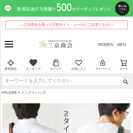
ペー
ジト
ップ
へ
→三京商会を装った詐欺サイト・メールにご注意ください
WOMEN
MEN
新着商品
ランキング
カテゴリ
お気に入り
マイページ
カート
HALEINE
メンズ
バッグ