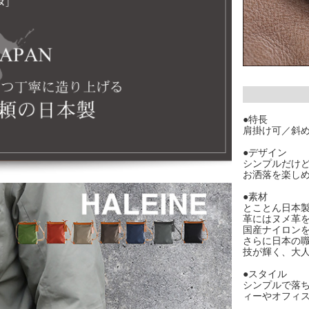
●特長
肩掛け可／斜
●デザイン
シンプルだけ
お洒落を楽し
●素材
とことん日本
革にはヌメ革
国産ナイロン
さらに日本の
技が輝く、大
●スタイル
シンプルで落
ィーやオフィ