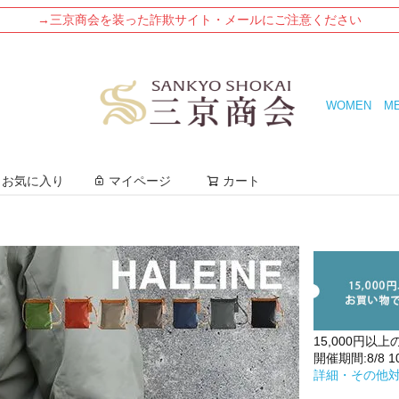
→三京商会を装った詐欺サイト・メールにご注意ください
WOMEN
M
検索
お気に入り
マイページ
カート
15,000円以上
開催期間:8/8 10:
詳細・その他