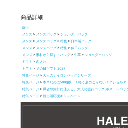
商品詳細
item
メンズ
メンズバッグ
ショルダーバッグ
メンズ
メンズバッグ
特集
日本製バッグ
メンズ
メンズバッグ
特集
休日バッグ
メンズ
素材から探す・バッグ
牛革
ショルダーバッグ
ギフト
名入れ
ギフト
父の日ギフト 2027
特集ページ
大人のナイロンバッグシリーズ
特集ページ
本革なのに500g以下！軽く肩のこらない！？ショルダ
特集ページ
帰省や旅行に使える、大人の旅行バッグ(ボストンバッ
特集ページ
新生活応援キャンペーン