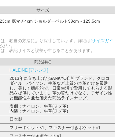
サイズ
23cm 底マチ4cm ショルダーベルト99cm～129.5cm
品は、独自の方法により採寸しています。詳細は
[サイズガイ
ださい。
ては、表記サイズと誤差が生じることがあります。
商品詳細
HALEINE [アレンヌ]
2013年に立ち上げたSANKYO自社ブランド。クロコ
ダイル、パイソン、牛革など上質の本革だけを厳選
し、美しく機能的で、日常生活で愛用してもらえる製
品を提供しています。革の質だけでなく、デザイン性
と機能性を兼ね備えた商品ラインナップ。
表側：ナイロン、牛革(ヌメ革)
内装：ナイロン、牛革(ヌメ革)
日本製
フリーポケット×1、ファスナー付きポケット×1
ファスナー付きポケット×1