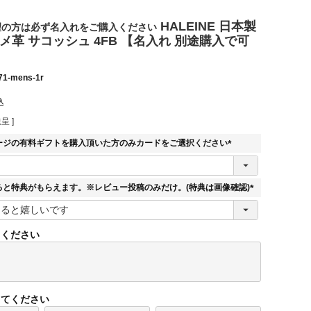
HALEINE 日本製
望の方は必ず名入れをご購入ください
メ革 サコッシュ 4FB 【名入れ 別途購入で可
71-mens-1r
込
呈 ]
ージの有料ギフトを購入頂いた方のみカードをご選択ください
(
必
須
ると特典がもらえます。※レビュー投稿のみだけ。(特典は画像確認)
)
(
必
須
てください
)
してください