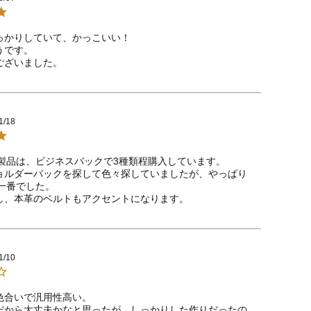
っかりしていて、かっこいい！

です。

ございました。
1/18
Eの製品は、ビジネスバックで3種類程購入しています。

ョルダーバックを探して色々探していましたが、やっぱり
が一番でした。

し、本革のベルトもアクセントになります。
1/10
色合いで汎用性高い。

だから大丈夫かなと思ったが、しっかりした作りだったの