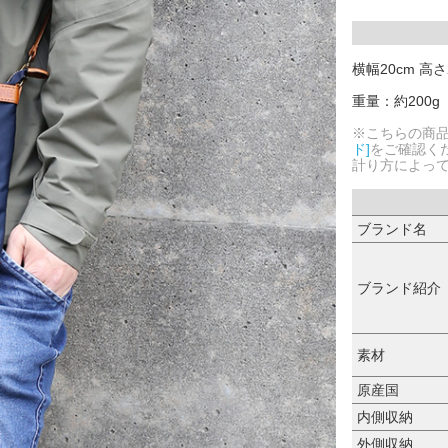
横幅20cm 高さ
重量：約200g
※こちらの商
ド]
をご確認く
計り方によっ
ブランド名
ブランド紹介
素材
原産国
内側収納
外側収納