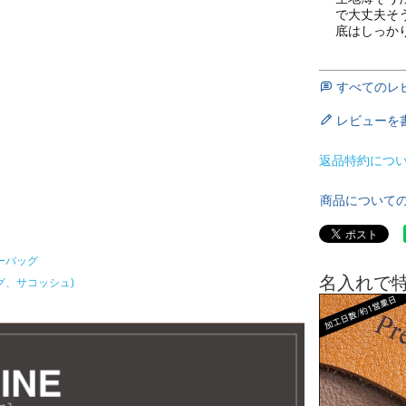
で大丈夫そう
底はしっか
すべてのレ
レビューを
返品特約につ
商品について
ーバッグ
名入れで
グ、サコッシュ)