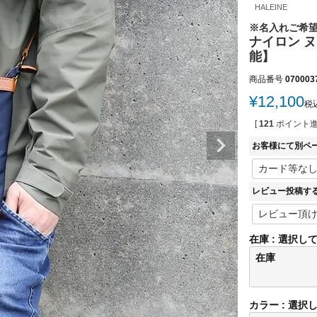
HALEINE
※名入れご希
ナイロン ヌ
能】
商品番号
070003
¥
12,100
税
[
121
ポイント進
お客様にて別ペ
レビュー投稿す
在庫
選択し
在庫
カラー
選択