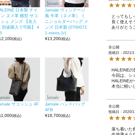
ALEINE 日本製 ナイ
Jamale ヴィンテージ
ン ヌメ革 横型 サコ
風 牛革（ヌメ革） ミ
とってもし
ッシュ メンズ 【名入
ニショルダーバッグ メ
長く使えそう
ありがとう
 別途購入で可能】 4
ンズ 日本製 (0700072
B
1-mens-1r)
12,100
¥
13,200
(税込)
(税込)
非公開
投稿日
2021/1
HALEIN
今回は、シ
HALEINE
本当に軽い
amale サコッシュ 4F
Jamale ハンドバッグ
非公開
4FB
投稿日
2020/1
11,000
¥
18,700
(税込)
(税込)
落ち着いた
生地薄そう