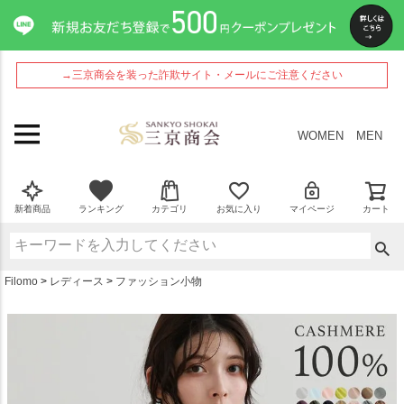
ペー
ジト
ップ
へ
→三京商会を装った詐欺サイト・メールにご注意ください
WOMEN
MEN
新着商品
ランキング
カテゴリ
お気に入り
マイページ
カート
Filomo
レディース
ファッション小物