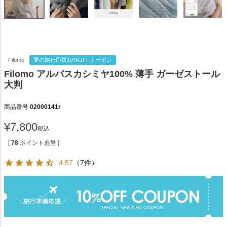
Filomo
夏の旅行応援10%OFFクーポン
Filomo アルバスカシミヤ100% 薄手 ガーゼストール
大判
商品番号
02000141r
¥
7,800
税込
[
78
ポイント進呈 ]
4.57
（7件）