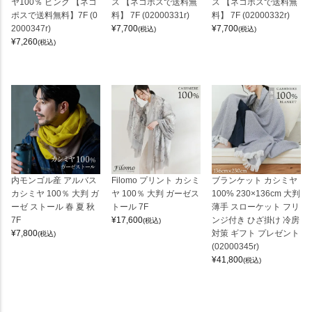
ヤ100％ ピンク 【ネコ
ス 【ネコポスで送料無
ス 【ネコポスで送料無
ポスで送料無料】7F (0
料】 7F (02000331r)
料】 7F (02000332r)
2000347r)
¥
7,700
¥
7,700
(税込)
(税込)
¥
7,260
(税込)
内モンゴル産 アルバス
Filomo プリント カシミ
ブランケット カシミヤ
カシミヤ 100％ 大判 ガ
ヤ 100％ 大判 ガーゼス
100% 230×136cm 大判
ーゼ ストール 春 夏 秋
トール 7F
薄手 スローケット フリ
7F
¥
17,600
ンジ付き ひざ掛け 冷房
(税込)
¥
7,800
対策 ギフト プレゼント
(税込)
(02000345r)
¥
41,800
(税込)