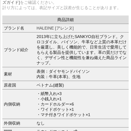
ズガイド]
をご確認ください。
計り方によっては、表記サイズと誤差が生じることがあります。
商品詳細
ブランド名
HALEINE [アレンヌ]
2013年に立ち上げたSANKYO自社ブランド。ク
ロコダイル、パイソン、牛革など上質の本革だけ
を厳選し、美しく機能的で、日常生活で愛用して
ブランド紹介
もらえる製品を提供しています。革の質だけでな
く、デザイン性と機能性を兼ね備えた商品ライン
ナップ。
表側：ダイヤモンドパイソン
素材
内装：牛革(本革)、生地
原産国
ベトナム(縫製)
・紙幣入れ×3
・小銭入れ×1
内側収納
・カードホルダー×6
・ワイドポケット×1
・マチ付きワイドポケット×1
外側収納
なし