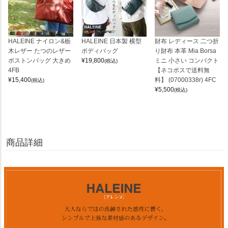
HALEINE ナイロン&栃
HALEINE 日本製 横型
財布 レディース 二つ折
木レザー たつのレザー
ボディバッグ
り財布 本革 Mia Borsa
ボストンバッグ 大きめ
¥
19,800
ミニ 小さい コンパクト
(税込)
4FB
【ネコポスで送料無
¥
15,400
料】 (07000338r) 4FC
(税込)
¥
5,500
(税込)
商品詳細