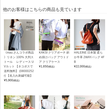
他のお客様はこちらの商品も見ています
《mau.さんコラボ商品
KAKSI クリアポーチ 斜
HALEINE 日本製 柔ら
》リネン 100% 大判ス
め掛けバッグ アウトド
か牛革 2WAYバッグ 4F
トール レディース U
ア クリアケース
B
Vカット 【ネコポスで
¥
1,650
¥
22,000
(税込)
(税込)
送料無料】 (08000252
r) 【名入れ刺繍可能】
¥
5,900
(税込)