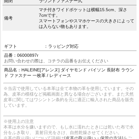
開閉
ラウンドファスナー式
マチ付きワイドポケットは横幅15.5cm、深さ
7cmです。
備考
スマートフォンやスマホケースの大きさによって
は入らない物もあります。
ギフト
：ラッピング対応
品番：06000897r
お問い合わせの際は、コチラの品番をお伝えください
商品名：HALEINE[アレンヌ] ダイヤモンド パイソン 長財布 ラウン
ド ファスナー 一枚革 / レディース
※当店で使用している本革は全て本物の革を使用しています。その
為、皮革の模様など掲載画面と異なる場合がございます。また天然
皮革に関してはワシントン条約を元に適正に輸入された商品を販売
しています。
※使用上の注意
本革は水分を嫌いますので、もし水に濡れたときには乾いた布で水
分をふき取り、 直射日光をさけ、自然乾燥させてください。
※革の取り扱いについて詳細は
[皮革の取り扱い・保管の方法]
をご