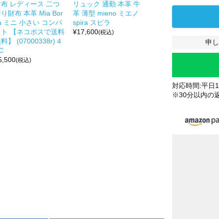
財布 レディース 二つ
リュック 通勤 本革 牛
り財布 本革 Mia Bor
革 薄型 mieno ミエノ
a ミニ 小さい コンパ
spira スピラ
クト 【ネコポスで送料
¥
17,600
(税込)
料】 (07000338r) 4
申し
C
5,500
(税込)
対応時間:平日10
※30分以内の