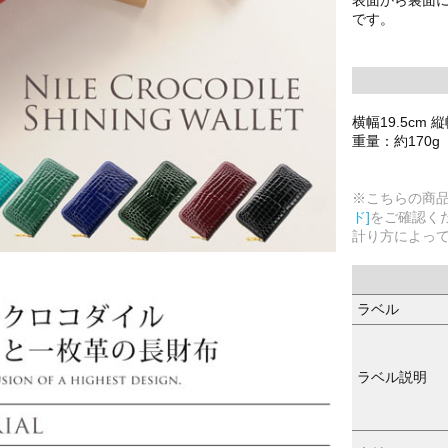
です。
横幅19.5cm 縦
重量：約170g
※こちらの商
ド]
をご確認く
計り方によっ
ラベル
ラベル説明