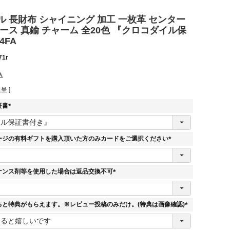
 長財布 シャイニング 加工 一枚革 センター
ース 真鍮 チャーム 全20色 『クロコダイル保
4FA
71r
込
呈 ]
証書
(
必
須
ージの有料ギフトを購入頂いた方のみカードをご選択ください
)
(
必
須
ナンス剤等を使用した場合は返品交換不可
)
(
必
須
ると特典がもらえます。※レビュー投稿のみだけ。(特典は画像確認)
)
(
必