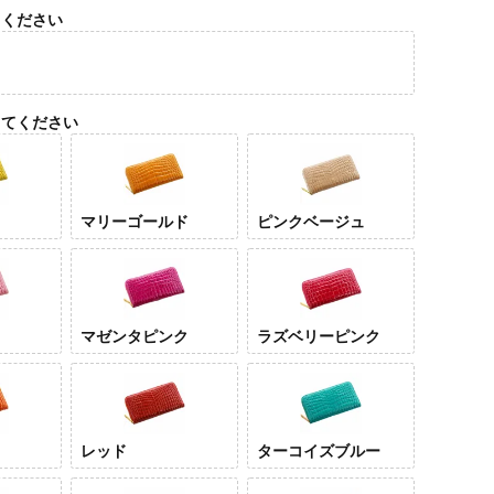
須
てください
)
してください
マリーゴールド
ピンクベージュ
イエロー
マリ
ルド
マゼンタピンク
ラズベリーピンク
レッド
ターコイズブルー