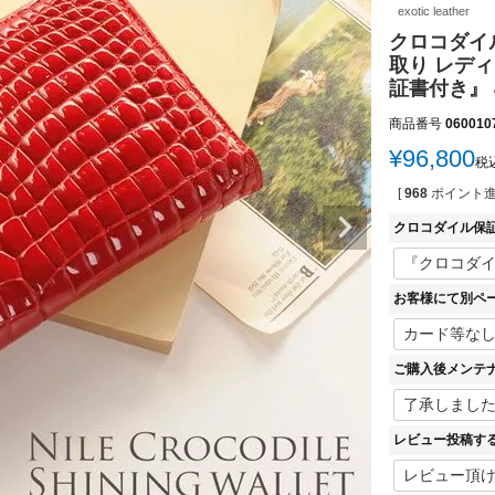
exotic leather
クロコダイル
取り レディ
証書付き』 
商品番号
060010
¥
96,800
税
[
968
ポイント進
クロコダイル保
お客様にて別ペ
ご購入後メンテ
レビュー投稿す