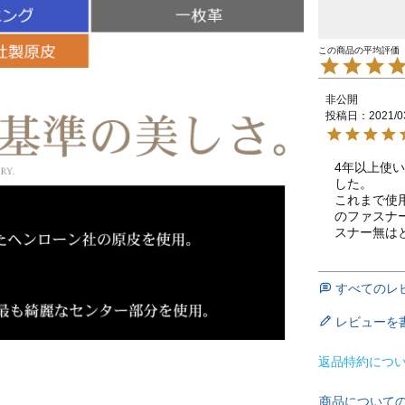
非公開
投稿日
2021/0
4年以上使
した。

これまで使
のファスナ
スナー無は
すべてのレ
レビューを
返品特約につ
商品について