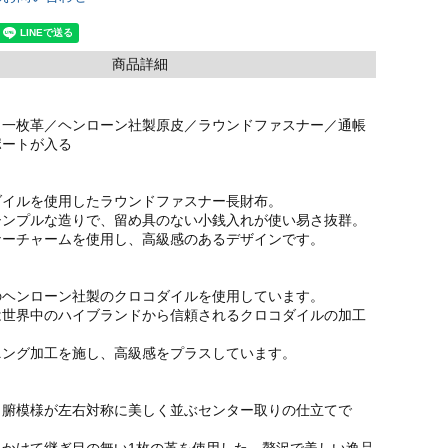
商品詳細
／一枚革／ヘンローン社製原皮／ラウンドファスナー／通帳
ポートが入る
ダイルを使用したラウンドファスナー長財布。
シンプルな造りで、留め具のない小銭入れが使い易さ抜群。
ナーチャームを使用し、高級感のあるデザインです。
のヘンローン社製のクロコダイルを使用しています。
は世界中のハイブランドから信頼されるクロコダイルの加工
。
ニング加工を施し、高級感をプラスしています。
ら腑模様が左右対称に美しく並ぶセンター取りの仕立てで
にかけて継ぎ目の無い1枚の革を使用した、贅沢で美しい逸品