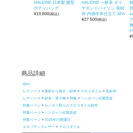
HALEINE 日本製 横型
HALEINE 一枚革 ダイ
ボディバッグ
ヤモンドパイソン 長財
折
¥
19,800
布 内側牛革仕立て 4FA
s
(税込)
¥
27,500
(税込)
無
F
¥
商品詳細
item
レディース
素材から探す・財布
クロコダイル
長財布
レディース
財布・革小物
特集
ヘンローン社製原皮
特集ページ
センター取りのクロコダイル財布
特集ページ
ヘンローン社製原皮
特集ページ
2026年の開運日
エキゾチックレザー
クロコダイル