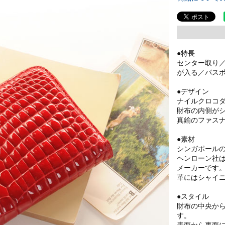
●特長
センター取り
が入る／パス
●デザイン
ナイルクロコ
財布の内側が
真鍮のファス
●素材
シンガポール
ヘンローン社
メーカーです
革にはシャイ
●スタイル
財布の中央か
す。
表面から裏面