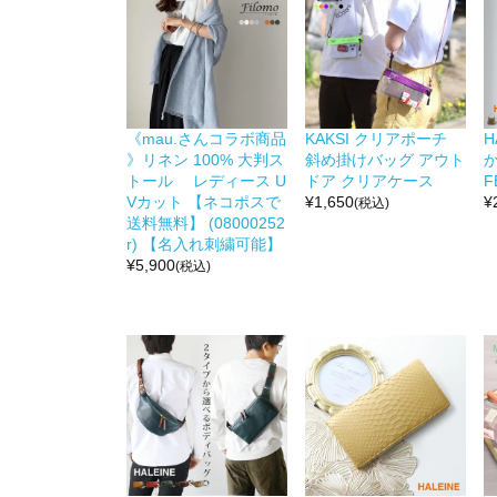
《mau.さんコラボ商品
KAKSI クリアポーチ
H
》リネン 100% 大判ス
斜め掛けバッグ アウト
か
トール レディース U
ドア クリアケース
F
Vカット 【ネコポスで
¥
1,650
¥
(税込)
送料無料】 (08000252
r) 【名入れ刺繍可能】
¥
5,900
(税込)