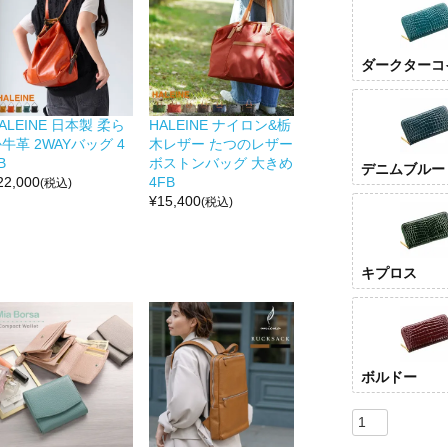
ダークターコ
ALEINE 日本製 柔ら
HALEINE ナイロン&栃
牛革 2WAYバッグ 4
木レザー たつのレザー
B
ボストンバッグ 大きめ
デニムブルー
22,000
4FB
(税込)
¥
15,400
(税込)
キプロス
ボルドー