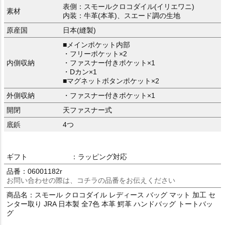
表側：スモールクロコダイル(イリエワニ)
素材
内装：牛革(本革)、スエード調の生地
原産国
日本(縫製)
■メインポケット内部
・フリーポケット×2
内側収納
・ファスナー付きポケット×1
・Dカン×1
■マグネットボタンポケット×2
外側収納
・ファスナー付きポケット×1
開閉
天ファスナー式
底鋲
4つ
ギフト
：ラッピング対応
品番：06001182r
お問い合わせの際は、コチラの品番をお伝えください
商品名：スモール クロコダイル レディース バッグ マット 加工 セ
ンター取り JRA 日本製 全7色 本革 鰐革 ハンドバッグ トートバッ
グ