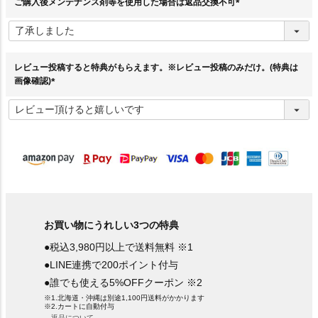
ご購入後メンテナンス剤等を使用した場合は返品交換不可
(
必
須
)
レビュー投稿すると特典がもらえます。※レビュー投稿のみだけ。(特典は
画像確認)
(
必
須
)
お買い物にうれしい3つの特典
●税込3,980円以上で送料無料 ※1
●LINE連携で200ポイント付与
●誰でも使える5%OFFクーポン ※2
※1.北海道・沖縄は別途1,100円送料がかかります
※2.カートに自動付与
→返品について