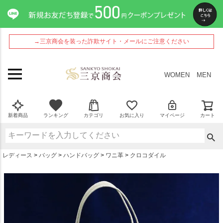
ペー
ジト
ップ
へ
→三京商会を装った詐欺サイト・メールにご注意ください
WOMEN
MEN
新着商品
ランキング
カテゴリ
お気に入り
マイページ
カート
レディース
バッグ
ハンドバッグ
ワニ革
クロコダイル