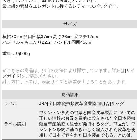
大きなハンドルで、肩掛けも可能なバッグです。
最上級の素材をエレガントに持てるレディースバッグです。
サイズ
横幅30cm 開口部幅37cm 高さ26cm 底マチ17cm
ハンドル立ち上がり22cm ハンドル周囲45cm
重量：約800g
※こちらの商品は、独自の方法により採寸しています。詳細は
[サイ
ズガイド]
をご確認ください。
計り方によっては、表記サイズと誤差が生じることがあります。
商品詳細
ラベル
JRA[全日本爬虫類皮革産業協同組合]タッグ
ワシントン条約の啓蒙と国産皮革製品についての
正しい情報の普及を目的に設立された全日本爬虫
ラベル説明
類皮革産業協同組合が発行するタグ。商品が、ワ
シントン条約に基づき正しく輸入された皮革を使
用して日本で造られた日本製品であることの証。