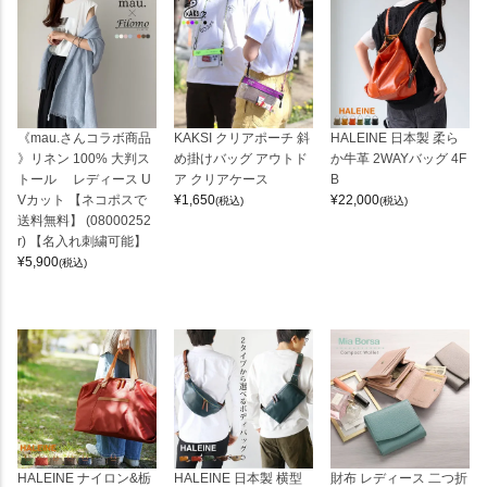
《mau.さんコラボ商品
KAKSI クリアポーチ 斜
HALEINE 日本製 柔ら
》リネン 100% 大判ス
め掛けバッグ アウトド
か牛革 2WAYバッグ 4F
トール レディース U
ア クリアケース
B
Vカット 【ネコポスで
¥
1,650
¥
22,000
(税込)
(税込)
送料無料】 (08000252
r) 【名入れ刺繍可能】
¥
5,900
(税込)
HALEINE ナイロン&栃
HALEINE 日本製 横型
財布 レディース 二つ折