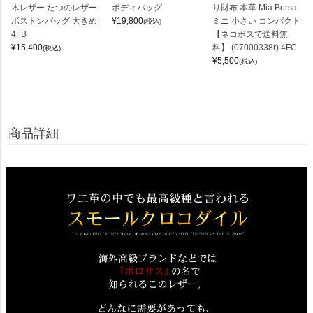
木レザー たつのレザー
ボディバッグ
り財布 本革 Mia Borsa
ボストンバッグ 大きめ
¥
19,800
ミニ 小さい コンパクト
(税込)
4FB
【ネコポスで送料無
¥
15,400
料】 (07000338r) 4FC
(税込)
¥
5,500
(税込)
商品詳細