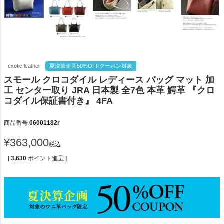
exotic leather
夏決算企画50%OFFクーポン対象
スモール クロコダイル レディース バッグ マット 加
工 センター取り JRA 日本製 全7色 本革 鰐革 『クロ
コダイル保証書付き』 4FA
商品番号
06001182r
¥
363,000
税込
[
3,630
ポイント進呈 ]