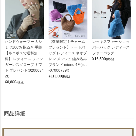
ハンドウォーマー カシ
【数量限定！チャーム
レッキスファー ショッ
ミヤ100% 指ぬき 手袋
プレゼント】トートバ
パーバッグ レディース
【ネコポスで送料無
ッグ レディース ネオプ
ファーバッグ
料】 レディース フィン
レン メッシュ 編み込み
¥
16,500
(税込)
ガーレスグローブ ギフ
ブランド mieno 4F (set
ト プレゼント(0200034
-07000739r)
2r)
¥
11,000
(税込)
¥
6,600
(税込)
商品詳細