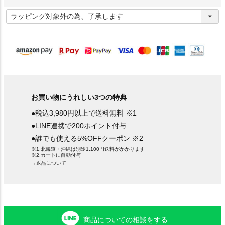
(
必
須
)
お買い物にうれしい3つの特典
●税込3,980円以上で送料無料 ※1
●LINE連携で200ポイント付与
●誰でも使える5%OFFクーポン ※2
※1.北海道・沖縄は別途1,100円送料がかかります
※2.カートに自動付与
→返品について
商品についての相談をする