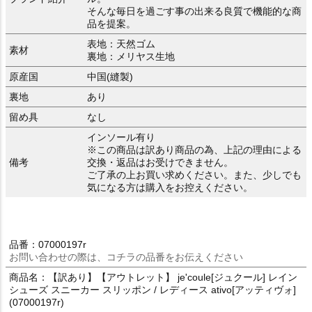
そんな毎日を過ごす事の出来る良質で機能的な商
品を提案。
表地：天然ゴム
素材
裏地：メリヤス生地
原産国
中国(縫製)
裏地
あり
留め具
なし
インソール有り
※この商品は訳あり商品の為、上記の理由による
備考
交換・返品はお受けできません。
ご了承の上お買い求めください。また、少しでも
気になる方は購入をお控えください。
品番：07000197r
お問い合わせの際は、コチラの品番をお伝えください
商品名：【訳あり】【アウトレット】 je'coule[ジュクール] レイン
シューズ スニーカー スリッポン / レディース ativo[アッティヴォ]
(07000197r)