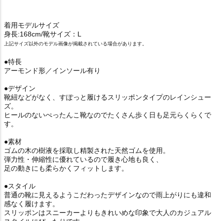
着用モデルサイズ
身長:168cm/靴サイズ：L
上記サイズ以外のモデル画像が掲載されている場合があります。
●特長
アーモンド形／インソール有り
●デザイン
靴紐などがなく、すぽっと履けるスリッポンタイプのレインシュー
ズ。
ヒールのないぺったんこ靴なのでたくさん歩く日も足元らくらくで
す。
●素材
ゴムの木の樹液を採取し精製された天然ゴムを使用。
弾力性・伸縮性に優れているので履き心地も良く、
足の動きにも柔らかくフィットします。
●スタイル
普通の靴に見えるようこだわったデザインなので雨上がりにも違和
感なく履けます。
スリッポンはスニーカーよりもきれいめな印象で大人のカジュアル