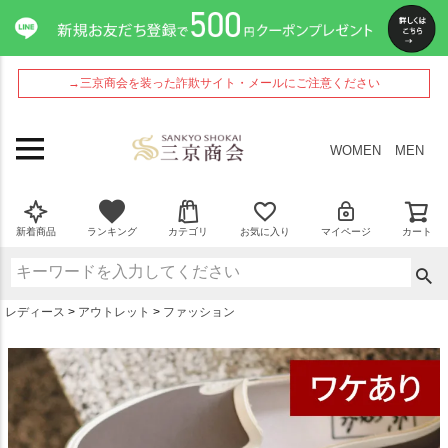
ペー
ジト
ップ
へ
→三京商会を装った詐欺サイト・メールにご注意ください
WOMEN
MEN
新着商品
ランキング
カテゴリ
お気に入り
マイページ
カート
レディース
アウトレット
ファッション