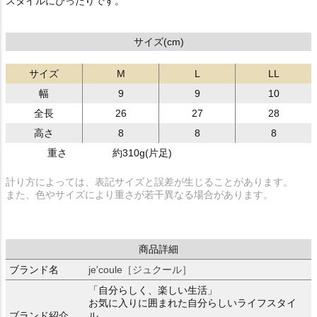
スタイルにぴったりです。
サイズ(cm)
サイズ
M
L
LL
幅
9
9
10
全長
26
27
28
高さ
8
8
8
重さ
約310g(片足)
計り方によっては、表記サイズと誤差が生じることがあります。
また、色やサイズにより重さが若干異なる場合があります。
商品詳細
ブランド名
je'coule［ジュクール］
「自分らしく、楽しい生活」
お気に入りに囲まれた自分らしいライフスタイ
ブランド紹介
ル。