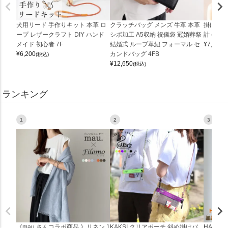
犬用リード 手作りキット 本革 ロ
クラッチバッグ メンズ 牛革 本革
掛け時計
ープ レザークラフト DIY ハンド
シボ加工 A5収納 祝儀袋 冠婚葬祭
計 (0900
メイド 初心者 7F
結婚式 ループ革紐 フォーマル セ
¥
7,150
(
¥
6,200
カンドバッグ 4FB
(税込)
¥
12,650
(税込)
ランキング
1
2
3
《mau.さんコラボ商品 》リネン 1
KAKSI クリアポーチ 斜め掛けバ
HALEI