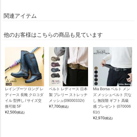
関連アイテム
他のお客様はこちらの商品も見ています
レインブーツ ロング レ
ベルト レディース 日本
Mia Borsa ベルト メン
ディース 長靴 クロコダ
製 プレリー ストレッチ
ズ メッシュベルト 穴な
イル 型押し / サイズ交
メッシュ(09000332r)
し 無段階 ギフト 高級
換可能 5F
¥
7,700
感 プレゼント (070006
(税込)
¥
2,500
61r)
(税込)
¥
2,970
(税込)