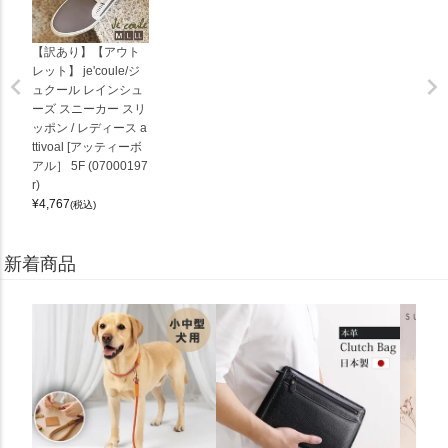
【訳あり】【アウト
レット】 je'coule/ジ
ュクール レインシュ
ーズ スニーカー スリ
ッポン / レディース a
ttivoal [アッティーボ
アル］ 5F (07000197
r)
¥
4,767
(税込)
新着商品