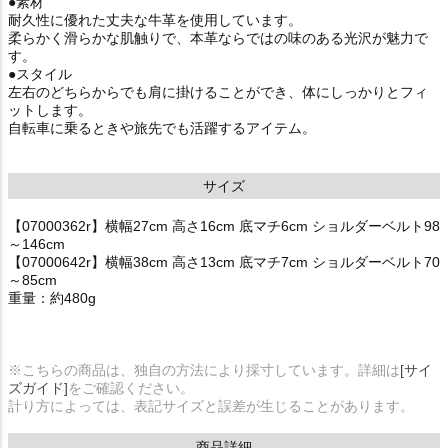
●素材
耐久性に優れた丈夫な牛革を使用しています。
柔らかく滑らかな肌触りで、本革ならではの味のある光沢が魅力で
す。
●スタイル
左右のどちらからでも肩に掛けることができ、体にしっかりとフィ
ットします。
自転車に乗るときや旅先でも活躍するアイテム。
サイズ
【07000362r】横幅27cm 高さ16cm 底マチ6cm ショルダーベルト98
～146cm
【07000642r】横幅38cm 高さ13cm 底マチ7cm ショルダーベルト70
～85cm
重量：約480g
※こちらの商品は、独自の方法により採寸しています。詳細は
[サイ
ズガイド]
をご確認ください。
計り方によっては、表記サイズと誤差が生じることがあります。
商品詳細