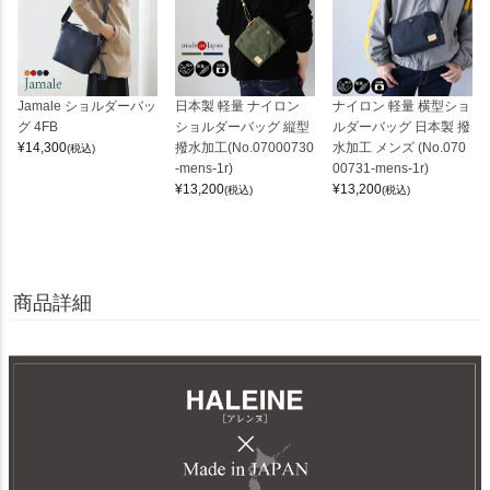
Jamale ショルダーバッ
日本製 軽量 ナイロン
ナイロン 軽量 横型ショ
グ 4FB
ショルダーバッグ 縦型
ルダーバッグ 日本製 撥
¥
14,300
撥水加工(No.07000730
水加工 メンズ (No.070
(税込)
-mens-1r)
00731-mens-1r)
¥
13,200
¥
13,200
(税込)
(税込)
商品詳細