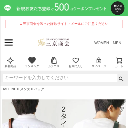
ペー
ジト
ップ
へ
→三京商会を装った詐欺サイト・メールにご注意ください
WOMEN
MEN
新着商品
ランキング
カテゴリ
お気に入り
マイページ
カート
HALEINE
メンズ
バッグ