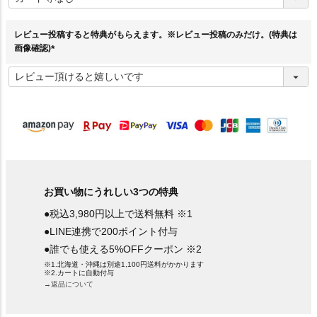
須
)
レビュー投稿すると特典がもらえます。※レビュー投稿のみだけ。(特典は
画像確認)
(
必
須
)
お買い物にうれしい3つの特典
●税込3,980円以上で送料無料 ※1
●LINE連携で200ポイント付与
●誰でも使える5%OFFクーポン ※2
※1.北海道・沖縄は別途1,100円送料がかかります
※2.カートに自動付与
→返品について