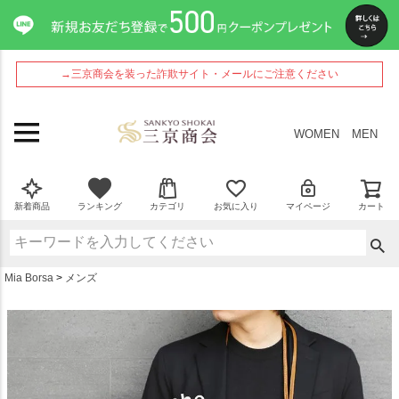
ペー
ジト
ップ
へ
→三京商会を装った詐欺サイト・メールにご注意ください
WOMEN
MEN
新着商品
ランキング
カテゴリ
お気に入り
マイページ
カート
Mia Borsa
メンズ