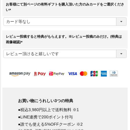
お客様にて別ページの有料ギフトを購入頂いた方のみカードをご選択くださ
い
(
必
須
)
レビュー投稿すると特典がもらえます。※レビュー投稿のみだけ。(特典は
画像確認)
(
必
須
)
お買い物にうれしい3つの特典
●税込3,980円以上で送料無料 ※1
●LINE連携で200ポイント付与
●誰でも使える5%OFFクーポン ※2