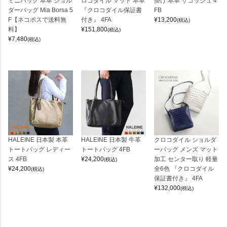
ミニバッグ 本革 ショル
ロコダイル マット 本革
掛け 本革 サコッシュ 4
ダーバッグ Mia Borsa 5
『クロコダイル保証書
FB
F【ネコポスで送料無
付き』 4FA
¥
13,200
(税込)
料】
¥
151,800
(税込)
¥
7,480
(税込)
HALEINE 日本製 本革
HALEINE 日本製 牛革
クロコダイル ショルダ
トートバッグ レディー
トートバッグ 4FB
ーバッグ メンズ マット
ス 4FB
¥
24,200
加工 センター取り 軽量
(税込)
¥
24,200
全6色 『クロコダイル
(税込)
保証書付き』 4FA
¥
132,000
(税込)