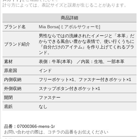
計り方によっては、表記サイズと誤差が生じることがあります。
商品詳細
ブランド名
Mia Borsa[ミアボルサウォーモ]
男性ならではの洗練されたイメージと「本革」だ
からできる風合い豊かな表情で、使い行くうちに
ブランド紹介
『自分だけのアイテム』を作り上げてくれるブラ
ンド。
素材
表側：牛革(本革) ／内装：生地、一部本革
原産国
インド
内側収納
フリーポケット×1、ファスナー付きポケット×1
外側収納
スナップボタン付きポケット×1
開閉
ファスナー
底鋲
なし
品番：07000366-mens-1r
お問い合わせの際は、コチラの品番をお伝えください