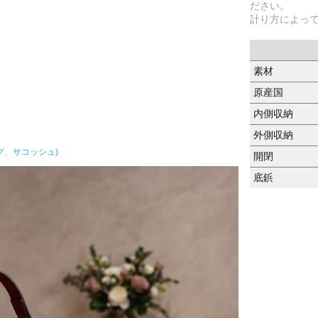
ださい。
計り方によっ
素材
原産国
内側収納
外側収納
グ、サコッシュ)
開閉
底鋲