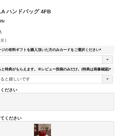
LLA ハンドバッグ 4FB
05r
込
呈 ]
ージの有料ギフトを購入頂いた方のみカードをご選択ください
(
必
須
ると特典がもらえます。※レビュー投稿のみだけ。(特典は画像確認)
)
(
必
須
てください
)
してください