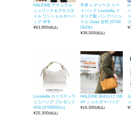
HALEINE ナチュラル
牛革 レディース トー
m
シュリンク＆クロコダ
トバッグ Loristella イ
イル ワンショルダーバ
タリア製 バンブーハン
ト
ッグ 4FB
ドル 2way 女性 (0700
ス
¥
63,800
0529r)
¥
(税込)
¥
38,500
(税込)
Loristella ロリステッラ
HALEINE 斜めがけ 2W
J
ミニバッグ プレゼント
AY ショルダーバッグ
ッ
4FB (07000551r)
¥
16,500
¥
(税込)
¥
25,300
(税込)