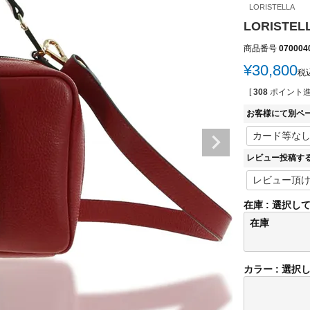
LORISTELLA
LORISTE
商品番号
070004
¥
30,800
税
[
308
ポイント進
お客様にて別ペ
レビュー投稿す
在庫
選択し
在庫
カラー
選択