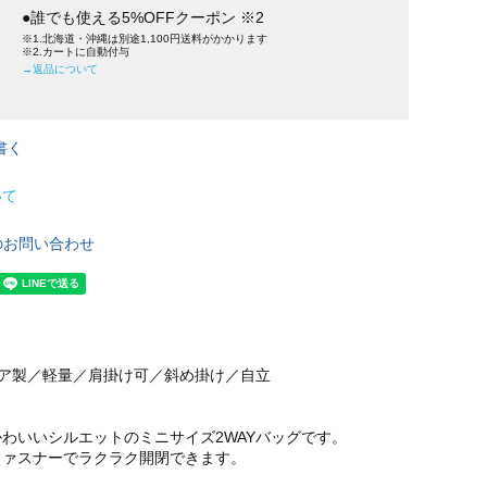
●誰でも使える5%OFFクーポン ※2
※1.北海道・沖縄は別途1,100円送料がかかります
※2.カートに自動付与
→返品について
書く
いて
のお問い合わせ
リア製／軽量／肩掛け可／斜め掛け／自立
わいいシルエットのミニサイズ2WAYバッグです。
ファスナーでラクラク開閉できます。