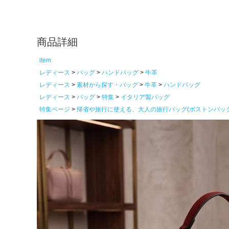
商品詳細
item
レディース
バッグ
ハンドバッグ
牛革
レディース
素材から探す・バッグ
牛革
ハンドバッグ
レディース
バッグ
特集
イタリア製バッグ
特集ページ
帰省や旅行に使える、大人の旅行バッグ(ボストンバッ