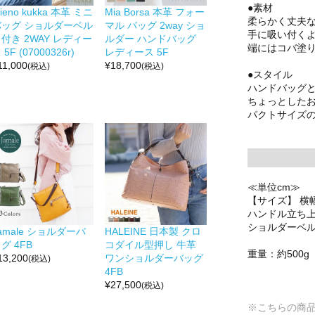
●素材
ieno kukka 本革 ミニ
Mia Borsa 本革 フォー
柔らかく丈夫
バッグ ショルダーベル
マル バッグ 2way ショ
手に吸い付く
付き 2WAY レディー
ルダー ハンドバッグ
端にはコバ塗
 5F (07000326r)
レディース 5F
11,000
¥
18,700
(税込)
(税込)
●スタイル
ハンドバッグと
ちょっとした
パクトサイズ
≪単位cm≫
【サイズ】 横幅2
ハンドル立ち上が
ショルダーベルト
amale ショルダーバ
HALEINE 日本製 クロ
グ 4FB
コダイル型押し 牛革
重量：約500g
13,200
ワンショルダーバッグ
(税込)
4FB
¥
27,500
(税込)
※こちらの商