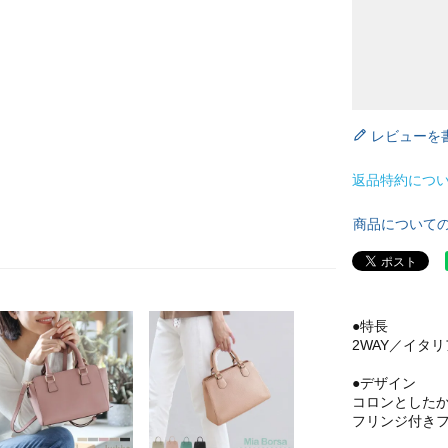
レビューを
返品特約につ
商品について
●特長
2WAY／イタ
●デザイン
コロンとしたか
フリンジ付き