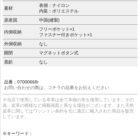
表側：ナイロン
素材
内装：ポリエステル
原産国
中国(縫製)
フリーポケット×1
内側収納
ファスナー付きポケット×1
外側収納
なし
開閉
マグネットボタン式
底鋲
なし
品番：07000668r
お問い合わせの際は、コチラの品番をお伝えください
※当店で使用している本革は全て本物の革を使用しています。その
為、皮革の模様など掲載画面と異なる場合がございます。また天然
皮革に関してはワシントン条約を元に適正に輸入された商品を販売
しています。
※キーワード：