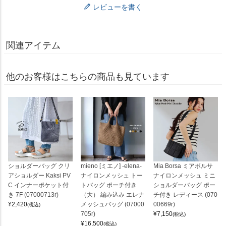
レビューを書く
関連アイテム
他のお客様はこちらの商品も見ています
ショルダーバッグ クリ
mieno [ミエノ] -elena-
Mia Borsa ミアボルサ
アショルダー Kaksi PV
ナイロンメッシュ トー
ナイロンメッシュ ミニ
C インナーポケット付
トバッグ ポーチ付き
ショルダーバッグ ポー
き 7F (07000713r)
（大） 編み込み エレナ
チ付き レディース (070
¥
2,420
メッシュバッグ (07000
00669r)
(税込)
705r)
¥
7,150
(税込)
¥
16,500
(税込)