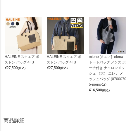
HALEINE スクエア ボ
HALEINE スクエア ボ
mieno [ミエノ] -elena-
ストン バッグ 4FB
ストン バッグ 4FB
トートバッグ メンズ ポ
¥
27,500
¥
27,500
ーチ付き ナイロンメッ
(税込)
(税込)
シュ （大） エレナ メ
ッシュバッグ (0700070
5-mens-1r)
¥
16,500
(税込)
商品詳細