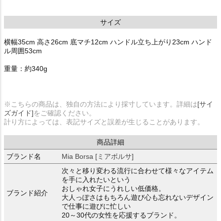
サイズ
横幅35cm 高さ26cm 底マチ12cm ハンドル立ち上がり23cm ハンド
ル周囲53cm
重量：約340g
※こちらの商品は、独自の方法により採寸しています。詳細は
[サイ
ズガイド]
をご確認ください。
計り方によっては、表記サイズと誤差が生じることがあります。
商品詳細
ブランド名
Mia Borsa [ミアボルサ]
次々と移り変わる流行に合わせて様々なアイテム
を手に入れたいという
おしゃれ女子にうれしい低価格。
ブランド紹介
大人っぽさはもちろん遊び心も忘れないデザイン
で仕事に遊びに忙しい
20～30代の女性を応援するブランド。