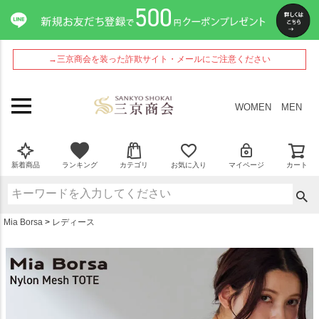
ペー
ジト
ップ
へ
→三京商会を装った詐欺サイト・メールにご注意ください
WOMEN
MEN
新着商品
ランキング
カテゴリ
お気に入り
マイページ
カート
Mia Borsa
レディース