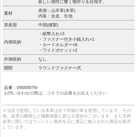
新しい感性に響く物作りを目指す。
表側：山羊革(本革)
素材
内装：合皮、生地
原産国
中国(縫製)
・紙幣入れ×3
・ファスナー付き小銭入れ×1
内側収納
・カードホルダー×8
・ワイドポケット×2
外側収納
なし
開閉
ラウンドファスナー式
品番：09000070r
お問い合わせの際は、コチラの品番をお伝えください
※当店で使用している本革は全て本物の革を使用しています。その
為、皮革の模様など掲載画面と異なる場合がございます。また天然
皮革に関してはワシントン条約を元に適正に輸入された商品を販売
しています。