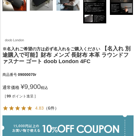
doob London
【名入れ 別
※名入れご希望の方は必ず名入れをご購入ください
途購入で可能】財布 メンズ 長財布 本革 ラウンドフ
ァスナー ゴート doob London 4FC
商品番号
09000070r
¥
9,900
通常価格
税込
[
99
ポイント進呈 ]
4.83
（6件）