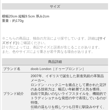
サイズ
横幅20cm 縦幅9.5cm 厚み2cm
重量：約170g
※こちらの商品は、独自の方法により採寸しています。詳細は
[サイ
ズガイド]
をご確認ください。
計り方によっては、表記サイズと誤差が生じることがあります。
また、色やサイズにより重さが若干異なる場合があります。
商品詳細
ブランド名
doob London［ドゥーブロンドン］
2007年、イギリスで誕生した新進気鋭の革製品
メーカー。
ロンドン・ハックニーを拠点として磨かれた定評
のある技術力は、幅広い年齢層で人気を獲得。
ブランド紹介
自由で気負いのないライフスタイルを、機能的で
トラディショナルな発想の中で表現しているのが
特徴。
伝統の温もりを残しつつも日常に馴染みやすく、