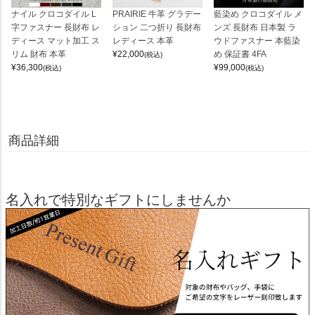
ナイル クロコダイル L
PRAIRIE 牛革 グラデー
藍染め クロコダイル メ
字ファスナー 長財布 レ
ション 二つ折り 長財布
ンズ 長財布 日本製 ラ
ディース マット加工 ス
レディース 本革
ウドファスナー 本藍染
リム 財布 本革
¥
22,000
め 保証書 4FA
(税込)
¥
36,300
¥
99,000
(税込)
(税込)
商品詳細
名入れで特別なギフトにしませんか