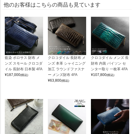
他のお客様はこちらの商品も見ています
藍染 ポロサス 財布 メ
クロコダイル 長財布 メ
クロコダイル メンズ 長
ンズ スモール クロコダ
ンズ 本革 シャイニング
財布 内装 パイソン セ
イル 長財布 日本製 4FA
加工 ラウンドファスナ
ンター取り 一枚革 4FA
¥
187,000
ー メンズ財布 4FA
¥
107,800
(税込)
(税込)
¥
63,800
(税込)