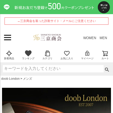
ペー
ジト
ップ
へ
→三京商会を装った詐欺サイト・メールにご注意ください
WOMEN
MEN
新着商品
ランキング
カテゴリ
お気に入り
マイページ
カート
doob London
メンズ