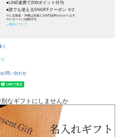
●LINE連携で200ポイント付与
●誰でも使える5%OFFクーポン ※2
※1.北海道・沖縄は別途1,100円送料がかかります
※2.カートに自動付与
→返品について
書く
いて
のお問い合わせ
特別なギフトにしませんか