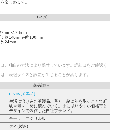
ンを楽しめます。
サイズ
7mm×178mm
約140mm×約190mm
約24mm
品は、独自の方法により採寸しています。詳細はをご確認く
ては、表記サイズと誤差が生じることがあります。
商品詳細
mieno[ミエノ]
生活に溶け込む革製品。革と一緒に年を取ることで経
験や糧を一緒に積んでいく。手に取りやすい価格帯と
デザインで製作した自社ブランド。
チーク、アクリル板
タイ(製造)