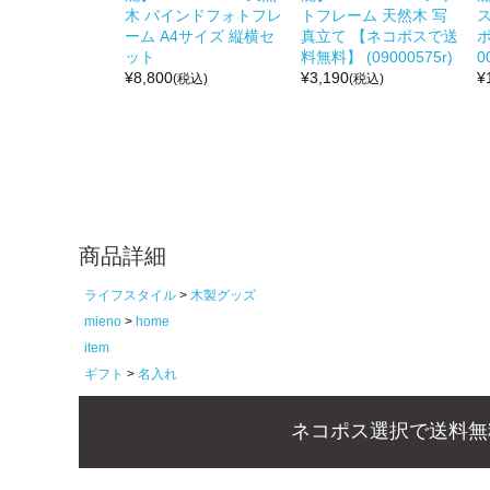
木 バインドフォトフレ
トフレーム 天然木 写
ス
ーム A4サイズ 縦横セ
真立て 【ネコポスで送
ポ
ット
料無料】 (09000575r)
0
¥
8,800
¥
3,190
¥
(税込)
(税込)
商品詳細
ライフスタイル
木製グッズ
mieno
home
item
ギフト
名入れ
ネコポス選択で送料無