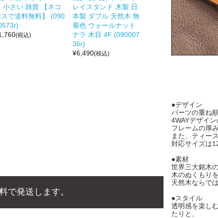
 小さい 雑貨 【ネコ
レイスタンド 木製 日
スで送料無料】 (090
本製 ダブル 天然木 無
0573r)
着色 ウォールナット
1,760
ナラ 木目 4F (090007
(税込)
36r)
¥
6,490
(税込)
●デザイン
パーツの重ね
4WAYデザイ
フレームの厚み
また、ティー
対応サイズは1
●素材
世界三大銘木
木のぬくもり
天然木ならで
料で発送します。
●スタイル
透明感を楽し
たりと、