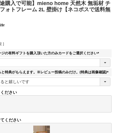
途購入で可能】mieno home 天然木 無垢材 チ
Y フォトフレーム 2L 壁掛け【ネコポスで送料無
69r
 ]
ージの有料ギフトを購入頂いた方のみカードをご選択ください
(
必
須
ると特典がもらえます。※レビュー投稿のみだけ。(特典は画像確認)
)
(
必
須
てください
)
してください