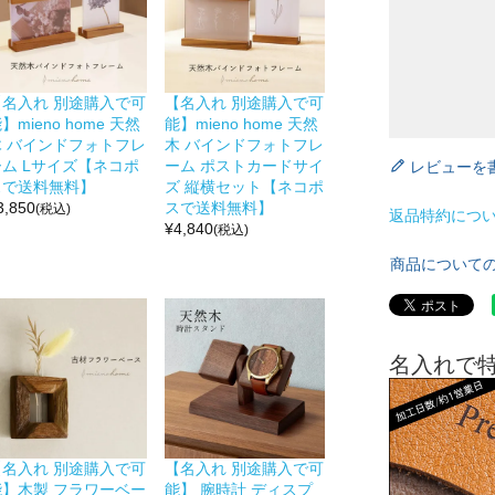
【名入れ 別途購入で可
【名入れ 別途購入で可
】mieno home 天然
能】mieno home 天然
木 バインドフォトフレ
木 バインドフォトフレ
ーム Lサイズ【ネコポ
ーム ポストカードサイ
レビューを
スで送料無料】
ズ 縦横セット【ネコポ
3,850
スで送料無料】
(税込)
返品特約につ
¥
4,840
(税込)
商品について
名入れで
【名入れ 別途購入で可
【名入れ 別途購入で可
能】木製 フラワーベー
能】 腕時計 ディスプ