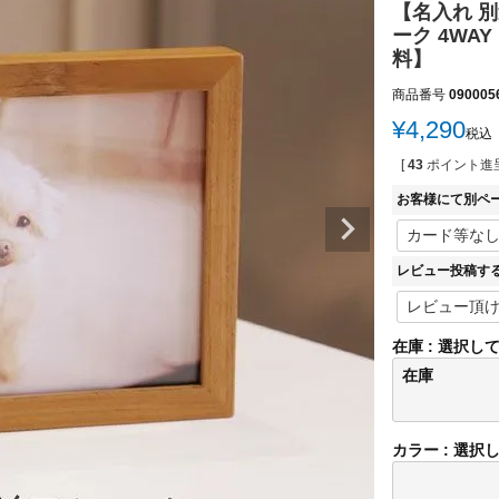
【名入れ 別
ーク 4WA
料】
商品番号
090005
¥
4,290
税込
[
43
ポイント進呈
お客様にて別ペ
レビュー投稿す
在庫
選択し
在庫
カラー
選択