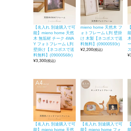
【名入れ 別途購入で可
mieno home 天然木 フ
能】mieno home 天然
ォトフレーム L判 壁掛
能
木 無垢材 チーク 4WA
け 木製【ネコポスで送
Y フォトフレーム L判
料無料】(09000593r)
壁掛け【ネコポスで送
¥
2,200
(税込)
料無料】(09000568r)
¥
¥
3,300
(税込)
【名入れ 別途購入で可
【名入れ 別途購入で可
能】mieno home 天然
能】mieno home フォ