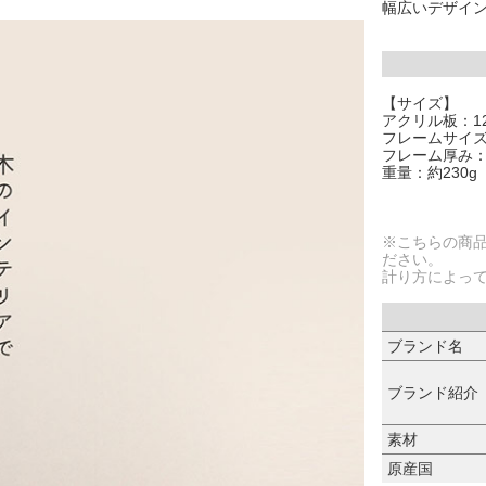
幅広いデザイ
【サイズ】
アクリル板：12
フレームサイズ：
フレーム厚み：
重量：約230g
※こちらの商
ださい。
計り方によっ
ブランド名
ブランド紹介
素材
原産国