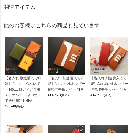
関連アイテム
他のお客様はこちらの商品も見ています
【名入れ 別途購入で可
【名入れ 別途購入で可
【名入れ 別途購入で可
能】 Jamale 栃木レザ
能】Jamale 栃木レザー
能】Jamale 栃木レザー
ー No.11ロディア専用
超整理手帳カバー 4FA
超整理手帳カバー 4FA
メモカバー 【ネコポス
¥
14,520
¥
14,520
(税込)
(税込)
で送料無料】4FA
¥
7,590
(税込)