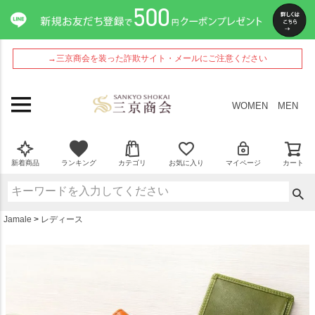
ペー
ジト
ップ
へ
→三京商会を装った詐欺サイト・メールにご注意ください
WOMEN
MEN
新着商品
ランキング
カテゴリ
お気に入り
マイページ
カート
Jamale
レディース