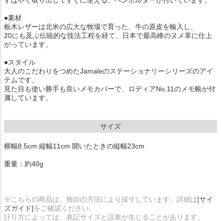
すばやく取り出してすぐに使える、ペンホルダーが付いています。
●素材
栃木レザーは北米の広大な牧場で育った、牛の原皮を輸入し、
20にも及ぶ伝統的な技法工程を経て、日本で最高峰のヌメ革に仕上
がっています。
●スタイル
大人のこだわりをつめたJamaleのステーショナリーシリーズのアイ
テムです。
見た目も使い勝手も良いメモカバーで、ロディアNo.11のメモ帳が付
属しています。
サイズ
横幅8.5cm 縦幅11cm 開いたときの縦幅23cm
重量：約40g
※こちらの商品は、独自の方法により採寸しています。詳細は
[サイ
ズガイド]
をご確認ください。
計り方によっては、表記サイズと誤差が生じることがあります。