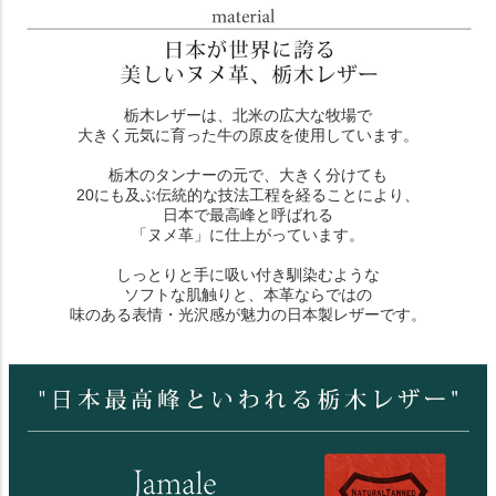
栃木レザーは、北米の広大な牧場で
大きく元気に育った牛の原皮を使用しています。
栃木のタンナーの元で、大きく分けても
20にも及ぶ伝統的な技法工程を経ることにより、
日本で最高峰と呼ばれる
「ヌメ革」に仕上がっています。
しっとりと手に吸い付き馴染むような
ソフトな肌触りと、本革ならではの
味のある表情・光沢感が魅力の日本製レザーです。