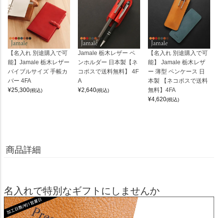
【名入れ 別途購入で可
Jamale 栃木レザー ペ
【名入れ 別途購入で可
能】Jamale 栃木レザー
ンホルダー 日本製【ネ
能】 Jamale 栃木レザ
バイブルサイズ 手帳カ
コポスで送料無料】 4F
ー 薄型 ペンケース 日
バー 4FA
A
本製 【ネコポスで送料
¥
25,300
¥
2,640
無料】4FA
(税込)
(税込)
¥
4,620
(税込)
商品詳細
名入れで特別なギフトにしませんか