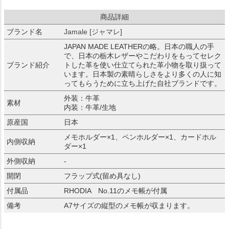
商品詳細
ブランド名
Jamale [ジャマレ]
JAPAN MADE LEATHERの略。日本の職人の手
で、日本の栃木レザーやこだわりをもってセレク
ブランド紹介
トした革を使い仕立てられた革小物を取り扱って
います。日本製の素晴らしさをより多くの人に知
ってもらうために立ち上げた自社ブランドです。
外装：牛革
素材
内装：牛革/生地
原産国
日本
メモホルダー×1、ペンホルダー×1、カードホル
内側収納
ダー×1
外側収納
-
開閉
フラップ式(留め具なし)
付属品
RHODIA No.11のメモ帳が付属
備考
A7サイズの縦型のメモ帳が収まります。