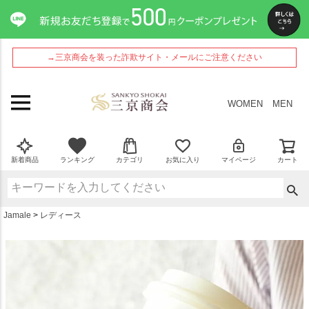
ペー
ジト
ップ
へ
→三京商会を装った詐欺サイト・メールにご注意ください
WOMEN
MEN
新着商品
ランキング
カテゴリ
お気に入り
マイページ
カート
Jamale
レディース