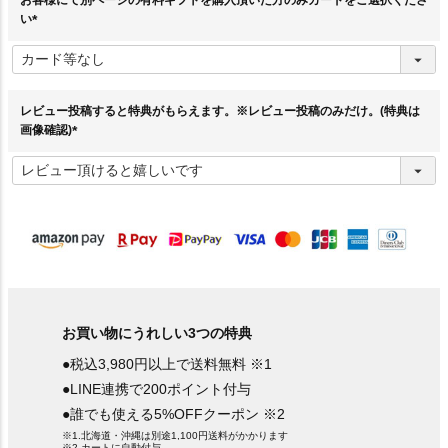
お客様にて別ページの有料ギフトを購入頂いた方のみカードをご選択くださ
い
(
必
須
)
レビュー投稿すると特典がもらえます。※レビュー投稿のみだけ。(特典は
画像確認)
(
必
須
)
お買い物にうれしい3つの特典
●税込3,980円以上で送料無料 ※1
●LINE連携で200ポイント付与
●誰でも使える5%OFFクーポン ※2
※1.北海道・沖縄は別途1,100円送料がかかります
※2.カートに自動付与