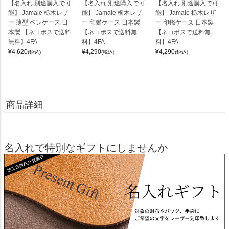
【名入れ 別途購入で可
【名入れ 別途購入で可
【名入れ 別途購入で可
能】 Jamale 栃木レザ
能】 Jamale 栃木レザ
能】 Jamale 栃木レザ
ー 薄型 ペンケース 日
ー 印鑑ケース 日本製
ー 印鑑ケース 日本製
本製 【ネコポスで送料
【ネコポスで送料無
【ネコポスで送料無
無料】4FA
料】4FA
料】4FA
¥
4,620
¥
4,290
¥
4,290
(税込)
(税込)
(税込)
商品詳細
名入れで特別なギフトにしませんか