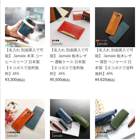
【名入れ 別途購入で可
【名入れ 別途購入で可
【名入れ 別途購入で可
能】 Jamale 本革 コー
能】 Jamale 栃木レザ
能】 Jamale 栃木レザ
ヒースリーブ 日本製
ー 通帳ケース 日本製
ー 薄型 ペンケース 日
【ネコポスで送料無
【ネコポスで送料無
本製 【ネコポスで送料
料】4FA
料】 4FA
無料】4FA
¥
3,300
¥
5,500
¥
4,620
(税込)
(税込)
(税込)