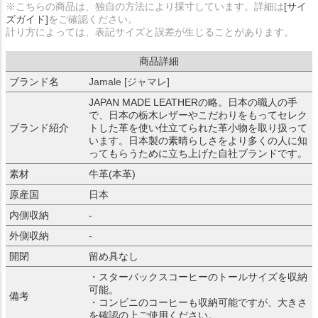
※こちらの商品は、独自の方法により採寸しています。詳細は
[サイ
ズガイド]
をご確認ください。
計り方によっては、表記サイズと誤差が生じることがあります。
商品詳細
ブランド名
Jamale [ジャマレ]
JAPAN MADE LEATHERの略。日本の職人の手
で、日本の栃木レザーやこだわりをもってセレク
ブランド紹介
トした革を使い仕立てられた革小物を取り扱って
います。日本製の素晴らしさをより多くの人に知
ってもらうために立ち上げた自社ブランドです。
素材
牛革(本革)
原産国
日本
内側収納
-
外側収納
-
開閉
留め具なし
・スターバックスコーヒーのトールサイズを収納
可能。
備考
・コンビニのコーヒーも収納可能ですが、大きさ
を確認の上ご使用ください。