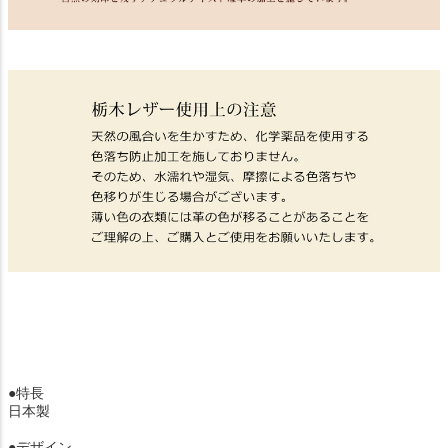
●特長
日本製
●デザイン