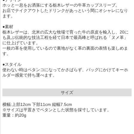
ホッと一息をお洒落にする栃木レザーの牛革カップスリーブ。
お店でテイクアウトしたドリンクがあっという間にオシャレになり
ます。
●素材
栃木レザーは、北米の広大な牧場で育った牛の原皮を輸入し、20に
も及ぶ伝統的な技法工程を経て日本で最高峰と呼ばれる「ヌメ革」
に仕上げています。
一枚の革を使用しているので裏地がなく革の裏面の表情も楽しめま
す。
●スタイル
使わない時はペタンコになってかさばらず、バッグにかけてキーホ
ルダー感覚で持ち運べます。
サイズ
横幅:上部12cm 下部11cm 縦幅7.5cm
※サイズは平置きでペタンとした状態を採寸しています。
重量：約20g