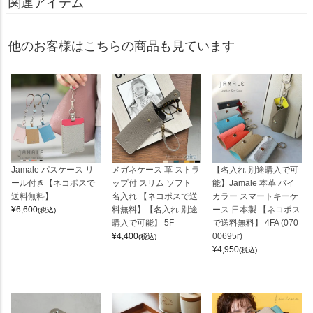
関連アイテム
他のお客様はこちらの商品も見ています
Jamale パスケース リ
メガネケース 革 ストラ
【名入れ 別途購入で可
ール付き【ネコポスで
ップ付 スリム ソフト
能】Jamale 本革 バイ
送料無料】
名入れ 【ネコポスで送
カラー スマートキーケ
¥
6,600
料無料】【名入れ 別途
ース 日本製 【ネコポス
(税込)
購入で可能】 5F
で送料無料】 4FA (070
¥
4,400
00695r)
(税込)
¥
4,950
(税込)