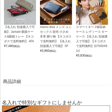
【名入れ 別途購入で可
mieno diva メンズ ユニ
スマートキー 2個収納
能】 Jamale 眼鏡ケー
セックス 財布 小さめ
ケース レディース キー
ス&眼鏡トレー 【ネコ
本革 贈り物 【ネコポス
ケース 【名入れ 別途購
ポスで送料無料】 4FA
で送料無料】 【名入れ
入で可能】【ネコポス
¥
7,480
別途購入で可能】 5F
で送料無料】(0700049
(税込)
¥
3,960
1r)
(税込)
¥
5,830
(税込)
商品詳細
名入れで特別なギフトにしませんか