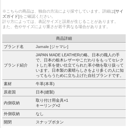
※こちらの商品は、独自の方法により採寸しています。詳細は
[サイ
ズガイド]
をご確認ください。
計り方によっては、表記サイズと誤差が生じることがあります。
また、色やサイズにより重さが若干異なる場合があります。
商品詳細
ブランド名
Jamale [ジャマレ]
JAPAN MADE LEATHERの略。日本の職人の手
で、日本の栃木レザーやこだわりをもってセレク
ブランド紹介
トした革を使い仕立てられた革小物を取り扱って
います。日本製の素晴らしさをより多くの人に知
ってもらうために立ち上げた自社ブランドです。
素材
牛革(本革)
原産国
日本(縫製)
取り付け用金具×1
内側収納
キーリング×2
外側収納
なし
開閉
スナップボタン