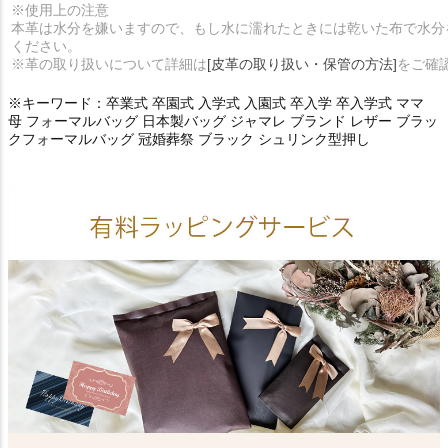
※使用上の注意
本革は水分を嫌いますので、もし水に濡れたときには乾いた布で水分
ください。
※革の取り扱いについて詳細は
[皮革の取り扱い・保管の方法]
をご確
※キーワード：卒業式 卒園式 入学式 入園式 卒入学 卒入学式 ママ
母 フォーマルバッグ 日本製バッグ ジャマレ ブランド レザー ブラッ
クフォーマルバッグ 冠婚葬祭 ブラック シュリンク型押し