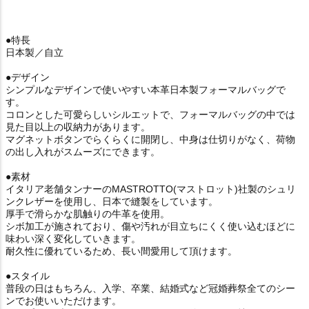
●特長
日本製／自立
●デザイン
シンプルなデザインで使いやすい本革日本製フォーマルバッグで
す。
コロンとした可愛らしいシルエットで、フォーマルバッグの中では
見た目以上の収納力があります。
マグネットボタンでらくらくに開閉し、中身は仕切りがなく、荷物
の出し入れがスムーズにできます。
●素材
イタリア老舗タンナーのMASTROTTO(マストロット)社製のシュリ
ンクレザーを使用し、日本で縫製をしています。
厚手で滑らかな肌触りの牛革を使用。
シボ加工が施されており、傷や汚れが目立ちにくく使い込むほどに
味わい深く変化していきます。
耐久性に優れているため、長い間愛用して頂けます。
●スタイル
普段の日はもちろん、入学、卒業、結婚式など冠婚葬祭全てのシー
ンでお使いいただけます。