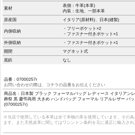
表側：牛革(本革)
素材
内装：生地、一部本革
原産国
イタリア(原材料)、日本(縫製)
・フリーポケット×2
内側収納
・ファスナー付きポケット×1
外側収納
・ファスナー付きポケット×1
開閉
マグネット式
底鋲
なし
品番：07000257r
お問い合わせの際は、コチラの品番をお伝えください
商品名：日本製 ブラック フォーマルバッグ レディース イタリアンレザー
葬祭 黒 慶弔両用 大きめ ハンドバッグ フォーマル リアルレザー バッグ
(07000257r)
※当店で使用している本革は全て本物の革を使用しています。その為
ます。また天然皮革に関してはワシントン条約を元に適正に輸入され