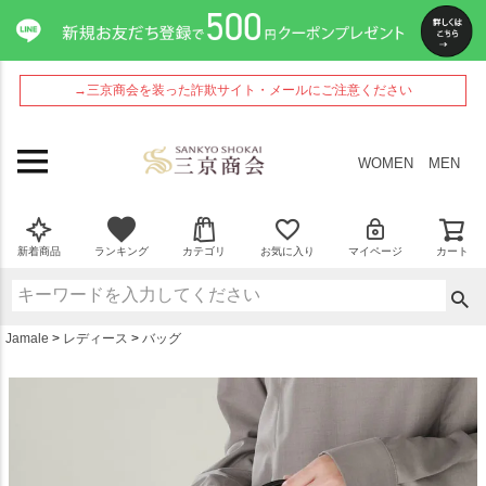
ペー
ジト
ップ
へ
→三京商会を装った詐欺サイト・メールにご注意ください
WOMEN
MEN
新着商品
ランキング
カテゴリ
お気に入り
マイページ
カート
Jamale
レディース
バッグ