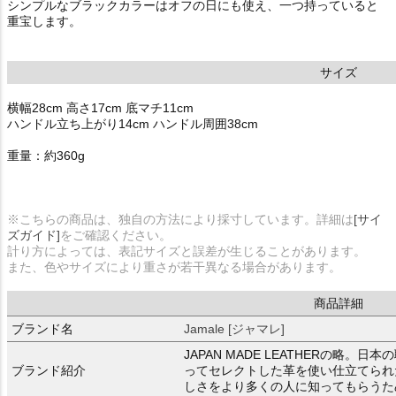
シンプルなブラックカラーはオフの日にも使え、一つ持っていると
重宝します。
サイズ
横幅28cm 高さ17cm 底マチ11cm
ハンドル立ち上がり14cm ハンドル周囲38cm
重量：約360g
※こちらの商品は、独自の方法により採寸しています。詳細は
[サイ
ズガイド]
をご確認ください。
計り方によっては、表記サイズと誤差が生じることがあります。
また、色やサイズにより重さが若干異なる場合があります。
商品詳細
ブランド名
Jamale [ジャマレ]
JAPAN MADE LEATHERの略
ブランド紹介
ってセレクトした革を使い仕立てられ
しさをより多くの人に知ってもらうた