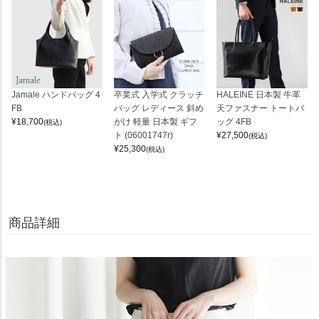
Jamale ハンドバッグ 4
卒業式 入学式 クラッチ
HALEINE 日本製 牛革
FB
バッグ レディース 斜め
天ファスナー トートバ
¥
18,700
がけ 軽量 日本製 ギフ
ッグ 4FB
(税込)
ト (06001747r)
¥
27,500
(税込)
¥
25,300
(税込)
商品詳細