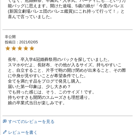
くなく、冠婚葬祭、卒園式・入学式、パーティにも…という万
能バッグに思えます。開けた途端、5歳の娘が「今度のバレエ
(新国立劇場バレエ団のバレエ鑑賞)にこれ持って行って！」と
喜んで言っていました。
非公開
投稿日
2021/02/05
長年、卒入学&冠婚葬祭用のバックを探していました。

スマホやだよ、長財布、その他が入るサイズ。持ちやすいこ
と、自立すること、片手で鞄の開け閉めが出来ること、その際
に中身が見やすいことが希望条件でした。

全てを満たす品をブログで発見し購入。

届いた第一印象は、少し大きめ？

でも持った感じは、そう、このサイズ！です。

持ちやすさも開閉のスムーズさも理想通り。

娘の卒業式当日が楽しみです。
すべてのレビューを見る
レビューを書く