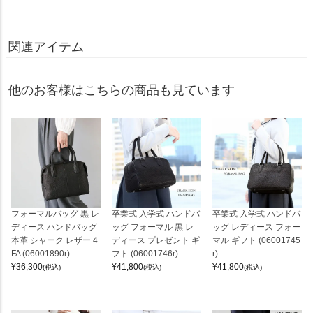
関連アイテム
他のお客様はこちらの商品も見ています
フォーマルバッグ 黒 レ
卒業式 入学式 ハンドバ
卒業式 入学式 ハンドバ
ディース ハンドバッグ
ッグ フォーマル 黒 レ
ッグ レディース フォー
本革 シャーク レザー 4
ディース プレゼント ギ
マル ギフト (06001745
FA (06001890r)
フト (06001746r)
r)
¥
36,300
¥
41,800
¥
41,800
(税込)
(税込)
(税込)