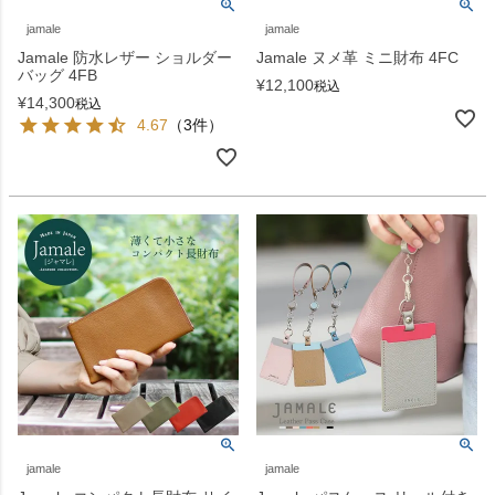
jamale
jamale
Jamale 防水レザー ショルダー
Jamale ヌメ革 ミニ財布 4FC
バッグ 4FB
¥
12,100
税込
¥
14,300
税込
4.67
（3件）
jamale
jamale