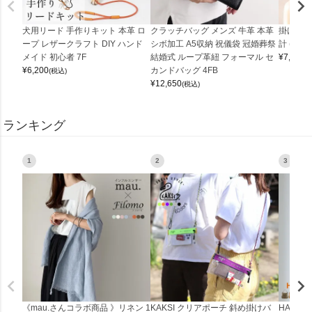
犬用リード 手作りキット 本革 ロ
クラッチバッグ メンズ 牛革 本革
掛け時計
ープ レザークラフト DIY ハンド
シボ加工 A5収納 祝儀袋 冠婚葬祭
計 (0900
メイド 初心者 7F
結婚式 ループ革紐 フォーマル セ
¥
7,150
(
¥
6,200
カンドバッグ 4FB
(税込)
¥
12,650
(税込)
ランキング
1
2
3
《mau.さんコラボ商品 》リネン 1
KAKSI クリアポーチ 斜め掛けバ
HALEI