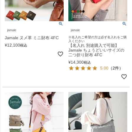
jamale
jamale
Jamale ヌメ革 ミニ財布 4FC
※名入れご希望の方は必ず名入れをご購
入ください
¥
12,100
【名入れ 別途購入で可能】
税込
Jamale ちょうどいいサイズの
二つ折り財布 4FC
¥
14,300
税込
5.00
（2件）