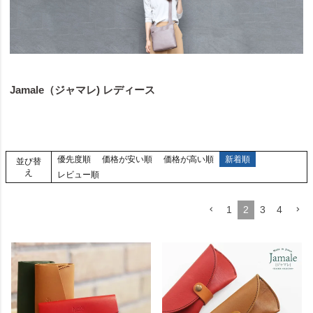
Jamale（ジャマレ) レディース
優先度順
価格が安い順
価格が高い順
新着順
並び替
え
レビュー順
1
2
3
4