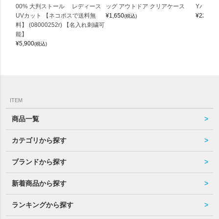
00% 大判ストール レディース
ッグ アウトドア クリアケース
Yバッグ 
UVカット 【ネコポスで送料無
¥
1,650
¥
22,000
(税込)
料】 (08000252r) 【名入れ刺繍可
能】
¥
5,900
(税込)
ITEM
商品一覧
カテゴリから探す
ブランドから探す
新着商品から探す
ランキングから探す