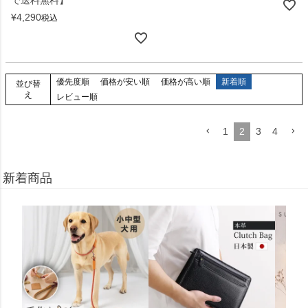
¥
4,290
税込
優先度順
価格が安い順
価格が高い順
新着順
並び替
え
レビュー順
1
2
3
4
新着商品