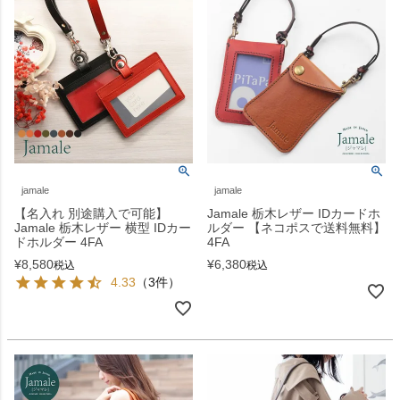
jamale
jamale
【名入れ 別途購入で可能】
Jamale 栃木レザー IDカードホ
Jamale 栃木レザー 横型 IDカー
ルダー 【ネコポスで送料無料】
ドホルダー 4FA
4FA
¥
8,580
¥
6,380
税込
税込
4.33
（3件）