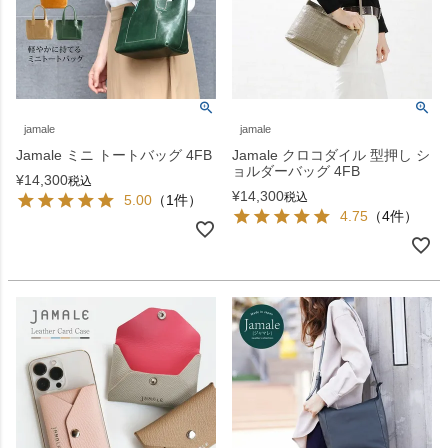
jamale
jamale
Jamale ミニ トートバッグ 4FB
Jamale クロコダイル 型押し シ
ョルダーバッグ 4FB
¥
14,300
税込
¥
14,300
税込
5.00
（1件）
4.75
（4件）