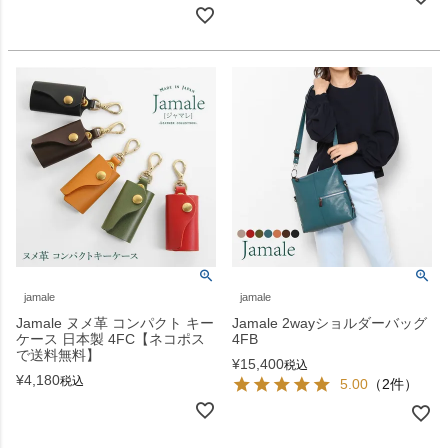
jamale
jamale
Jamale ヌメ革 コンパクト キー
Jamale 2wayショルダーバッグ
ケース 日本製 4FC【ネコポス
4FB
で送料無料】
¥
15,400
税込
¥
4,180
税込
5.00
（2件）