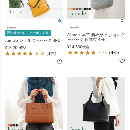
jamale
jamale
夏決算30%OFFクーポン対象
Jamale 本革 斜めがけ ショルダ
ーバッグ 日本製 4FB
Jamale ショルダーバッグ 4FB
¥
14,300
税込
¥
13,200
税込
4.75
（4件）
5.00
（1件）