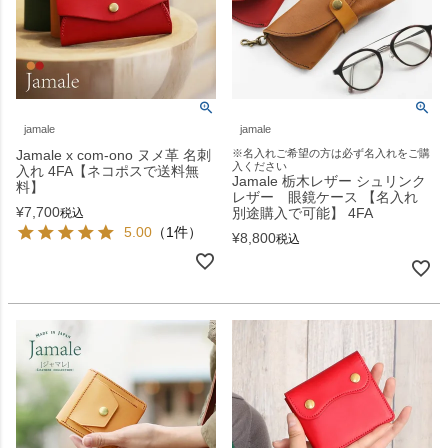
jamale
jamale
Jamale x com-ono ヌメ革 名刺
※名入れご希望の方は必ず名入れをご購
入ください
入れ 4FA【ネコポスで送料無
Jamale 栃木レザー シュリンク
料】
レザー 眼鏡ケース 【名入れ
¥
7,700
別途購入で可能】 4FA
税込
5.00
（1件）
¥
8,800
税込