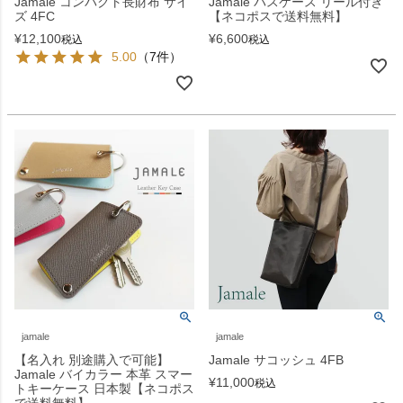
Jamale コンパクト長財布 サイ
Jamale パスケース リール付き
ズ 4FC
【ネコポスで送料無料】
¥
12,100
¥
6,600
税込
税込
5.00
（7件）
jamale
jamale
【名入れ 別途購入で可能】
Jamale サコッシュ 4FB
Jamale バイカラー 本革 スマー
¥
11,000
税込
トキーケース 日本製【ネコポス
で送料無料】