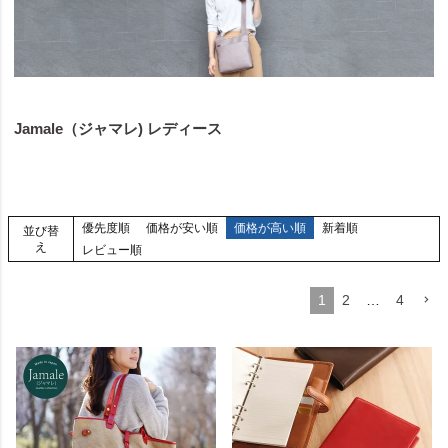
Jamale（ジャマレ) レディース
優先度順
価格が安い順
価格が高い順
新着順
並び替
え
レビュー順
1
2
…
4