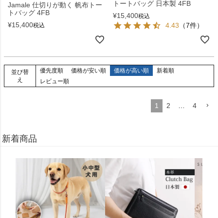
トートバッグ 日本製 4FB
Jamale 仕切りが動く 帆布トー
トバッグ 4FB
¥
15,400
税込
¥
15,400
4.43
（7件）
税込
優先度順
価格が安い順
価格が高い順
新着順
並び替
え
レビュー順
1
2
…
4
新着商品