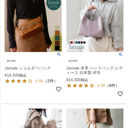
jamale
jamale
Jamale ショルダーバッグ
Jamale 本革 ハンドバッグ レデ
ィース 日本製 4FB
¥
16,500
税込
¥
16,500
税込
4.00
（2件）
4.38
（8件）