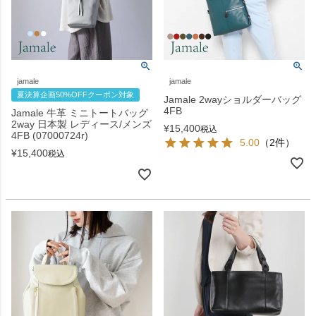
jamale
jamale
夏決算企画50%OFFクーポン対象
Jamale 2wayショルダーバッグ
4FB
Jamale 牛革 ミニトートバッグ
2way 日本製 レディース/メンズ
¥
15,400
税込
4FB (07000724r)
5.00
（2件）
¥
15,400
税込