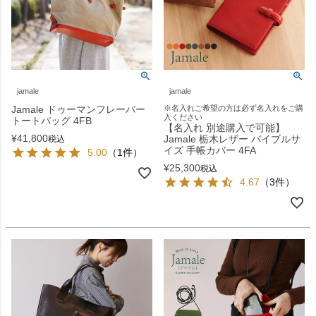
jamale
jamale
Jamale ドゥーマンフレーバー
※名入れご希望の方は必ず名入れをご購
入ください
トートバッグ 4FB
【名入れ 別途購入で可能】
¥
41,800
Jamale 栃木レザー バイブルサ
税込
イズ 手帳カバー 4FA
5.00
（1件）
¥
25,300
税込
4.67
（3件）