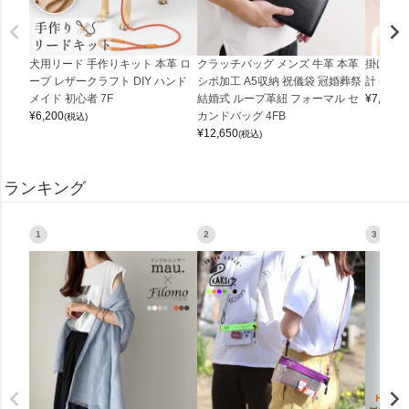
犬用リード 手作りキット 本革 ロ
クラッチバッグ メンズ 牛革 本革
掛け時計
ープ レザークラフト DIY ハンド
シボ加工 A5収納 祝儀袋 冠婚葬祭
計 (0900
メイド 初心者 7F
結婚式 ループ革紐 フォーマル セ
¥
7,150
(
¥
6,200
カンドバッグ 4FB
(税込)
¥
12,650
(税込)
ランキング
1
2
3