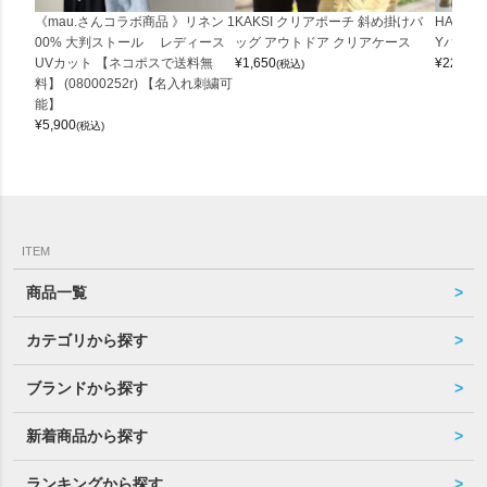
《mau.さんコラボ商品 》リネン 1
KAKSI クリアポーチ 斜め掛けバ
HALEI
00% 大判ストール レディース
ッグ アウトドア クリアケース
Yバッグ 
UVカット 【ネコポスで送料無
¥
1,650
¥
22,000
(税込)
料】 (08000252r) 【名入れ刺繍可
能】
¥
5,900
(税込)
ITEM
商品一覧
カテゴリから探す
ブランドから探す
新着商品から探す
ランキングから探す