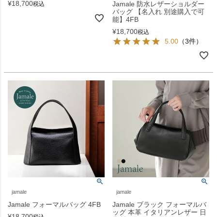
¥
18,700
Jamale 防水レザーショルダー
税込
バッグ 【名入れ 別途購入で可
能】4FB
¥
18,700
税込
5.00
（3件）
jamale
jamale
Jamale フォーマルバッグ 4FB
Jamale ブラック フォーマルバ
ッグ 本革 イタリアンレザー 日
¥
18,700
税込