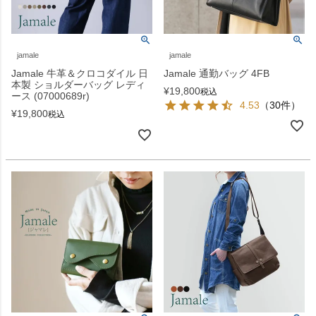
jamale
jamale
Jamale 牛革＆クロコダイル 日
Jamale 通勤バッグ 4FB
本製 ショルダーバッグ レディ
¥
19,800
税込
ース (07000689r)
4.53
（30件）
¥
19,800
税込