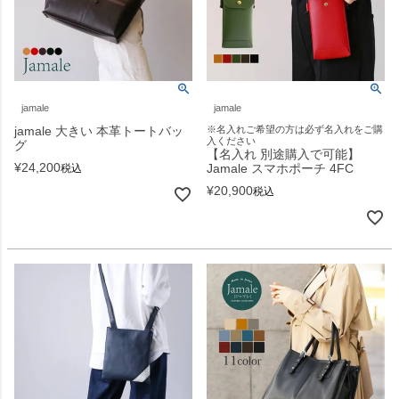
jamale
jamale
jamale 大きい 本革トートバッ
※名入れご希望の方は必ず名入れをご購
入ください
グ
【名入れ 別途購入で可能】
¥
24,200
Jamale スマホポーチ 4FC
税込
¥
20,900
税込