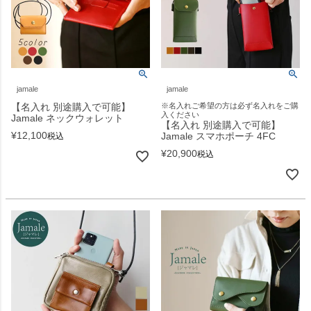
jamale
jamale
【名入れ 別途購入で可能】
※名入れご希望の方は必ず名入れをご購
入ください
Jamale ネックウォレット
【名入れ 別途購入で可能】
¥
12,100
Jamale スマホポーチ 4FC
税込
¥
20,900
税込