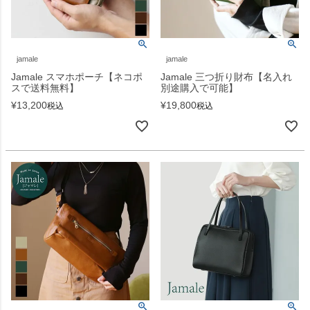
jamale
jamale
Jamale スマホポーチ【ネコポ
Jamale 三つ折り財布【名入れ
スで送料無料】
別途購入で可能】
¥
13,200
¥
19,800
税込
税込