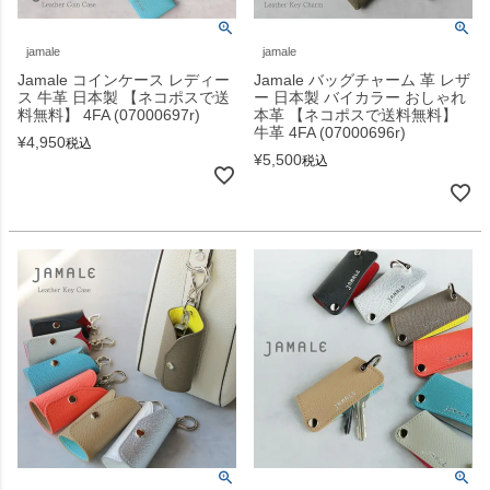
jamale
jamale
Jamale コインケース レディー
Jamale バッグチャーム 革 レザ
ス 牛革 日本製 【ネコポスで送
ー 日本製 バイカラー おしゃれ
料無料】 4FA (07000697r)
本革 【ネコポスで送料無料】
牛革 4FA (07000696r)
¥
4,950
税込
¥
5,500
税込