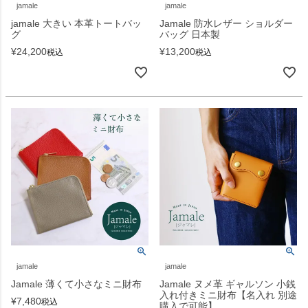
jamale
jamale
jamale 大きい 本革トートバッ
Jamale 防水レザー ショルダー
グ
バッグ 日本製
¥
24,200
¥
13,200
税込
税込
jamale
jamale
Jamale 薄くて小さなミニ財布
Jamale ヌメ革 ギャルソン 小銭
入れ付きミニ財布【名入れ 別途
¥
7,480
税込
購入で可能】