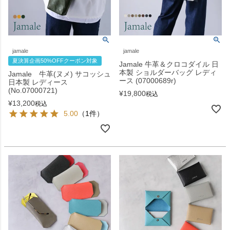
jamale
jamale
夏決算企画50%OFFクーポン対象
Jamale 牛革＆クロコダイル 日
本製 ショルダーバッグ レディ
Jamale 牛革(ヌメ) サコッシュ
ース (07000689r)
日本製 レディース
(No.07000721)
¥
19,800
税込
¥
13,200
税込
5.00
（1件）