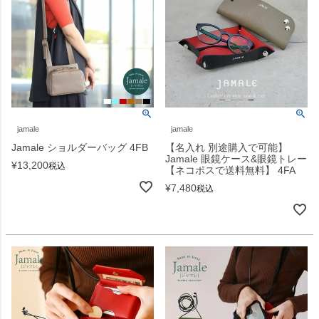
jamale
jamale
Jamale ショルダーバッグ 4FB
【名入れ 別途購入で可能】
Jamale 眼鏡ケース&眼鏡トレー
¥
13,200
税込
【ネコポスで送料無料】 4FA
¥
7,480
税込