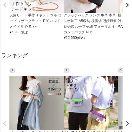
犬用リード 手作りキット 本革 ロ
クラッチバッグ メンズ 牛革 本革
掛け時計
ープ レザークラフト DIY ハンド
シボ加工 A5収納 祝儀袋 冠婚葬祭
計 (0900
メイド 初心者 7F
結婚式 ループ革紐 フォーマル セ
¥
7,150
(
¥
6,200
カンドバッグ 4FB
(税込)
¥
12,650
(税込)
ランキング
1
2
3