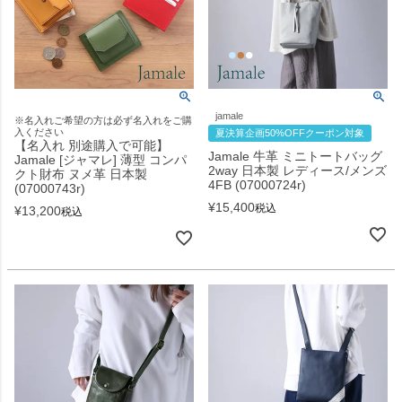
jamale
※名入れご希望の方は必ず名入れをご購
入ください
夏決算企画50%OFFクーポン対象
【名入れ 別途購入で可能】
Jamale 牛革 ミニトートバッグ
Jamale [ジャマレ] 薄型 コンパ
2way 日本製 レディース/メンズ
クト財布 ヌメ革 日本製
4FB (07000724r)
(07000743r)
¥
15,400
税込
¥
13,200
税込