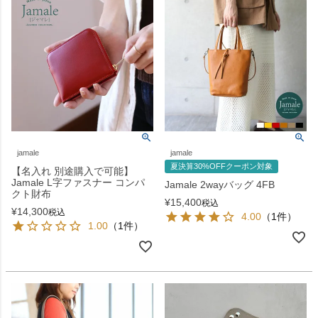
jamale
jamale
夏決算30%OFFクーポン対象
【名入れ 別途購入で可能】
Jamale L字ファスナー コンパ
Jamale 2wayバッグ 4FB
クト財布
¥
15,400
税込
¥
14,300
税込
4.00
（1件）
1.00
（1件）