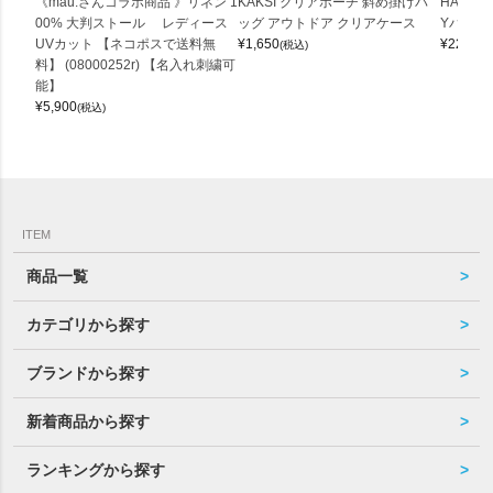
《mau.さんコラボ商品 》リネン 1
KAKSI クリアポーチ 斜め掛けバ
HALEI
00% 大判ストール レディース
ッグ アウトドア クリアケース
Yバッグ 
UVカット 【ネコポスで送料無
¥
1,650
¥
22,000
(税込)
料】 (08000252r) 【名入れ刺繍可
能】
¥
5,900
(税込)
ITEM
商品一覧
カテゴリから探す
ブランドから探す
新着商品から探す
ランキングから探す