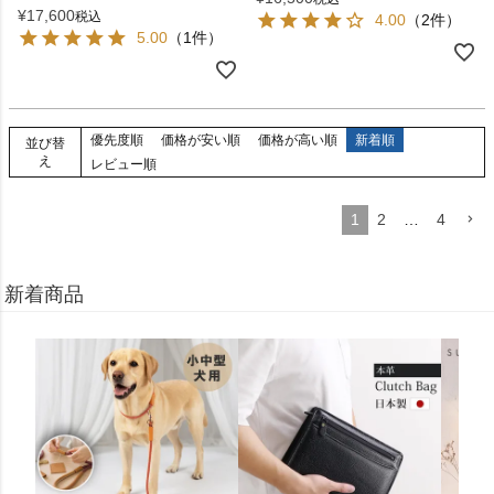
¥
17,600
税込
4.00
（2件）
5.00
（1件）
優先度順
価格が安い順
価格が高い順
新着順
並び替
え
レビュー順
1
2
…
4
新着商品