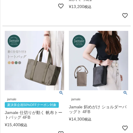
¥
13,200
税込
jamale
jamale
夏決算企画50%OFFクーポン対象
Jamale 斜めがけ ショルダーバ
ッグト 4FB
Jamale 仕切りが動く 帆布トー
トバッグ 4FB
¥
14,300
税込
¥
15,400
税込