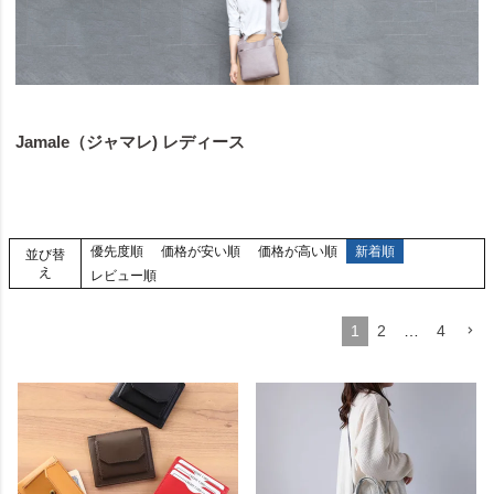
Jamale（ジャマレ) レディース
優先度順
価格が安い順
価格が高い順
新着順
並び替
え
レビュー順
1
2
…
4