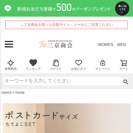
ペー
ジト
ップ
へ
→三京商会を装った詐欺サイト・メールにご注意ください
WOMEN
MEN
新着商品
ランキング
カテゴリ
お気に入り
マイページ
カート
mieno
home