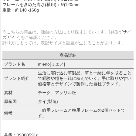
フレームを含めた高さ(横用)：約120mm
重量：約140~160g
※こちらの商品は、独自の方法により採寸しています。詳細は
[サイ
ズガイド]
をご確認ください。
計り方によっては、表記サイズと誤差が生じることがあります。
商品詳細
ブランド名
mieno[ミエノ]
生活に溶け込む革製品。革と一緒に年を取ること
ブランド紹介
で経験や糧を一緒に積んでいく。手に取りやすい
価格帯とデザインで製作した自社ブランド。
素材
チーク、アクリル板
原産国
タイ(製造)
・縦用フレームと横用フレームの2個セットで
備考
す。
品番：09000591r