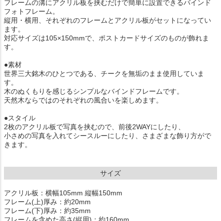
フレームの溝にアクリル板を挟むだけで簡単に設置できるバインド
フォトフレーム。
縦用・横用、それぞれのフレームとアクリル板がセットになってい
ます。
対応サイズは105×150mmで、ポストカードサイズのものが飾れま
す。
●素材
世界三大銘木のひとつである、チークを無垢のまま使用していま
す。
木のぬくもりを感じるシンプルなバインドフレームです。
天然木ならではのそれぞれの風合いを楽しめます。
●スタイル
2枚のアクリル板で写真を挟むので、前後2WAYにしたり、
小さめの写真を入れてシースルーにしたり、さまざまな飾り方がで
きます。
サイズ
アクリル板：横幅105mm 縦幅150mm
フレーム(上)厚み：約20mm
フレーム(下)厚み：約35mm
フレームを含めた高さ(縦用)：約160mm