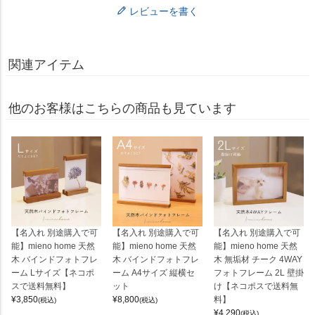
レビューを書く
関連アイテム
他のお客様はこちらの商品も見ています
【名入れ 別途購入で可
【名入れ 別途購入で可
【名入れ 別途購入で可
能】mieno home 天然
能】mieno home 天然
能】mieno home 天然
木 バインドフォトフレ
木 バインドフォトフレ
木 無垢材 チーク 4WAY
ーム Lサイズ【ネコポ
ーム A4サイズ 縦横セ
フォトフレーム 2L 壁掛
スで送料無料】
ット
け【ネコポスで送料無
¥
3,850
¥
8,800
料】
(税込)
(税込)
¥
4,290
(税込)