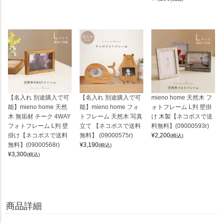
【名入れ 別途購入で可
【名入れ 別途購入で可
mieno home 天然木 フ
能】mieno home 天然
能】mieno home フォ
ォトフレーム L判 壁掛
木 無垢材 チーク 4WAY
トフレーム 天然木 写真
け 木製【ネコポスで送
フォトフレーム L判 壁
立て 【ネコポスで送料
料無料】(09000593r)
掛け【ネコポスで送料
無料】 (09000575r)
¥
2,200
(税込)
無料】(09000568r)
¥
3,190
(税込)
¥
3,300
(税込)
商品詳細