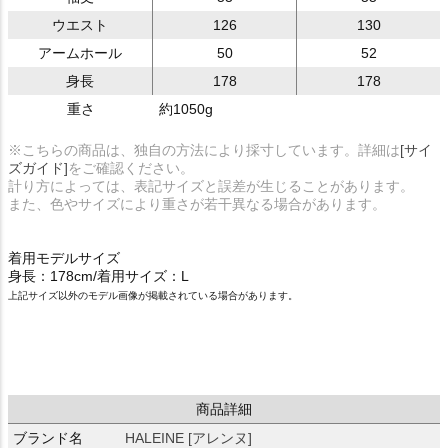
ウエスト
126
130
アームホール
50
52
身長
178
178
重さ
約1050g
※こちらの商品は、独自の方法により採寸しています。詳細は
[サイ
ズガイド]
をご確認ください。
計り方によっては、表記サイズと誤差が生じることがあります。
また、色やサイズにより重さが若干異なる場合があります。
着用モデルサイズ
身長：178cm/着用サイズ：L
上記サイズ以外のモデル画像が掲載されている場合があります。
商品詳細
ブランド名
HALEINE [アレンヌ]