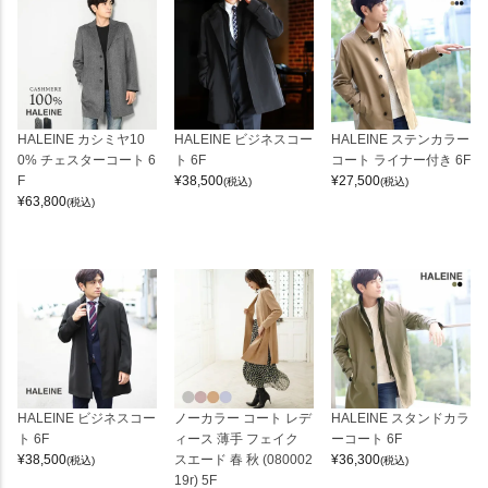
HALEINE カシミヤ10
HALEINE ビジネスコー
HALEINE ステンカラー
0% チェスターコート 6
ト 6F
コート ライナー付き 6F
F
¥
38,500
¥
27,500
(税込)
(税込)
¥
63,800
(税込)
HALEINE ビジネスコー
ノーカラー コート レデ
HALEINE スタンドカラ
ト 6F
ィース 薄手 フェイク
ーコート 6F
¥
38,500
スエード 春 秋 (080002
¥
36,300
(税込)
(税込)
19r) 5F