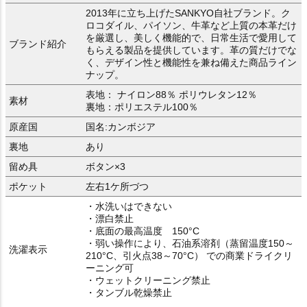
2013年に立ち上げたSANKYO自社ブランド。ク
ロコダイル、パイソン、牛革など上質の本革だけ
を厳選し、美しく機能的で、日常生活で愛用して
ブランド紹介
もらえる製品を提供しています。革の質だけでな
く、デザイン性と機能性を兼ね備えた商品ライン
ナップ。
表地： ナイロン88％ ポリウレタン12％
素材
裏地：ポリエステル100％
原産国
国名:カンボジア
裏地
あり
留め具
ボタン×3
ポケット
左右1ケ所づつ
・水洗いはできない
・漂白禁止
・底面の最高温度 150°C
・弱い操作により、石油系溶剤（蒸留温度150～
洗濯表示
210°C、引火点38～70°C） での商業ドライクリ
ーニング可
・ウェットクリーニング禁止
・タンブル乾燥禁止