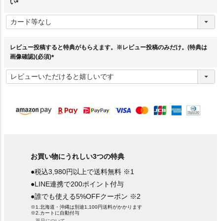
い
(
必
須
)
レビュー投稿すると特典がもらえます。※レビュー投稿のみだけ。(特典は
画像確認)(必須)
(
必
須
)
お買い物にうれしい3つの特典
●税込3,980円以上で送料無料 ※1
●LINE連携で200ポイント付与
●誰でも使える5%OFFクーポン ※2
※1.北海道・沖縄は別途1,100円送料がかかります
※2.カートに自動付与
→返品について