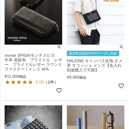
夏決算企画50%OFFクーポン対象
monte SPIGA/モンテスピガ
牛革 長財布 ブライドル レザ
HALEINE キャンバス生地 ヌメ
ー ブライドルレザー ラウンド
革 サコッシュ メンズ【名入れ
ファスナー / メンズ 4FA
別途購入で可能】
¥
11,000
税込
¥
9,900
税込
5.00
（1件）