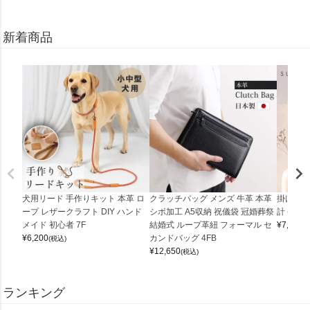
新着商品
犬用リード 手作りキット 本革 ロ
クラッチバッグ メンズ 牛革 本革
掛け時計
ープ レザークラフト DIY ハンド
シボ加工 A5収納 祝儀袋 冠婚葬祭
計 (0900
メイド 初心者 7F
結婚式 ループ革紐 フォーマル セ
¥
7,150
(
¥
6,200
カンドバッグ 4FB
(税込)
¥
12,650
(税込)
ランキング