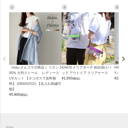
1
2
3
《mau.さんコラボ商品 》リネン 1
KAKSI クリアポーチ 斜め掛けバ
HALEI
00% 大判ストール レディース
ッグ アウトドア クリアケース
Yバッグ 
UVカット 【ネコポスで送料無
¥
1,650
¥
22,000
(税込)
料】 (08000252r) 【名入れ刺繍可
能】
¥
5,900
(税込)
ITEM