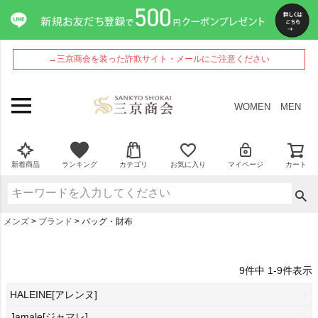
→三京商会を装った詐欺サイト・メールにご注意ください
WOMEN
MEN
新着商品
ランキング
カテゴリ
お気に入り
マイページ
カート
メンズ
ブランド
バッグ・財布
9
件中
1
-
9
件表示
HALEINE[アレンヌ]
Jamale[ジャマレ]