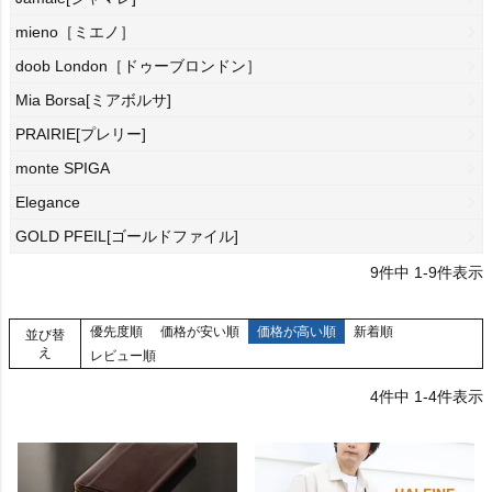
mieno［ミエノ］
doob London［ドゥーブロンドン］
Mia Borsa[ミアボルサ]
PRAIRIE[プレリー]
monte SPIGA
Elegance
GOLD PFEIL[ゴールドファイル]
9
件中
1
-
9
件表示
優先度順
価格が安い順
価格が高い順
新着順
並び替
え
レビュー順
4
件中
1
-
4
件表示