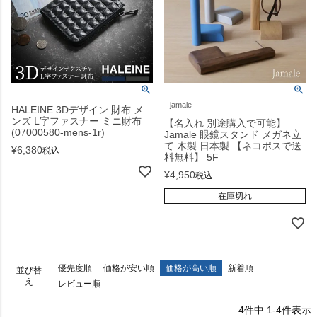
jamale
HALEINE 3Dデザイン 財布 メ
ンズ L字ファスナー ミニ財布
【名入れ 別途購入で可能】
(07000580-mens-1r)
Jamale 眼鏡スタンド メガネ立
て 木製 日本製 【ネコポスで送
¥
6,380
税込
料無料】 5F
¥
4,950
税込
在庫切れ
優先度順
価格が安い順
価格が高い順
新着順
並び替
え
レビュー順
4
件中
1
-
4
件表示