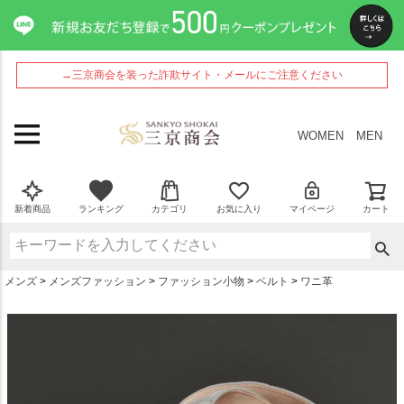
ペー
ジト
ップ
へ
→三京商会を装った詐欺サイト・メールにご注意ください
WOMEN
MEN
新着商品
ランキング
カテゴリ
お気に入り
マイページ
カート
メンズ
メンズファッション
ファッション小物
ベルト
ワニ革