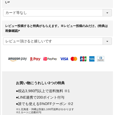
い
(
必
須
)
レビュー投稿すると特典がもらえます。※レビュー投稿のみだけ。(特典は
画像確認)
(
必
須
)
お買い物にうれしい3つの特典
●税込3,980円以上で送料無料 ※1
●LINE連携で200ポイント付与
●誰でも使える5%OFFクーポン ※2
※1.北海道・沖縄は別途1,100円送料がかかります
※2.カートに自動付与