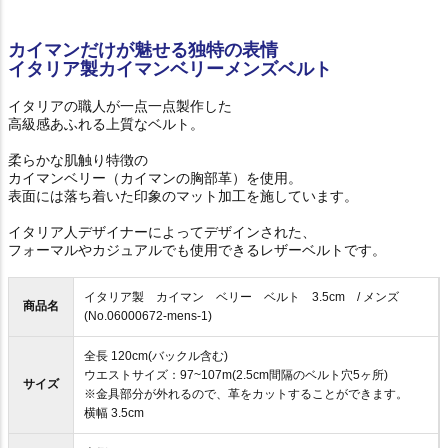
カイマンだけが魅せる独特の表情
イタリア製カイマンベリーメンズベルト
イタリアの職人が一点一点製作した
高級感あふれる上質なベルト。
柔らかな肌触り特徴の
カイマンベリー（カイマンの胸部革）を使用。
表面には落ち着いた印象のマット加工を施しています。
イタリア人デザイナーによってデザインされた、
フォーマルやカジュアルでも使用できるレザーベルトです。
イタリア製 カイマン ベリー ベルト 3.5cm / メンズ
商品名
(No.06000672-mens-1)
全長 120cm(バックル含む)
ウエストサイズ：97~107m(2.5cm間隔のベルト穴5ヶ所)
サイズ
※金具部分が外れるので、革をカットすることができます。
横幅 3.5cm