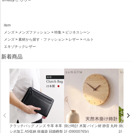
item
メンズ
メンズファッション
特集
ビジネスシーン
メンズ
素材から探す・ファッション
レザー
ベルト
エキゾチックレザー
新着商品
クラッチバッグ メンズ 牛革 本革
掛け時計 木製 パイン材 静音 丸時
掛け時計
シボ加工 A5収納 祝儀袋 冠婚葬祭
計 (09000765r)
計 (0900