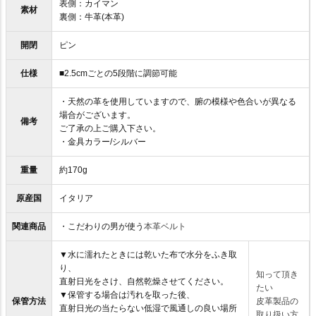
表側：カイマン
素材
裏側：牛革(本革)
開閉
ピン
仕様
■2.5cmごとの5段階に調節可能
・天然の革を使用していますので、腑の模様や色合いが異なる
場合がございます。
備考
ご了承の上ご購入下さい。
・金具カラー/シルバー
重量
約170g
原産国
イタリア
関連商品
・こだわりの男が使う
本革ベルト
▼水に濡れたときには乾いた布で水分をふき取
り、
知って頂き
直射日光をさけ、自然乾燥させてください。
たい
▼保管する場合は汚れを取った後、
保管方法
皮革製品の
直射日光の当たらない低湿で風通しの良い場所
取り扱い方