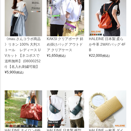
《mau.さんコラボ商品
KAKSI クリアポーチ 斜
HALEINE 日本製 柔ら
》リネン 100% 大判ス
め掛けバッグ アウトド
か牛革 2WAYバッグ 4F
トール レディース U
ア クリアケース
B
Vカット 【ネコポスで
¥
1,650
¥
22,000
(税込)
(税込)
送料無料】 (08000252
r) 【名入れ刺繍可能】
¥
5,900
(税込)
HALEINE ナイロン&栃
HALEINE 日本製 横型
HALEINE 一枚革 ダイ