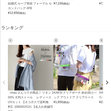
結婚式 ループ革紐 フォーマル セ
¥
7,150
¥
7,150
(税込)
(
カンドバッグ 4FB
¥
12,650
(税込)
ランキング
1
2
3
《mau.さんコラボ商品 》リネン 1
KAKSI クリアポーチ 斜め掛けバ
HALEI
00% 大判ストール レディース
ッグ アウトドア クリアケース
Yバッグ 
UVカット 【ネコポスで送料無
¥
1,650
¥
22,000
(税込)
料】 (08000252r) 【名入れ刺繍可