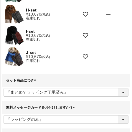
H-set
¥
10,670
—
税込
在庫切れ
I-set
¥
10,670
—
税込
在庫切れ
J-set
¥
10,670
—
税込
在庫切れ
セット商品につき
(
必
須
)
無料メッセージカードをお付けしますか？
(
必
須
)