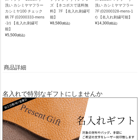
洗い カシミヤマフラー
ズ 【ネコポスで送料無
洗い カシミヤマフラー
カシミヤ100 チェック
料】 7F 【名入れ刺繍可
7F (02000328-mens-1
柄 7F (02000333-mens
能】
r) 【名入れ刺繍可能】
-1r) 【名入れ刺繍可
¥
8,580
¥
14,300
(税込)
(税込)
能】
¥
5,500
(税込)
商品詳細
名入れで特別なギフトにしませんか