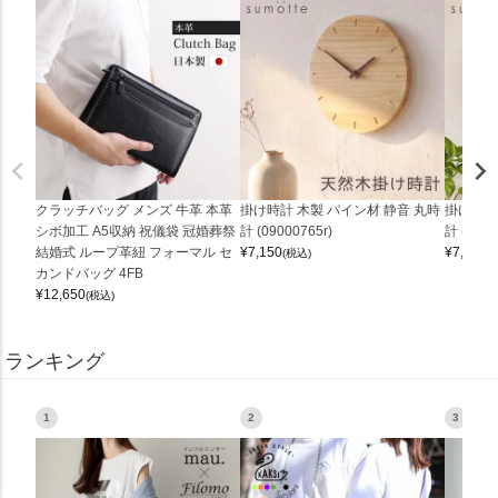
クラッチバッグ メンズ 牛革 本革
掛け時計 木製 パイン材 静音 丸時
掛け時計
シボ加工 A5収納 祝儀袋 冠婚葬祭
計 (09000765r)
計 (0900
結婚式 ループ革紐 フォーマル セ
¥
7,150
¥
7,150
(税込)
(
カンドバッグ 4FB
¥
12,650
(税込)
ランキング
1
2
3