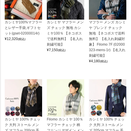
カシミヤ100%マフラー
カシミヤ マフラー メン
マフラー メンズ カシミ
とレザー手袋,ギフトセ
ズ チェック 無地 カシ
ヤ ブレンド チェック
ット(gset-02000014r)
ミヤ100％ 【ネコポス
無地 【ネコポスで送料
¥
12,320
で送料無料】 【名入れ
無料】 【名入れ刺繍対
(税込)
刺繍可能】
象】 Filomo 7F (02000
¥
7,150
323-mens-1r) 【名入れ
(税込)
刺繍可能】
¥
4,180
(税込)
カシミヤ 100% チェッ
Filomo カシミヤ 100％
カシミヤ 100% チェッ
ク 大判 ストール メン
マフラー チェック 柄
ク 大判 ストール メン
ズ マフラー 200cm 手
フリンジ デザイン メン
ズ 205cm マフラー 手