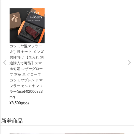
カシミヤ混マフラー
＆手袋 セット メンズ
男性向け 【名入れ 別
途購入で可能】スマ
ホ対応 レザーグロー
ブ 本革 革 グローブ
カシミヤブレンド マ
フラー カシミヤマフ
ラー(gset-02000323
mr)
¥
8,500
(税込)
新着商品