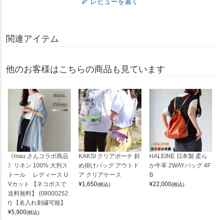
レビューを書く
関連アイテム
他のお客様はこちらの商品も見ています
《mau.さんコラボ商品
KAKSI クリアポーチ 斜
HALEINE 日本製 柔ら
》リネン 100% 大判ス
め掛けバッグ アウトド
か牛革 2WAYバッグ 4F
トール レディース U
ア クリアケース
B
Vカット 【ネコポスで
¥
1,650
¥
22,000
(税込)
(税込)
送料無料】 (08000252
r) 【名入れ刺繍可能】
¥
5,900
(税込)