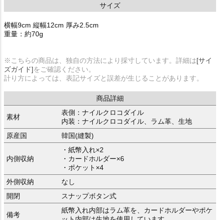
サイズ
横幅9cm 縦幅12cm 厚み2.5cm
重量：約70g
※こちらの商品は、独自の方法により採寸しています。詳細は
[サイ
ズガイド]
をご確認ください。
計り方によっては、表記サイズと誤差が生じることがあります。
商品詳細
表側：ナイルクロコダイル
素材
内装：ナイルクロコダイル、ラム革、生地
原産国
韓国(縫製)
・紙幣入れ×2
内側収納
・カードホルダー×6
・ポケット×4
外側収納
なし
開閉
スナップボタン式
紙幣入れ内部はラム革を、カードホルダーやポケ
備考
ット内部は生地を使用しています。