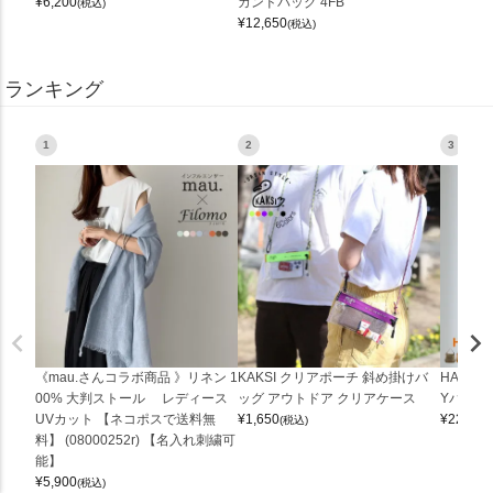
¥
6,200
カンドバッグ 4FB
(税込)
¥
12,650
(税込)
ランキング
1
2
3
《mau.さんコラボ商品 》リネン 1
KAKSI クリアポーチ 斜め掛けバ
HALEI
00% 大判ストール レディース
ッグ アウトドア クリアケース
Yバッグ 
UVカット 【ネコポスで送料無
¥
1,650
¥
22,000
(税込)
料】 (08000252r) 【名入れ刺繍可
能】
¥
5,900
(税込)