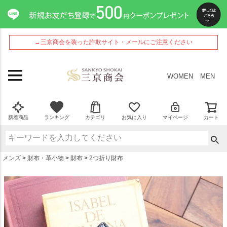
ペー
ジト
ップ
へ
→三京商会を装った詐欺サイト・メールにご注意ください
WOMEN
MEN
新着商品
ランキング
カテゴリ
お気に入り
マイページ
カート
メンズ
財布・革小物
財布
2つ折り財布