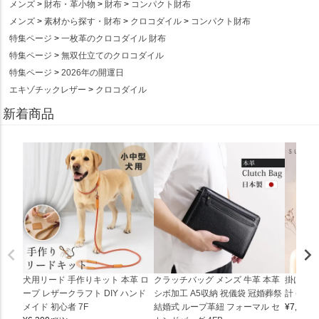
メンズ
財布・革小物
財布
コンパクト財布
メンズ
素材から探す・財布
クロコダイル
コンパクト財布
特集ページ
一枚革のクロコダイル 財布
特集ページ
無双仕立てのクロコダイル
特集ページ
2026年の開運日
エキゾチックレザー
クロコダイル
新着商品
犬用リード 手作りキット 本革 ロ
クラッチバッグ メンズ 牛革 本革
掛け時計
ープ レザークラフト DIY ハンド
シボ加工 A5収納 祝儀袋 冠婚葬祭
計 (0900
メイド 初心者 7F
結婚式 ループ革紐 フォーマル セ
¥
7,150
(