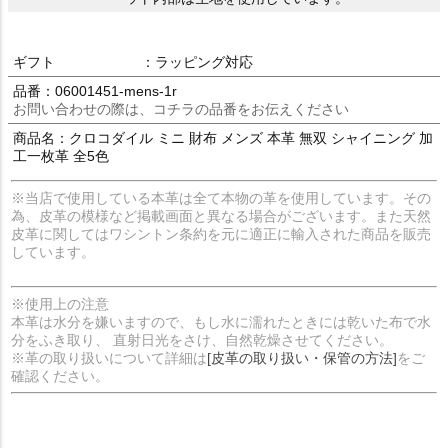
ギフト
：ラッピング対応
品番：06001451-mens-1r
お問い合わせの際は、コチラの品番をお伝えください
商品名：クロコダイル ミニ 財布 メンズ 本革 無双 シャイニング 加
工一枚革 全5色
※当店で使用している本革は全て本物の革を使用しています。その
為、皮革の模様など掲載画面と異なる場合がございます。また天然
皮革に関してはワシントン条約を元に適正に輸入された商品を販売
しています。
※使用上の注意
本革は水分を嫌いますので、もし水に濡れたときには乾いた布で水
分をふき取り、 直射日光をさけ、自然乾燥させてください。
※革の取り扱いについて詳細は
[皮革の取り扱い・保管の方法]
をご
確認ください。