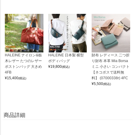
HALEINE ナイロン&栃
HALEINE 日本製 横型
財布 レディース 二つ折
木レザー たつのレザー
ボディバッグ
り財布 本革 Mia Borsa
ボストンバッグ 大きめ
¥
19,800
ミニ 小さい コンパクト
(税込)
4FB
【ネコポスで送料無
¥
15,400
料】 (07000338r) 4FC
(税込)
¥
5,500
(税込)
商品詳細