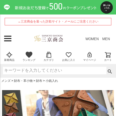
ペー
ジト
ップ
へ
→三京商会を装った詐欺サイト・メールにご注意ください
WOMEN
MEN
新着商品
ランキング
カテゴリ
お気に入り
マイページ
カート
メンズ
財布・革小物
財布
小銭入れ