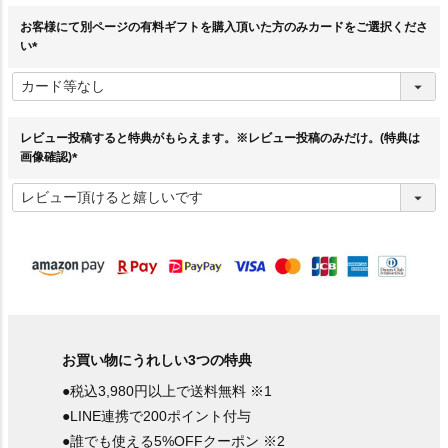
お客様にて別ページの有料ギフトを購入頂いた方のみカードをご選択くださ
い
(
必
須
)
レビュー投稿すると特典がもらえます。※レビュー投稿のみだけ。(特典は
画像確認)
(
必
須
)
お買い物にうれしい3つの特典
●税込3,980円以上で送料無料 ※1
●LINE連携で200ポイント付与
●誰でも使える5%OFFクーポン ※2