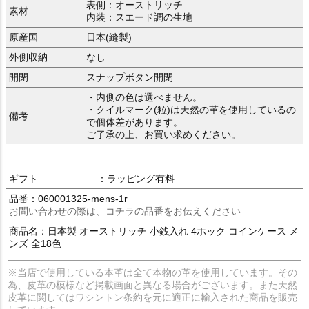
表側：オーストリッチ
素材
内装：スエード調の生地
原産国
日本(縫製)
外側収納
なし
開閉
スナップボタン開閉
・内側の色は選べません。
・クイルマーク(粒)は天然の革を使用しているの
備考
で個体差があります。
ご了承の上、お買い求めください。
ギフト
：ラッピング有料
品番：060001325-mens-1r
お問い合わせの際は、コチラの品番をお伝えください
商品名：日本製 オーストリッチ 小銭入れ 4ホック コインケース メ
ンズ 全18色
※当店で使用している本革は全て本物の革を使用しています。その
為、皮革の模様など掲載画面と異なる場合がございます。また天然
皮革に関してはワシントン条約を元に適正に輸入された商品を販売