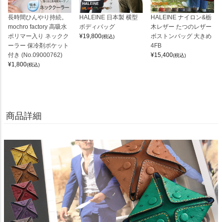
長時間ひんやり持続。
HALEINE 日本製 横型
HALEINE ナイロン&栃
mochro factory 高吸水
ボディバッグ
木レザー たつのレザー
ポリマー入り ネックク
¥
19,800
ボストンバッグ 大きめ
(税込)
ーラー 保冷剤ポケット
4FB
付き (No.09000762)
¥
15,400
(税込)
¥
1,800
(税込)
商品詳細