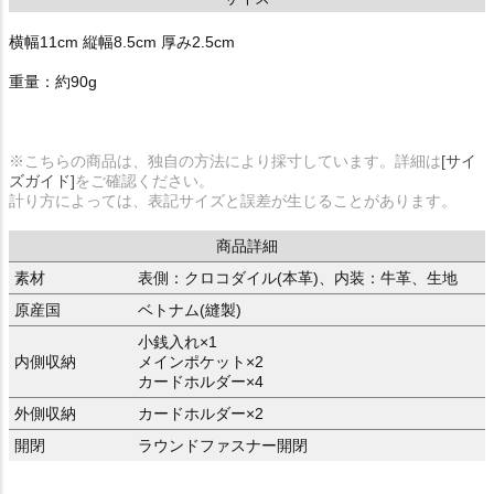
横幅11cm 縦幅8.5cm 厚み2.5cm
重量：約90g
※こちらの商品は、独自の方法により採寸しています。詳細は
[サイ
ズガイド]
をご確認ください。
計り方によっては、表記サイズと誤差が生じることがあります。
商品詳細
素材
表側：クロコダイル(本革)、内装：牛革、生地
原産国
ベトナム(縫製)
小銭入れ×1
内側収納
メインポケット×2
カードホルダー×4
外側収納
カードホルダー×2
開閉
ラウンドファスナー開閉