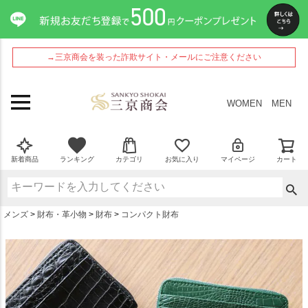
ペー
ジト
ップ
へ
→三京商会を装った詐欺サイト・メールにご注意ください
WOMEN
MEN
新着商品
ランキング
カテゴリ
お気に入り
マイページ
カート
メンズ
財布・革小物
財布
コンパクト財布