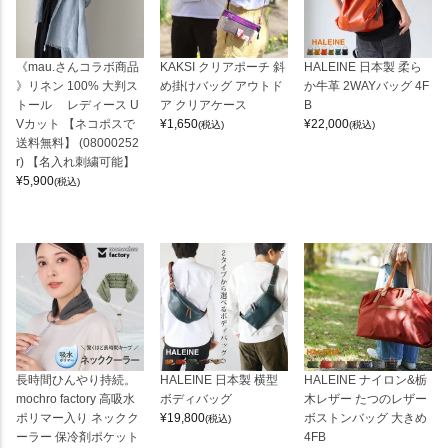
《mau.さんコラボ商品
KAKSI クリアポーチ 斜
HALEINE 日本製 柔ら
》リネン 100% 大判ス
め掛けバッグ アウトド
か牛革 2WAYバッグ 4F
トール レディース U
ア クリアケース
B
Vカット 【ネコポスで
¥
1,650
¥
22,000
(税込)
(税込)
送料無料】 (08000252
r) 【名入れ刺繍可能】
¥
5,900
(税込)
長時間ひんやり持続。
HALEINE 日本製 横型
HALEINE ナイロン&栃
mochro factory 高吸水
ボディバッグ
木レザー たつのレザー
ポリマー入り ネックク
¥
19,800
ボストンバッグ 大きめ
(税込)
ーラー 保冷剤ポケット
4FB