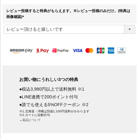
須
)
レビュー投稿すると特典がもらえます。※レビュー投稿のみだけ。(特典は
画像確認)
(
必
須
)
お買い物にうれしい3つの特典
●税込3,980円以上で送料無料 ※1
●LINE連携で200ポイント付与
●誰でも使える5%OFFクーポン ※2
※1.北海道・沖縄は別途1,100円送料がかかります
※2.カートに自動付与
→返品について