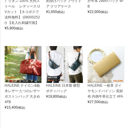
》リネン 100% 大判ス
め掛けバッグ アウトド
か牛革 2WAYバッグ 4F
トール レディース U
ア クリアケース
B
Vカット 【ネコポスで
¥
1,650
¥
22,000
(税込)
(税込)
送料無料】 (08000252
r) 【名入れ刺繍可能】
¥
5,900
(税込)
HALEINE ナイロン&栃
HALEINE 日本製 横型
HALEINE 一枚革 ダイ
木レザー たつのレザー
ボディバッグ
ヤモンドパイソン 長財
ボストンバッグ 大きめ
¥
19,800
布 内側牛革仕立て 4FA
(税込)
4FB
¥
27,500
(税込)
¥
15,400
(税込)