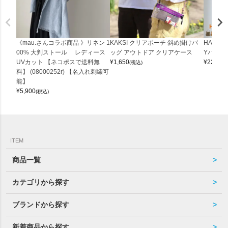
《mau.さんコラボ商品 》リネン 1
KAKSI クリアポーチ 斜め掛けバ
HALEI
00% 大判ストール レディース
ッグ アウトドア クリアケース
Yバッグ 
UVカット 【ネコポスで送料無
¥
1,650
¥
22,000
(税込)
料】 (08000252r) 【名入れ刺繍可
能】
¥
5,900
(税込)
ITEM
商品一覧
カテゴリから探す
ブランドから探す
新着商品から探す