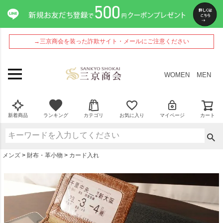
ペー
ジト
ップ
へ
→三京商会を装った詐欺サイト・メールにご注意ください
WOMEN
MEN
新着商品
ランキング
カテゴリ
お気に入り
マイページ
カート
メンズ
財布・革小物
カード入れ