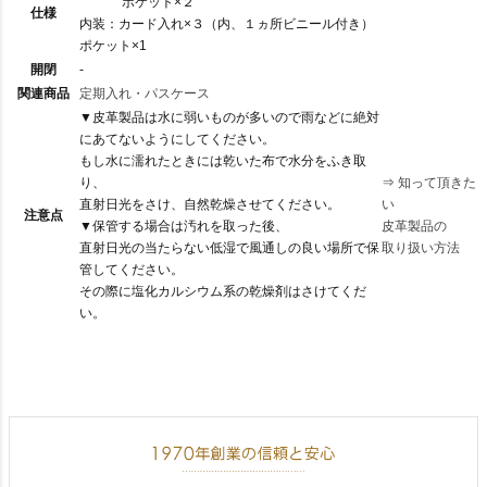
ポケット×２
仕様
内装：カード入れ×３（内、１ヵ所ビニール付き）
ポケット×1
開閉
-
関連商品
定期入れ・パスケース
▼皮革製品は水に弱いものが多いので雨などに絶対
にあてないようにしてください。
もし水に濡れたときには乾いた布で水分をふき取
り、
⇒
知って頂きた
直射日光をさけ、自然乾燥させてください。
い
注意点
▼保管する場合は汚れを取った後、
皮革製品の
直射日光の当たらない低湿で風通しの良い場所で保
取り扱い方法
管してください。
その際に塩化カルシウム系の乾燥剤はさけてくだ
い。