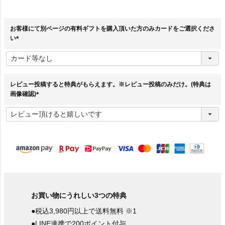
お客様にて別ページの有料ギフトを購入頂いた方のみカードをご選択くださ
い
(
必
須
)
レビュー投稿すると特典がもらえます。※レビュー投稿のみだけ。(特典は
画像確認)
(
必
須
)
お買い物にうれしい3つの特典
●税込3,980円以上で送料無料 ※1
●LINE連携で200ポイント付与