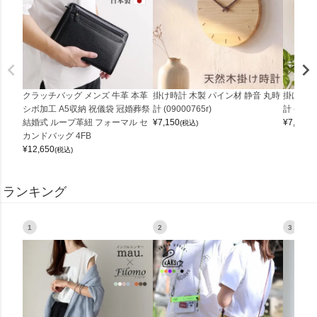
クラッチバッグ メンズ 牛革 本革
掛け時計 木製 パイン材 静音 丸時
掛け時計
シボ加工 A5収納 祝儀袋 冠婚葬祭
計 (09000765r)
計 (0900
結婚式 ループ革紐 フォーマル セ
¥
7,150
¥
7,150
(税込)
(
カンドバッグ 4FB
¥
12,650
(税込)
ランキング
1
2
3