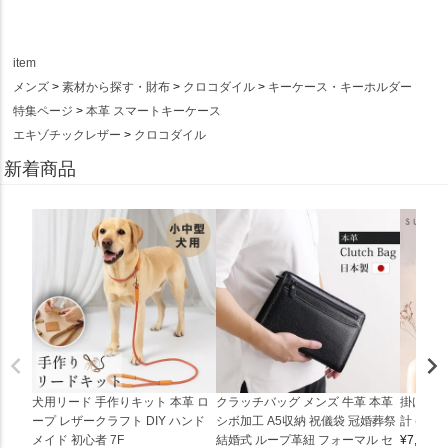
item
メンズ
素材から探す・財布
クロコダイル
キーケース・キーホルダー
特集ページ
本革 スマートキーケース
エキゾチックレザー
クロコダイル
新着商品
犬用リード 手作りキット 本革 ロ
クラッチバッグ メンズ 牛革 本革
掛け時計
ープ レザークラフト DIY ハンド
シボ加工 A5収納 祝儀袋 冠婚葬祭
計 (0900
メイド 初心者 7F
結婚式 ループ革紐 フォーマル セ
¥
7,150
(