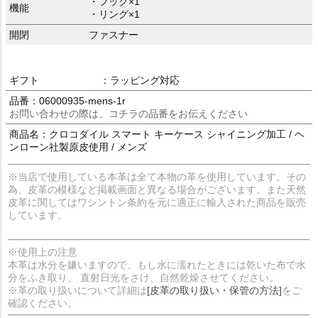
・フック×1
機能
・リング×1
開閉
ファスナー
ギフト
：ラッピング対応
品番：06000935-mens-1r
お問い合わせの際は、コチラの品番をお伝えください
商品名：クロコダイル スマート キーケース シャイニング加工 / ヘ
ンローン社製原皮使用 / メンズ
※当店で使用している本革は全て本物の革を使用しています。その
為、皮革の模様など掲載画面と異なる場合がございます。また天然
皮革に関してはワシントン条約を元に適正に輸入された商品を販売
しています。
※使用上の注意
本革は水分を嫌いますので、もし水に濡れたときには乾いた布で水
分をふき取り、 直射日光をさけ、自然乾燥させてください。
※革の取り扱いについて詳細は
[皮革の取り扱い・保管の方法]
をご
確認ください。