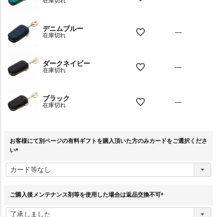
在庫切れ
デニムブルー
—
在庫切れ
ダークネイビー
—
在庫切れ
ブラック
—
在庫切れ
お客様にて別ページの有料ギフトを購入頂いた方のみカードをご選択くださ
い
(
必
須
)
ご購入後メンテナンス剤等を使用した場合は返品交換不可
(
必