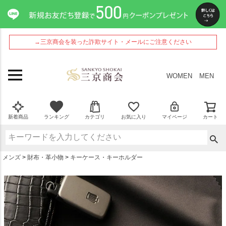
ペー
ジト
ップ
へ
→三京商会を装った詐欺サイト・メールにご注意ください
WOMEN
MEN
新着商品
ランキング
カテゴリ
お気に入り
マイページ
カート
メンズ
財布・革小物
キーケース・キーホルダー