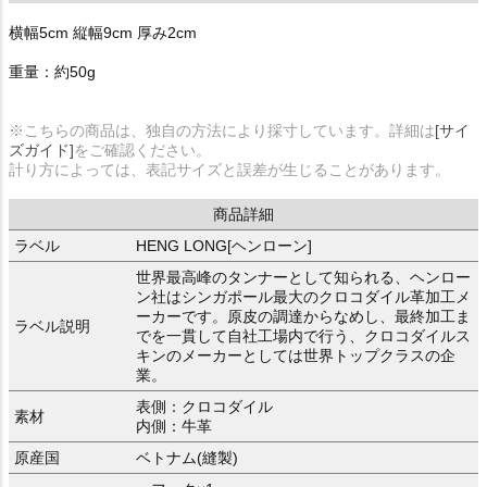
横幅5cm 縦幅9cm 厚み2cm
重量：約50g
※こちらの商品は、独自の方法により採寸しています。詳細は
[サイ
ズガイド]
をご確認ください。
計り方によっては、表記サイズと誤差が生じることがあります。
商品詳細
ラベル
HENG LONG[ヘンローン]
世界最高峰のタンナーとして知られる、ヘンロー
ン社はシンガポール最大のクロコダイル革加工メ
ーカーです。原皮の調達からなめし、最終加工ま
ラベル説明
でを一貫して自社工場内で行う、クロコダイルス
キンのメーカーとしては世界トップクラスの企
業。
表側：クロコダイル
素材
内側：牛革
原産国
ベトナム(縫製)