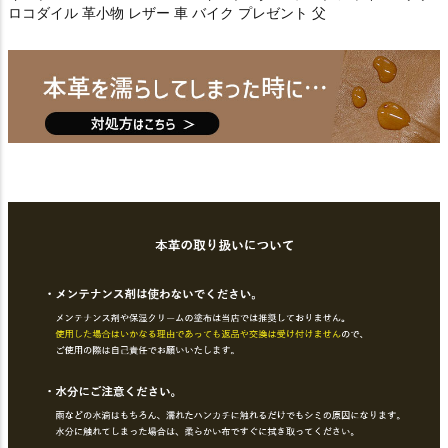
ロコダイル 革小物 レザー 車 バイク プレゼント 父