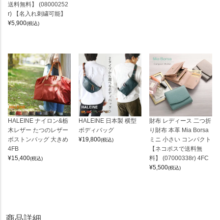
送料無料】 (08000252
r) 【名入れ刺繍可能】
¥
5,900
(税込)
HALEINE ナイロン&栃
HALEINE 日本製 横型
財布 レディース 二つ折
木レザー たつのレザー
ボディバッグ
り財布 本革 Mia Borsa
ボストンバッグ 大きめ
¥
19,800
ミニ 小さい コンパクト
(税込)
4FB
【ネコポスで送料無
¥
15,400
料】 (07000338r) 4FC
(税込)
¥
5,500
(税込)
商品詳細