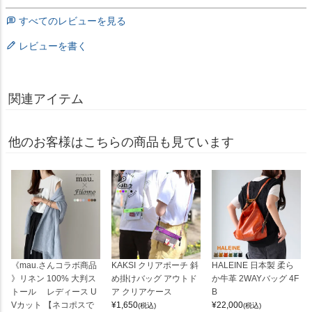
すべてのレビューを見る
レビューを書く
関連アイテム
他のお客様はこちらの商品も見ています
《mau.さんコラボ商品
KAKSI クリアポーチ 斜
HALEINE 日本製 柔ら
》リネン 100% 大判ス
め掛けバッグ アウトド
か牛革 2WAYバッグ 4F
トール レディース U
ア クリアケース
B
Vカット 【ネコポスで
¥
1,650
¥
22,000
(税込)
(税込)