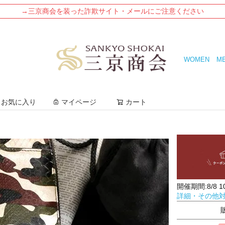
→三京商会を装った詐欺サイト・メールにご注意ください
WOMEN
M
検索
お気に入り
マイページ
カート
開催期間:8/8 10:
詳細・その他