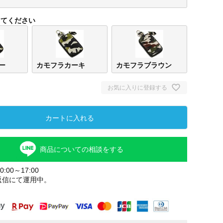
してください
ー
カモフラカーキ
カモフラブラウン
お気に入りに登録する
カートに入れる
カモフラグ
カモフラカ
カモ
レー
ーキ
ラウ
商品についての相談をする
:00～17:00
返信にて運用中。