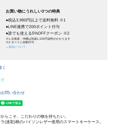
お買い物にうれしい3つの特典
●税込3,980円以上で送料無料 ※1
●LINE連携で200ポイント付与
●誰でも使える5%OFFクーポン ※2
※1.北海道・沖縄は別途1,100円送料がかかります
※2.カートに自動付与
→返品について
書く
いて
のお問い合わせ
だからこそ、こだわりの物を持ちたい。
ラ(迷彩)柄のパイソンレザー使用のスマートキーケース。