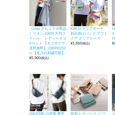
《mau.さんコラボ商品
KAKSI クリアポーチ
H
》リネン 100% 大判ス
斜め掛けバッグ アウト
か
トール レディース U
ドア クリアケース
F
Vカット 【ネコポスで
¥
1,650
¥
(税込)
送料無料】 (08000252
r) 【名入れ刺繍可能】
¥
5,900
(税込)
HALEINE 日本製 横型
財布 レディース 二つ
リ