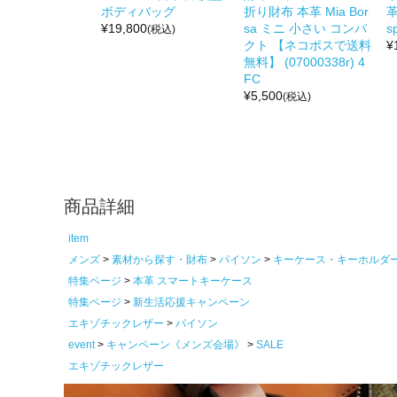
ボディバッグ
折り財布 本革 Mia Bor
革
¥
19,800
sa ミニ 小さい コンパ
s
(税込)
クト 【ネコポスで送料
¥
無料】 (07000338r) 4
FC
¥
5,500
(税込)
商品詳細
item
メンズ
素材から探す・財布
パイソン
キーケース・キーホルダ
特集ページ
本革 スマートキーケース
特集ページ
新生活応援キャンペーン
エキゾチックレザー
パイソン
event
キャンペーン《メンズ会場》
SALE
エキゾチックレザー