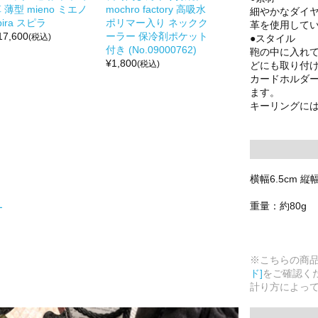
 薄型 mieno ミエノ
mochro factory 高吸水
細やかなダイ
pira スピラ
ポリマー入り ネックク
革を使用して
17,600
ーラー 保冷剤ポケット
(税込)
●スタイル
付き (No.09000762)
鞄の中に入れ
¥
1,800
(税込)
どにも取り付
カードホルダ
ます。
キーリングに
横幅6.5cm 縦
重量：約80g
ー
※こちらの商
ド]
をご確認く
計り方によっ