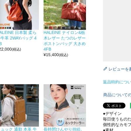
ALEINE 日本製 柔ら
HALEINE ナイロン&栃
牛革 2WAYバッグ 4
木レザー たつのレザー
B
ボストンバッグ 大きめ
22,000
4FB
(税込)
¥
15,400
(税込)
レビューを
返品特約につ
商品について
●デザイン
毎日使うもの
個性的なカモフ
ュック 通勤 本革 牛
長時間ひんやり持続。
●素材