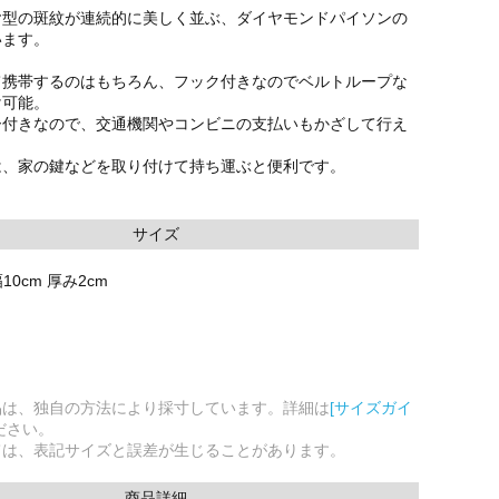
ヤ型の斑紋が連続的に美しく並ぶ、ダイヤモンドパイソンの
います。
て携帯するのはもちろん、フック付きなのでベルトループな
け可能。
ー付きなので、交通機関やコンビニの支払いもかざして行え
は、家の鍵などを取り付けて持ち運ぶと便利です。
サイズ
幅10cm 厚み2cm
品は、独自の方法により採寸しています。詳細は
[サイズガイ
ださい。
ては、表記サイズと誤差が生じることがあります。
商品詳細