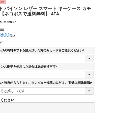
ale
 パイソン レザー スマート キーケース カモ
【ネコポスで送料無料】 4FA
21-mens-1r
200
,800
税込
 ]
ージの有料ギフトを購入頂いた方のみカードをご選択ください
(
必
須
ナンス剤等を使用した場合は返品交換不可
)
(
必
須
ると特典がもらえます。※レビュー投稿のみだけ。(特典は画像確認)
)
(
必
須
てください
)