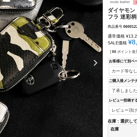
exotic leather
s
ダイヤモンド
フラ 迷彩柄
商品番号
060012
通常価格
¥
13,
¥
8
SALE価格
[
88
ポイント進呈
お客様にて別ペ
ご購入後メンテ
レビュー投稿す
在庫
選択し
在庫