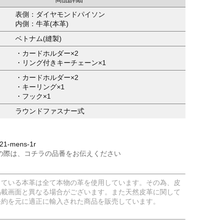
表側：ダイヤモンドパイソン
内側：牛革(本革)
ベトナム(縫製)
・カードホルダー×2
・リング付きキーチェーン×1
・カードホルダー×2
・キーリング×1
・フック×1
ラウンドファスナー式
1-mens-1r
の際は、コチラの品番をお伝えください
している本革は全て本物の革を使用しています。その為、皮
掲載画面と異なる場合がございます。また天然皮革に関して
条約を元に適正に輸入された商品を販売しています。