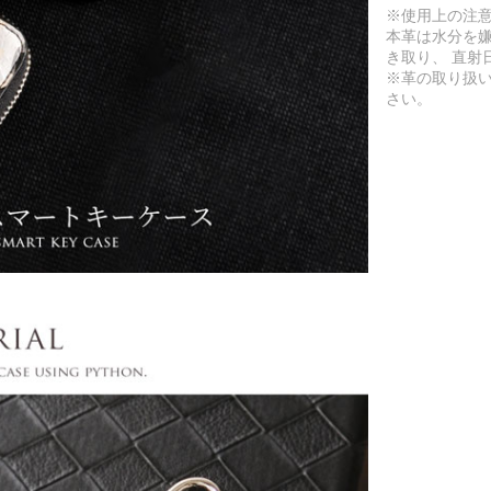
※使用上の注
本革は水分を
き取り、 直射
※革の取り扱
さい。