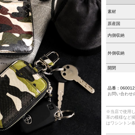
素材
原産国
内側収納
外側収納
開閉
品番：0600122
お問い合わせ
※当店で使用
革の模様など
はワシントン