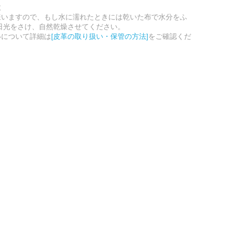
意
嫌いますので、もし水に濡れたときには乾いた布で水分をふ
日光をさけ、自然乾燥させてください。
いについて詳細は
[皮革の取り扱い・保管の方法]
をご確認くだ