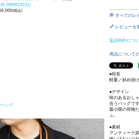
め (06001911r)
66,000
(税込)
すべてのレ
レビューを
返品特約につ
商品について
●特長
軽量／斜め掛
●デザイン
味のあるおし
合うバッグで
ーバッグ
最小限の荷物
ュ。
●素材
アンティーク
使い込むにつ