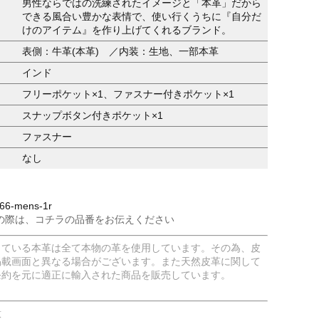
男性ならではの洗練されたイメージと「本革」だから
できる風合い豊かな表情で、使い行くうちに『自分だ
けのアイテム』を作り上げてくれるブランド。
表側：牛革(本革) ／内装：生地、一部本革
インド
フリーポケット×1、ファスナー付きポケット×1
スナップボタン付きポケット×1
ファスナー
なし
6-mens-1r
の際は、コチラの品番をお伝えください
している本革は全て本物の革を使用しています。その為、皮
掲載画面と異なる場合がございます。また天然皮革に関して
条約を元に適正に輸入された商品を販売しています。
意