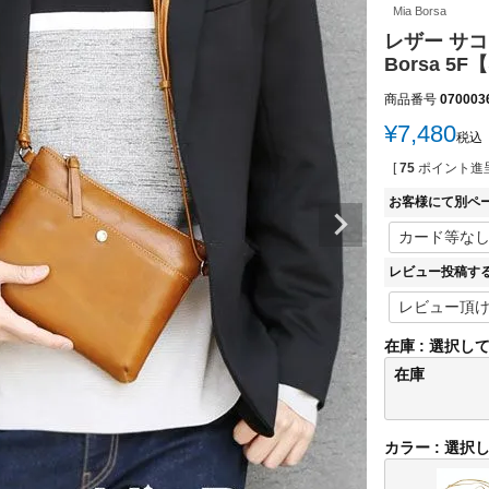
Mia Borsa
レザー サコ
Borsa 
商品番号
070003
¥
7,480
税込
[
75
ポイント進呈
お客様にて別ペ
レビュー投稿す
在庫
選択し
在庫
カラー
選択