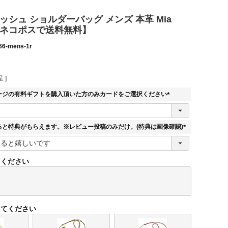
ッシュ ショルダーバッグ メンズ 本革 Mia
5F【ネコポスで送料無料】
66-mens-1r
 ]
ージの有料ギフトを購入頂いた方のみカードをご選択ください
(
必
須
ると特典がもらえます。※レビュー投稿のみだけ。(特典は画像確認)
)
(
必
須
てください
)
してください