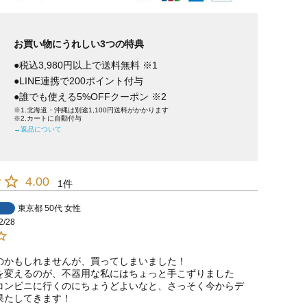
お買い物にうれしい3つの特典
●税込3,980円以上で送料無料 ※1
●LINE連携で200ポイント付与
●誰でも使える5%OFFクーポン ※2
※1.北海道・沖縄は別途1,100円送料がかかります
※2.カートに自動付与
→返品について
4.00
1
東京都
50代
女性
2/28
のかもしれませんが、買ってしまいました！

を変えるのが、不器用な私にはちょっと手こずりました
コンビニに行くのにちょうどよいなと、さっそく今からデ
果たしてきます！