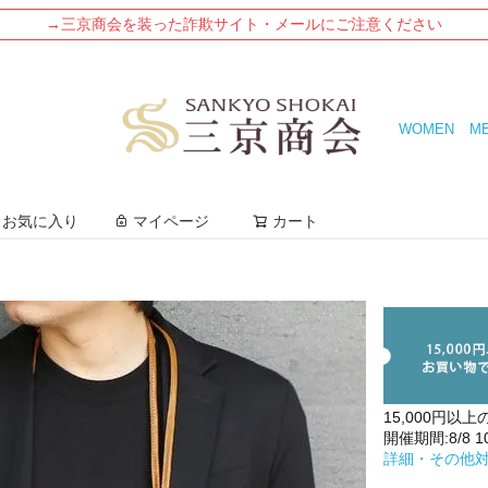
→三京商会を装った詐欺サイト・メールにご注意ください
WOMEN
M
検索
お気に入り
マイページ
カート
15,000円以上
開催期間:8/8 10:
詳細・その他