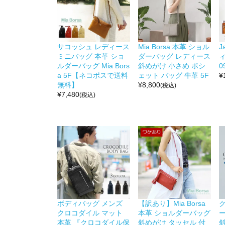
サコッシュ レディース
Mia Borsa 本革 ショル
J
ミニバッグ 本革 ショ
ダーバッグ レディース
ィ
ルダーバッグ Mia Bors
斜めがけ 小さめ ポシ
0
a 5F【ネコポスで送料
ェット バッグ 牛革 5F
¥
無料】
¥
8,800
(税込)
¥
7,480
(税込)
ボディバッグ メンズ
【訳あり】Mia Borsa
クロコダイル マット
本革 ショルダーバッグ
本革 『クロコダイル保
斜めがけ タッセル 付
斜