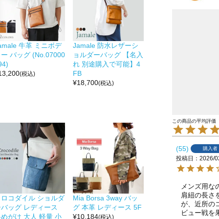
amale 牛革 ミニボデ
Jamale 防水レザーシ
ー バッグ (No.07000
ョルダーバッグ 【名入
94)
れ 別途購入で可能】4
13,200
FB
(税込)
¥
18,700
(税込)
55
購入者
投稿日
2026/0
メンズ用な
肩紐の長さ
クロコダイル ショルダ
Mia Borsa 3way バッ
が、近所の
ーバッグ レディース
グ 本革 レディース 5F
ビュー戦を
めがけ 大人 軽量 小
¥
10,184
(税込)