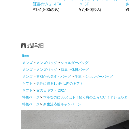
証書付き』 4FA
き 5F
さ
¥
151,800
¥
7,480
¥
(税込)
(税込)
商品詳細
item
メンズ
メンズバッグ
ショルダーバッグ
メンズ
メンズバッグ
特集
休日バッグ
メンズ
素材から探す・バッグ
牛革
ショルダーバッグ
ギフト
男性に贈る1万円以内のギフト
ギフト
父の日ギフト 2027
特集ページ
本革なのに500g以下！軽く肩のこらない！？ショルダ
特集ページ
新生活応援キャンペーン