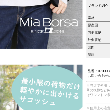
ブランド紹介
素材
原産国
内側収納
外側収納
開閉
底鋲
品番：0700036
お問い合わせ
※当店で使用
革の模様など
はワシントン
※使用上の注