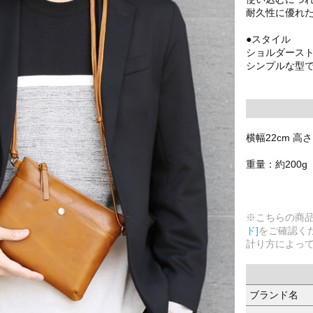
耐久性に優れ
●スタイル
ショルダース
シンプルな型
横幅22cm 高さ
重量：約200g
※こちらの商
ド]
をご確認く
計り方によっ
ブランド名