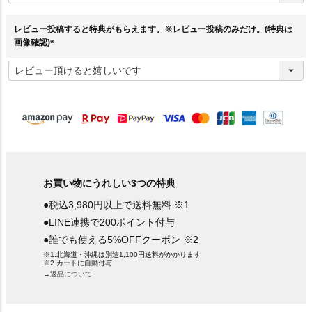
須
)
レビュー投稿すると特典がもらえます。※レビュー投稿のみだけ。(特典は
画像確認)
(
必
須
)
お買い物にうれしい3つの特典
●税込3,980円以上で送料無料 ※1
●LINE連携で200ポイント付与
●誰でも使える5%OFFクーポン ※2
※1.北海道・沖縄は別途1,100円送料がかかります
※2.カートに自動付与
→返品について