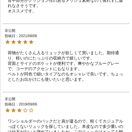
背中部分がクッション性のあるメッシュ素材なので蒸れずに疲
れなさそうです。

オススメです。
非公開
投稿日
2021/08/06
荷物がたくさん入るリュックが欲しくて買いました。期待通
り、軽いのにたっぷりの収納力で嬉しいです。

背面とサイドのポケットが便利です。爽やかなブルーグレー
で、コーデのアクセントにもなります。

ベルトが同色で細いタイプなのもオシャレで良いです。ちょっ
としたお出かけにも使いたいと思います。
非公開
投稿日
2019/09/06
ワンショルダーのバックだと肩が凝るので、軽くてカジュアル
っぽくないリュックを探していました。本皮なので多少重いの
は仕方がないと諦めていましたが、このリュックはとっても軽