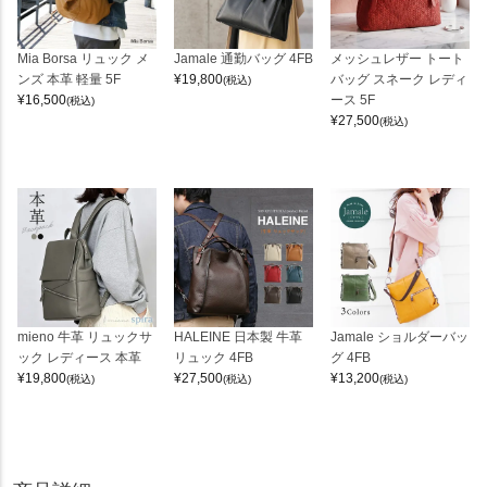
Mia Borsa リュック メ
Jamale 通勤バッグ 4FB
メッシュレザー トート
ンズ 本革 軽量 5F
¥
19,800
バッグ スネーク レディ
(税込)
¥
16,500
ース 5F
(税込)
¥
27,500
(税込)
mieno 牛革 リュックサ
HALEINE 日本製 牛革
Jamale ショルダーバッ
ック レディース 本革
リュック 4FB
グ 4FB
¥
19,800
¥
27,500
¥
13,200
(税込)
(税込)
(税込)