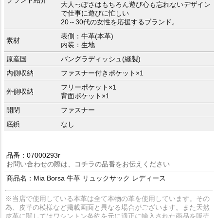
ブランド紹介
大人っぽさはもちろん遊び心も忘れないデザイン
で仕事に遊びに忙しい
20～30代の女性を応援するブランド。
表側：牛革(本革)
素材
内装：生地
原産国
バングラディッシュ(縫製)
内側収納
ファスナー付きポケット×1
フリーポケット×1
外側収納
背面ポケット×1
開閉
ファスナー
底鋲
なし
品番：07000293r
お問い合わせの際は、コチラの品番をお伝えください
商品名：Mia Borsa 牛革 リュックサック レディース
※当店で使用している本革は全て本物の革を使用しています。その
為、皮革の模様など掲載画面と異なる場合がございます。また天然
皮革に関してはワシントン条約を元に適正に輸入された商品を販売