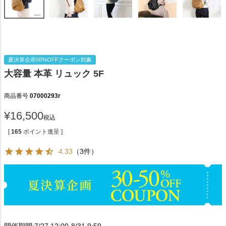
夏決算企画50%OFFクーポン対象
大容量 本革 リュック 5F
商品番号
07000293r
¥
16,500
税込
[
165
ポイント進呈 ]
4.33
（3件）
開催期間:7/27 12:00-8/31 9:59