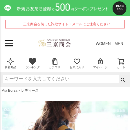
ペー
ジト
ップ
へ
→三京商会を装った詐欺サイト・メールにご注意ください
WOMEN
MEN
新着商品
ランキング
カテゴリ
お気に入り
マイページ
カート
Mia Borsa
レディース