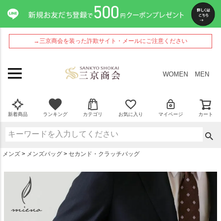
ペー
ジト
ップ
へ
→三京商会を装った詐欺サイト・メールにご注意ください
WOMEN
MEN
新着商品
ランキング
カテゴリ
お気に入り
マイページ
カート
メンズ
メンズバッグ
セカンド・クラッチバッグ