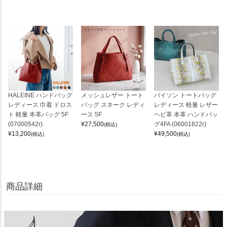
HALEINE ハンドバッグ
メッシュレザー トート
パイソン トートバッグ
レディース 巾着 ドロス
バッグ スネーク レディ
レディース 軽量 レザー
ト 軽量 本革バッグ 5F
ース 5F
ヘビ革 本革 ハンドバッ
(07000542r)
¥
27,500
グ4FA (06001822r)
(税込)
¥
13,200
¥
49,500
(税込)
(税込)
商品詳細