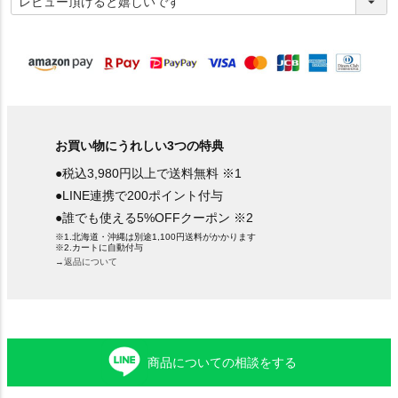
必
須
)
お買い物にうれしい3つの特典
●税込3,980円以上で送料無料 ※1
●LINE連携で200ポイント付与
●誰でも使える5%OFFクーポン ※2
※1.北海道・沖縄は別途1,100円送料がかかります
※2.カートに自動付与
→返品について
商品についての相談をする