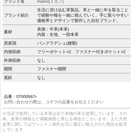
ブランド名
mieno[ミエノ]
生活に溶け込む革製品。革と一緒に年を取ること
ブランド紹介
で経験や糧を一緒に積んでいく。手に取りやすい
価格帯とデザインで製作した自社ブランド。
表側：牛革(本革)
素材
内装：生地、一部本革
原産国
バングラデシュ(縫製)
内側収納
フリーポケット×2、ファスナー付きポケット×2
外側収納
なし
開閉
ファスナー開閉
底鋲
なし
品番：07000567r
お問い合わせの際は、コチラの品番をお伝えください
※当店で使用している本革は全て本物の革を使用しています。その
為、皮革の模様など掲載画面と異なる場合がございます。また天然
皮革に関してはワシントン条約を元に適正に輸入された商品を販売
しています。