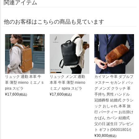
関連アイテム
他のお客様はこちらの商品も見ています
リュック 通勤 本革 牛
リュック メンズ 通勤
カイマン 牛革 ダブルフ
革 薄型 mieno ミエノ s
本革 牛革 薄型 mieno
ァスナー セカンド バッ
pira スピラ
ミエノ spira スピラ
グ メンズ クラッチ 革
¥
17,600
¥
17,600
手持ち 男性 ハンドル
(税込)
(税込)
冠婚葬祭 結婚式 クラシ
ック おしゃれ 本革 旅
行 パーティー お出掛け
かばん カバン 結婚式
父の日 誕生日 プレゼン
ト ギフト(06001801r)
¥
30,800
(税込)