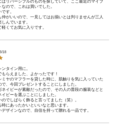
にはリバーシブルのものを探していて、ここ最近のマイブ
トなので、これは買いでした。

です。

も仲がいいので、一見してはお揃いとは判りませんが三人
しんでいます。

て軽くてお気に入りです。
3/18
ンタイン用に。

でもらえました、よかったです！

シミヤのマフラーを貸した時に、肌触りを気に入っていた
ので、今回プレゼントすることにしました。

彩ネイビーが素敵だったので、その人の普段の服装などと
ネイビーを選ぶことにしました。

いのでしばらく飾ると言ってました（笑）。

る時にあったかいといいなと思います。

いデザインなので、自信を持って贈れる一品です。