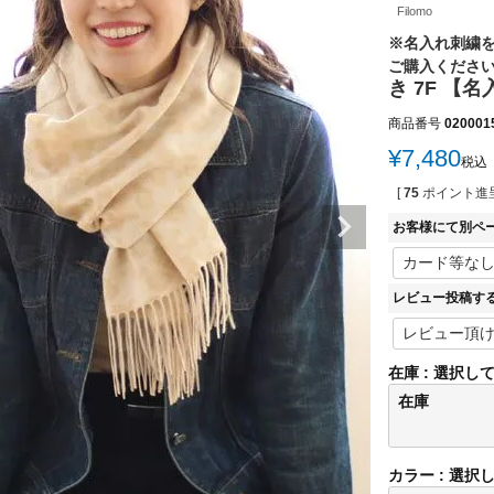
Filomo
※名入れ刺繍
ご購入くださ
き 7F 【
商品番号
020001
¥
7,480
税込
[
75
ポイント進呈
お客様にて別ペ
レビュー投稿す
在庫
選択し
在庫
カラー
選択