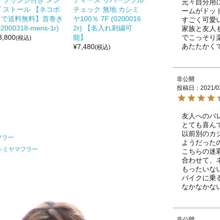
ー フリンジ付き メン
ディース リバーシブル
元々自分用
ズ ストール 【ネコポ
チェック 無地 カシミ
ームがドッ
スで送料無料】首巻き
ヤ100％ 7F (0200016
すごく可愛い
02000318-mens-1r)
2r) 【名入れ刺繍可
家族と友人
でこっそり楽
8,800
能】
(税込)
あたたかく
¥
7,480
(税込)
非公開
投稿日
2021/0
友人へのバレ
とても喜ん
以前別のカ
フラー
ようだった
シミヤマフラー
こちらの迷
合わせて、
もったいな
バイクに乗
なかなかな
非公開