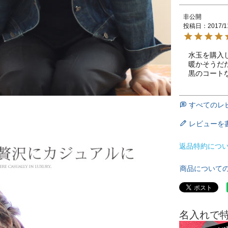
非公開
投稿日
2017/1
水玉を購入し
暖かそうだだ
黒のコート
すべてのレ
レビューを
返品特約につ
商品について
名入れで