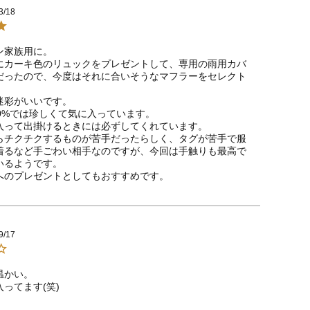
3/18
家族用に。

にカーキ色のリュックをプレゼントして、専用の雨用カバ
だったので、今度はそれに合いそうなマフラーをセレクト
彩がいいです。

0%では珍しくて気に入っています。

入って出掛けるときには必ずしてくれています。

らチクチクするものが苦手だったらしく、タグが苦手で服
着るなど手ごわい相手なのですが、今回は手触りも最高で
るようです。

へのプレゼントとしてもおすすめです。
9/17
かい。

ってます(笑)