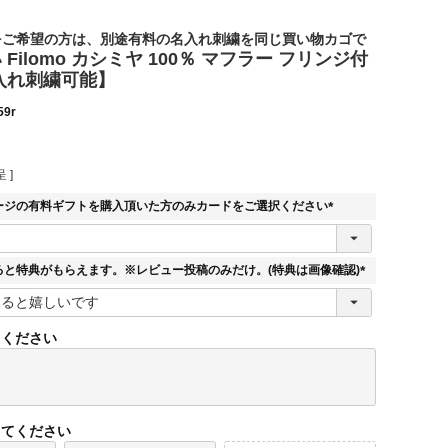
をご希望の方は、別途有料の名入れ刺繍を同じ買い物カゴで
Filomo カシミヤ 100％ マフラー フリンジ付
い
名入れ刺繍可能】
59r
 ]
ージの有料ギフトを購入頂いた方のみカードをご選択ください
(
必
須
ると特典がもらえます。※レビュー投稿のみだけ。(特典は画像確認)
)
(
必
須
てください
)
してください