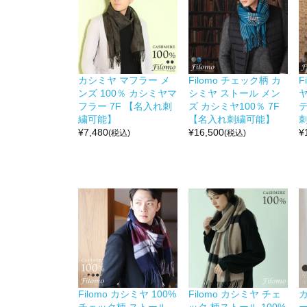
カシミヤ マフラー メ
Filomo チェック柄 カ
F
ンズ 100％ カシミヤマ
シミヤ ストール メン
ヤ
フラー 7F 【名入れ刺
ズ カシミヤ100％ 7F
デ
繍可能】
【名入れ刺繍可能】
¥
7,480
¥
16,500
¥
(税込)
(税込)
Filomo カシミヤ 100%
Filomo カシミヤ チェ
カ