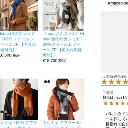
ilomo 阿拉善 カシミ
《mau.さんコラボ》Fil
 100% ストール レ
omo 極やわカシミヤ 1
ィース 7F 【名入れ
00% ストール レディ
刺繍可能】
ース 7F 【名入れ刺繍
16,500
可能】
(税込)
¥
18,700
(税込)
非公開
投稿日
2021/0
バレンタイ
ーを探して
シミヤ 100% マフラ
カシミヤ マフラー レ
目惚れで自