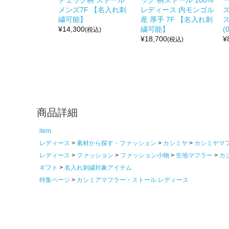
チェック柄 ストール
ック 柄ストール 100%
メンズ7F 【名入れ刺
レディース 内モンゴル
繍可能】
産 厚手 7F 【名入れ刺
¥
14,300
繍可能】
(
(税込)
¥
18,700
¥
(税込)
商品詳細
item
レディース
素材から探す・ファッション
カシミヤ
カシミヤマ
レディース
ファッション
ファッション小物
生地マフラー
カ
ギフト
名入れ刺繍対象アイテム
特集ページ
カシミアマフラー・ストール レディース