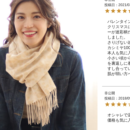
投稿日
2021/0
バレンタイン
クリスマス
ーが迷彩柄
しました。

さりげない迷
カシミヤ10
本人も気に
小さい頃か
を裏返しに
すし合ってい
肌が弱い方
非公開
投稿日
2018/0
オシャレで温
価格も気に入