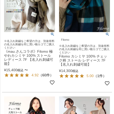
Filomo
※名入れ刺繍をご希望の方は、別途有料
の名入れ刺繍を同じ買い物カゴでご購入
※名入れ刺繍をご希望の方は、別途有料
ください
の名入れ刺繍を同じ買い物カゴでご購入
《mau.さんコラボ》Filomo 極
ください
やわカシミヤ 100% ストール
Filomo カシミヤ 100% チェッ
レディース 7F 【名入れ刺繍可
ク柄 ストール レディース 7F
能】
【名入れ刺繍可能】
¥
15,400
〜
税込
¥
14,300
税込
4.92
（60件）
5.00
（1件）