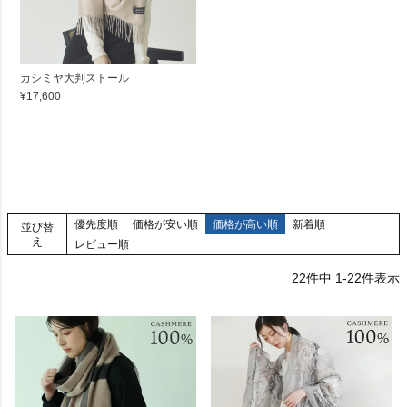
カシミヤ大判ストール
¥17,600
優先度順
価格が安い順
価格が高い順
新着順
並び替
え
レビュー順
22
件中
1
-
22
件表示