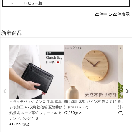
え
レビュー順
22
件中
1
-
22
件表示
新着商品
クラッチバッグ メンズ 牛革 本革
掛け時計 木製 パイン材 静音 丸時
掛け時計
シボ加工 A5収納 祝儀袋 冠婚葬祭
計 (09000765r)
計 (0900
結婚式 ループ革紐 フォーマル セ
¥
7,150
¥
7,150
(税込)
(
カンドバッグ 4FB
¥
12,650
(税込)