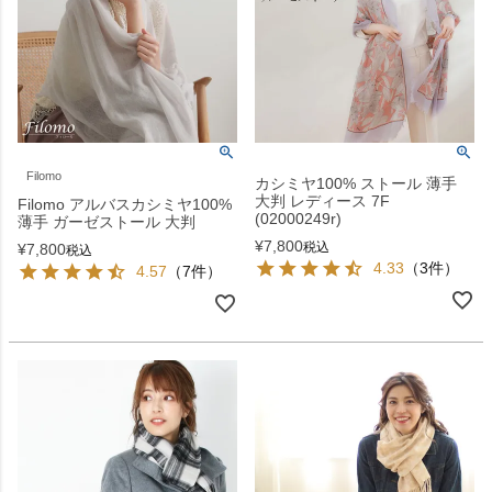
Filomo
カシミヤ100% ストール 薄手
大判 レディース 7F
Filomo アルバスカシミヤ100%
(02000249r)
薄手 ガーゼストール 大判
¥
7,800
税込
¥
7,800
税込
4.33
（3件）
4.57
（7件）