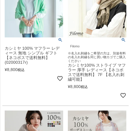
Filomo
カシミヤ 100% マフラー レデ
ィース 無地 シンプル ギフト
※名入れ刺繍をご希望の方は、別途有料
【ネコポスで送料無料】
の名入れ刺繍を同じ買い物カゴでご購入
ください
(02000317r)
カシミヤ100% ストライプ マフ
¥
8,800
ラー 厚手 レディース【ネコポ
税込
スで送料無料】 7F 【名入れ刺
繍可能】
¥
8,800
税込