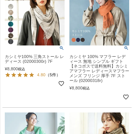
カシミヤ100% 三角ストール レ
カシミヤ 100% マフラー レデ
ディース (02000300r) 7F
ィース 無地 シンプル ギフト
【ネコポスで送料無料】カシミ
¥
8,800
税込
アマフラー レディースマフラー
4.80
（5件）
メンズ フリンジ 厚手 7F スト
ール (02000318r)
¥
8,800
税込