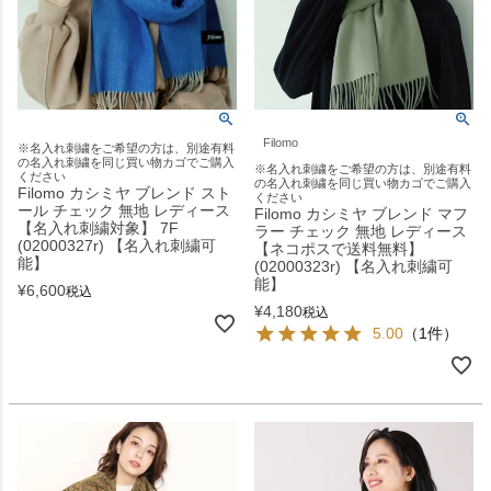
Filomo
※名入れ刺繍をご希望の方は、別途有料
の名入れ刺繍を同じ買い物カゴでご購入
※名入れ刺繍をご希望の方は、別途有料
ください
の名入れ刺繍を同じ買い物カゴでご購入
Filomo カシミヤ ブレンド スト
ください
ール チェック 無地 レディース
Filomo カシミヤ ブレンド マフ
【名入れ刺繍対象】 7F
ラー チェック 無地 レディース
(02000327r) 【名入れ刺繍可
【ネコポスで送料無料】
能】
(02000323r) 【名入れ刺繍可
能】
¥
6,600
税込
¥
4,180
税込
5.00
（1件）