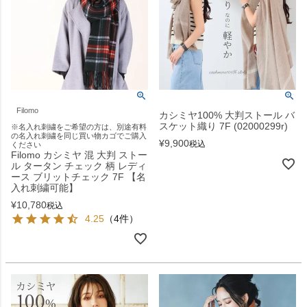
Filomo
カシミヤ100% 大判ストール バ
スケット織り 7F (02000299r)
※名入れ刺繍をご希望の方は、別途有料
の名入れ刺繍を同じ買い物カゴでご購入
¥
9,900
税込
ください
Filomo カシミヤ 混 大判 ストー
ル タータン チェック 柄 レディ
ース ブリットチェック 7F 【名
入れ刺繍可能】
¥
10,780
税込
4.25
（4件）