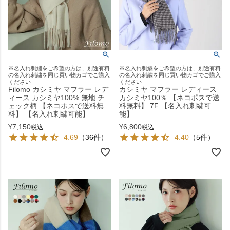
※名入れ刺繍をご希望の方は、別途有料
※名入れ刺繍をご希望の方は、別途有料
の名入れ刺繍を同じ買い物カゴでご購入
の名入れ刺繍を同じ買い物カゴでご購入
ください
ください
Filomo カシミヤ マフラー レデ
カシミヤ マフラー レディース
ィース カシミヤ100% 無地 チ
カシミヤ100％ 【ネコポスで送
ェック柄 【ネコポスで送料無
料無料】 7F 【名入れ刺繍可
料】 【名入れ刺繍可能】
能】
¥
7,150
¥
6,800
税込
税込
4.69
（36件）
4.40
（5件）