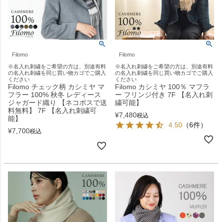
Filomo
Filomo
※名入れ刺繍をご希望の方は、別途有料
※名入れ刺繍をご希望の方は、別途有料
の名入れ刺繍を同じ買い物カゴでご購入
の名入れ刺繍を同じ買い物カゴでご購入
ください
ください
Filomo チェック柄 カシミヤ マ
Filomo カシミヤ 100％ マフラ
フラー 100% 秋冬 レディース
ー フリンジ付き 7F 【名入れ刺
ジャガード織り 【ネコポスで送
繍可能】
料無料】 7F 【名入れ刺繍可
¥
7,480
税込
能】
4.50
（6件）
¥
7,700
税込