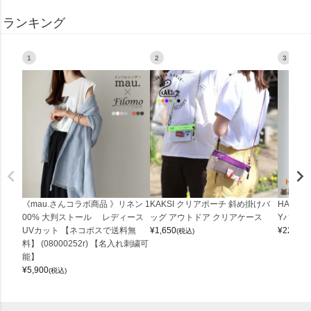
ランキング
1
2
3
《mau.さんコラボ商品 》リネン 1
KAKSI クリアポーチ 斜め掛けバ
HALEI
00% 大判ストール レディース
ッグ アウトドア クリアケース
Yバッグ 
UVカット 【ネコポスで送料無
¥
1,650
¥
22,000
(税込)
料】 (08000252r) 【名入れ刺繍可
能】
¥
5,900
(税込)