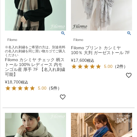
Filomo
Filomo
※名入れ刺繍をご希望の方は、別途有料
Filomo プリント カシミヤ
の名入れ刺繍を同じ買い物カゴでご購入
100％ 大判 ガーゼストール 7F
ください
Filomo カシミヤ チェック 柄ス
¥
17,600
税込
トール 100% レディース 内モ
5.00
（2件）
ンゴル産 厚手 7F 【名入れ刺繍
可能】
¥
18,700
税込
5.00
（5件）