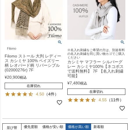
Filomo
※名入れ刺繍をご希望の方は、別途有料
の名入れ刺繍を同じ買い物カゴでご購入
Filomo ストール 大判 レディー
ください
ス カシミヤ 100% ペイズリー
カシミヤ マフラー シルバーグ
柄 レオパード柄 リバーシブル
レー カシミヤ100%【ネコポス
(02000276r) 7F
で送料無料】 7F 【名入れ刺繍
可能】
¥
20,900
税込
¥
7,480
税込
在庫切れ
在庫切れ
4.50
（4件）
4.55
（11件）
優先度順
価格が安い順
価格が高い順
新着順
並び替