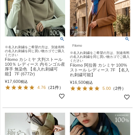
Filomo
※名入れ刺繍をご希望の方は、別途有料
の名入れ刺繍を同じ買い物カゴでご購入
※名入れ刺繍をご希望の方は、別途有料
ください
の名入れ刺繍を同じ買い物カゴでご購入
Filomo カシミヤ 大判ストール
ください
100％ レディース 内モンゴル産
Filomo 阿拉善 カシミヤ 100%
厚手 無染色 【名入れ刺繍可
ストール レディース 7F 【名入
能】 7F (6772r)
れ刺繍可能】
¥
17,600
税込
¥
16,500
税込
4.76
（21件）
5.00
（2件）