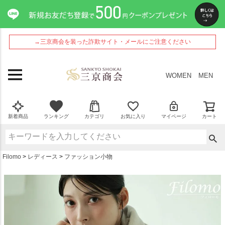
ペー
ジト
ップ
へ
→三京商会を装った詐欺サイト・メールにご注意ください
WOMEN
MEN
新着商品
ランキング
カテゴリ
お気に入り
マイページ
カート
Filomo
レディース
ファッション小物