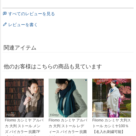
すべてのレビューを見る
レビューを書く
関連アイテム
他のお客様はこちらの商品も見ています
Filomo カシミヤ アルパ
Filomo カシミヤ アルパ
Filomo カシミヤ 大判ス
カ 大判 ストール メン
カ 大判 ストール レデ
トール カシミヤ100％
ズ バイカラー 抗菌7F
ィース バイカラー 抗菌
【名入れ刺繍可能】