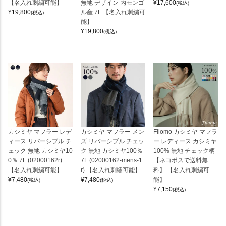
【名入れ刺繍可能】
無地 デザイン 内モンゴ
¥
17,600
(税込)
¥
19,800
ル産 7F 【名入れ刺繍可
(税込)
能】
¥
19,800
(税込)
カシミヤ マフラー レデ
カシミヤ マフラー メン
Filomo カシミヤ マフラ
ィース リバーシブル チ
ズ リバーシブル チェッ
ー レディース カシミヤ
ェック 無地 カシミヤ10
ク 無地 カシミヤ100％
100% 無地 チェック柄
0％ 7F (02000162r)
7F (02000162-mens-1
【ネコポスで送料無
【名入れ刺繍可能】
r) 【名入れ刺繍可能】
料】 【名入れ刺繍可
¥
7,480
¥
7,480
能】
(税込)
(税込)
¥
7,150
(税込)