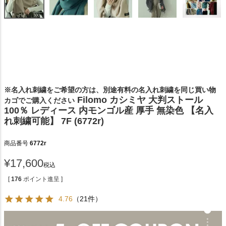
※名入れ刺繍をご希望の方は、別途有料の名入れ刺繍を同じ買い物
Filomo カシミヤ 大判ストール
カゴでご購入ください
100％ レディース 内モンゴル産 厚手 無染色 【名入
れ刺繍可能】 7F (6772r)
商品番号
6772r
¥
17,600
税込
[
176
ポイント進呈 ]
4.76
（21件）