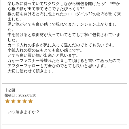
楽しみに待っていてワクワクしながら梱包を開けたら^ - ^中か
ら桐の箱が出て来てそこでまたびっくり??

桐の箱を開けると布に包まれたクロコダイル??の財布が出て来
ました。

黒い艶がとても良い感じで現れてまたテンション上がりまし
た。

中を開けると緩衝材が入っていてとても丁寧に包装されていま
した。

カード入れの多さが気に入って選んだのでとても良いです。

小銭入れの所の皮もとても良い感じです。

とても良い買い物が出来たと思います。

万が一ファスナー等壊れたら直して頂けると書いてあったので
アフターフォローも万全なのでとても良いと思います。

大切に使わせて頂きます。
非公開
投稿日
2022/03/10
いつ届きますか？　　　　　　　　　　　　　　　　　