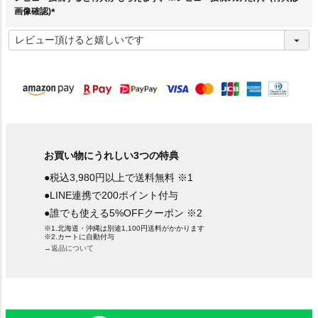
画像確認)
(
必
須
)
お買い物にうれしい3つの特典
●税込3,980円以上で送料無料 ※1
●LINE連携で200ポイント付与
●誰でも使える5%OFFクーポン ※2
※1.北海道・沖縄は別途1,100円送料がかかります
※2.カートに自動付与
→返品について