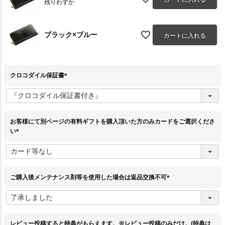
残りわずか
ブラック×ブルー
カートに入れる
クロコダイル保証書
(
必
須
)
お客様にて別ページの有料ギフトを購入頂いた方のみカードをご選択くださ
い
(
必
須
)
ご購入後メンテナンス剤等を使用した場合は返品交換不可
(
必
須
)
レビュー投稿すると特典がもらえます。※レビュー投稿のみだけ。(特典は