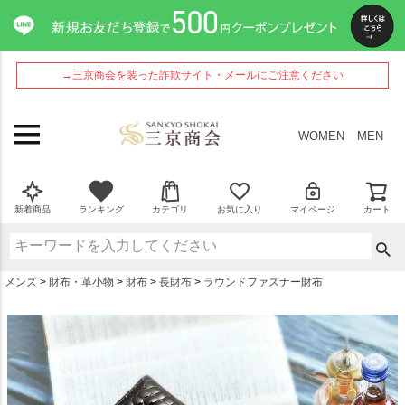
ペー
ジト
ップ
へ
→三京商会を装った詐欺サイト・メールにご注意ください
WOMEN
MEN
新着商品
ランキング
カテゴリ
お気に入り
マイページ
カート
メンズ
財布・革小物
財布
長財布
ラウンドファスナー財布