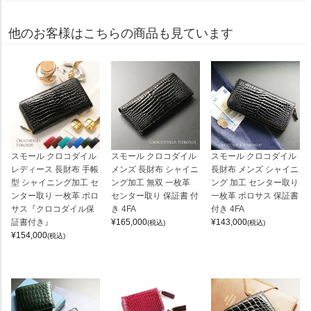
他のお客様はこちらの商品も見ています
スモール クロコダイル
スモール クロコダイル
スモール クロコダイル
レディース 長財布 手帳
メンズ 長財布 シャイニ
長財布 メンズ シャイニ
型 シャイニング加工 セ
ング加工 無双 一枚革
ング 加工 センター取り
ンター取り 一枚革 ポロ
センター取り 保証書 付
一枚革 ポロサス 保証書
サス『クロコダイル保
き 4FA
付き 4FA
証書付き』
¥
165,000
¥
143,000
(税込)
(税込)
¥
154,000
(税込)