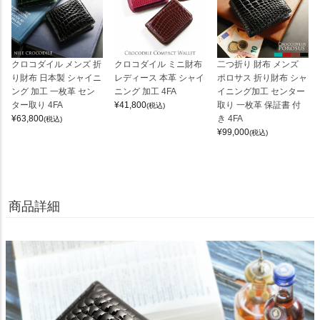
クロコダイル メンズ 折
クロコダイル ミニ財布
二つ折り 財布 メンズ
り財布 日本製 シャイニ
レディース 本革 シャイ
ポロサス 折り財布 シャ
ング 加工 一枚革 セン
ニング 加工 4FA
イニング加工 センター
ター取り 4FA
¥
41,800
取り 一枚革 保証書 付
(税込)
¥
63,800
き 4FA
(税込)
¥
99,000
(税込)
商品詳細