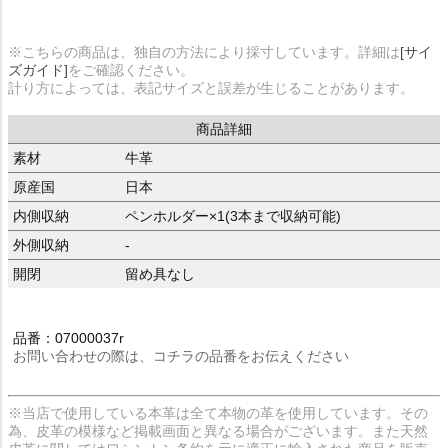
※こちらの商品は、独自の方法により採寸しています。詳細は
[サイ
ズガイド]
をご確認ください。
計り方によっては、表記サイズと誤差が生じることがあります。
商品詳細
素材
牛革
原産国
日本
内側収納
ペンホルダー×1(3本まで収納可能)
外側収納
-
開閉
留め具なし
品番：07000037r
お問い合わせの際は、コチラの品番をお伝えください
※当店で使用している本革は全て本物の革を使用しています。その
為、皮革の模様など掲載画面と異なる場合がございます。また天然