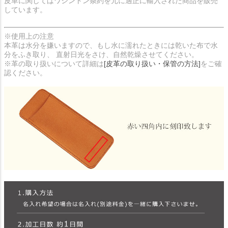
皮革に関してはワシントン条約を元に適正に輸入された商品を販売
しています。
※使用上の注意
本革は水分を嫌いますので、もし水に濡れたときには乾いた布で水
分をふき取り、 直射日光をさけ、自然乾燥させてください。
※革の取り扱いについて詳細は
[皮革の取り扱い・保管の方法]
をご確
認ください。