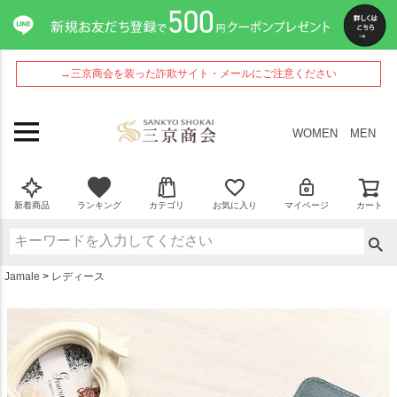
ペー
ジト
ップ
へ
→三京商会を装った詐欺サイト・メールにご注意ください
WOMEN
MEN
新着商品
ランキング
カテゴリ
お気に入り
マイページ
カート
Jamale
レディース