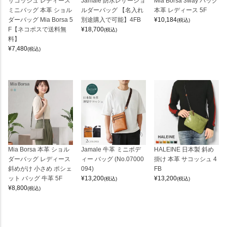
サコッシュ レディース
Jamale 防水レザーショ
Mia Borsa 3way バッグ
ミニバッグ 本革 ショル
ルダーバッグ 【名入れ
本革 レディース 5F
ダーバッグ Mia Borsa 5
別途購入で可能】4FB
¥
10,184
(税込)
F【ネコポスで送料無
¥
18,700
(税込)
料】
¥
7,480
(税込)
Mia Borsa 本革 ショル
Jamale 牛革 ミニボデ
HALEINE 日本製 斜め
ダーバッグ レディース
ィー バッグ (No.07000
掛け 本革 サコッシュ 4
斜めがけ 小さめ ポシェ
094)
FB
ット バッグ 牛革 5F
¥
13,200
¥
13,200
(税込)
(税込)
¥
8,800
(税込)