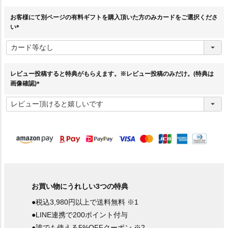
お客様にて別ページの有料ギフトを購入頂いた方のみカードをご選択くださ
い
(
必
須
)
レビュー投稿すると特典がもらえます。※レビュー投稿のみだけ。(特典は
画像確認)
(
必
須
)
お買い物にうれしい3つの特典
●税込3,980円以上で送料無料 ※1
●LINE連携で200ポイント付与
●誰でも使える5%OFFクーポン ※2