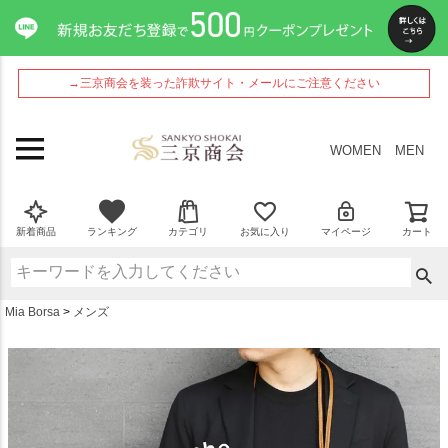
ペー
ジト
ップ
へ
→三京商会を装った詐欺サイト・メールにご注意ください
WOMEN
MEN
新着商品
ランキング
カテゴリ
お気に入り
マイページ
カート
Mia Borsa
メンズ