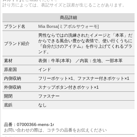
計り方によっては、表記サイズと誤差が生じることがあります。
商品詳細
ブランド名
Mia Borsa[ミアボルサウォーモ]
男性ならではの洗練されたイメージと「本革」だ
からできる風合い豊かな表情で、使い行くうちに
ブランド紹介
『自分だけのアイテム』を作り上げてくれるブラ
ンド。
素材
表側：牛革(本革) ／内装：生地、一部本革
原産国
インド
内側収納
フリーポケット×1、ファスナー付きポケット×1
外側収納
スナップボタン付きポケット×1
開閉
ファスナー
底鋲
なし
品番：07000366-mens-1r
お問い合わせの際は、コチラの品番をお伝えください