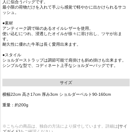
人に似合うバッグです。
最小限の荷物だけを入れて手ぶら感覚で軽やかに出かけられるサコ
ッシュ。
●素材
アンティーク調で味のあるオイルレザーを使用。
使い込むにつれ、浸透したオイルが徐々に溶け出し、ツヤが出ま
す。
耐久性に優れた牛革は長く愛用出来ます。
●スタイル
ショルダーストラップは調節可能で肩掛けも斜め掛けも出来ます。
シンプルな型で、コディネート上手なショルダーバッグです。
サイズ
横幅22cm 高さ17cm 厚み3cm ショルダーベルト90-160cm
重量：約200g
※こちらの商品は、独自の方法により採寸しています。詳細は
[サイ
ズガイド]
をご確認ください。