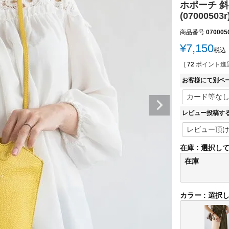
ホポーチ 斜
(07000503r
商品番号
070005
¥
7,150
税込
[
72
ポイント進呈
お客様にて別ペ
レビュー投稿す
在庫
選択し
在庫
カラー
選択