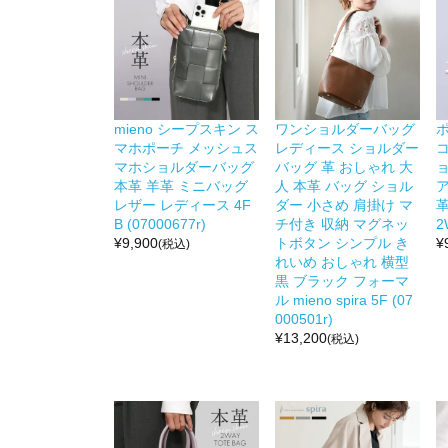
mieno シープスキン ス
ワンショルダーバッグ
マホポーチ メッシュス
レディース ショルダー
マホショルダーバッグ
バッグ 革 おしゃれ 大
本革 羊革 ミニバッグ
人 本革 バッグ ショル
レザー レディース 4F
ダー 小さめ 肩掛け マ
B (07000677r)
チ付き 収納 マグネッ
2
¥
9,900
トボタン シンプル き
¥
(税込)
れいめ おしゃれ 横型
黒 ブラック フォーマ
ル mieno spira 5F (07
000501r)
¥
13,200
(税込)