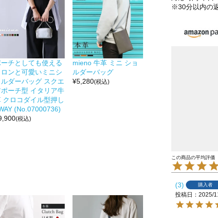
※30分以内の
ポーチとしても使える
mieno 牛革 ミニ ショ
コロンと可愛いミニシ
ルダーバッグ
ョルダーバッグ スクエ
¥
5,280
(税込)
アポーチ型 イタリア牛
革 クロコダイル型押し
WAY (No.07000736)
9,900
(税込)
3
購入者
投稿日
2025/1