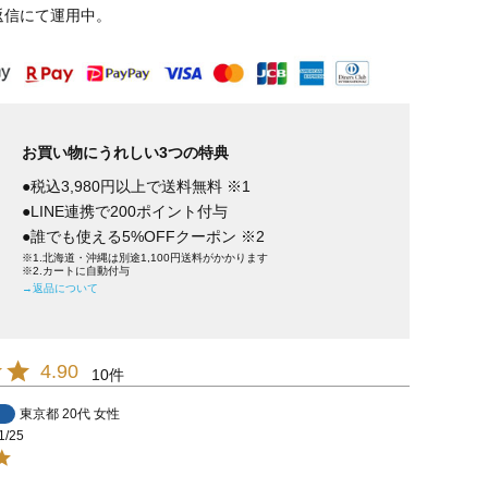
返信にて運用中。
お買い物にうれしい3つの特典
●税込3,980円以上で送料無料 ※1
●LINE連携で200ポイント付与
●誰でも使える5%OFFクーポン ※2
※1.北海道・沖縄は別途1,100円送料がかかります
※2.カートに自動付与
→返品について
4.90
10
東京都
20代
女性
1/25