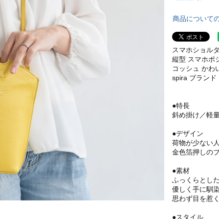
商品について
スマホショルダ
縦型 スマホポシ
コッシュ かわいい
spira ブランド
●特長
斜め掛け／軽
●デザイン
荷物が少ない
金色箔押しの
●素材
ふっくらとし
優しく手に馴
思わず目を惹
●スタイル