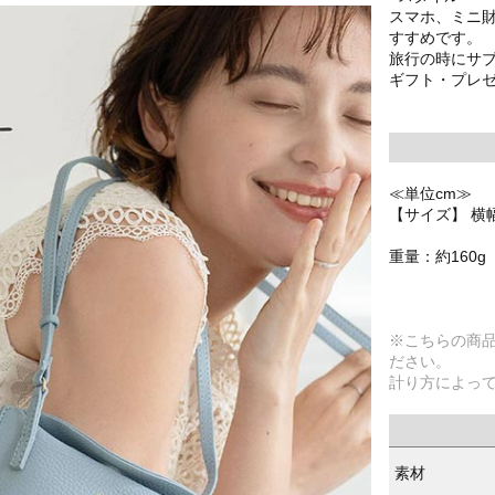
スマホ、ミニ
すすめです。
旅行の時にサ
ギフト・プレ
≪単位cm≫
【サイズ】 横幅
重量：約160g
※こちらの商
ださい。
計り方によっ
素材