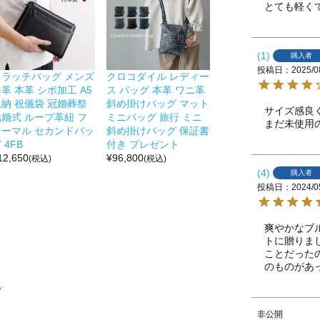
とても軽く
1
購入者
投稿日
2025/0
クラッチバッグ メンズ
クロコダイル レディー
革 本革 シボ加工 A5
ス バッグ 本革 ワニ革
収納 祝儀袋 冠婚葬祭
斜め掛けバッグ マット
サイズ感良
結婚式 ループ革紐 フ
ミニバッグ 旅行 ミニ
まだ未使用
ォーマル セカンドバッ
斜め掛けバッグ 保証書
 4FB
付き プレゼント
12,650
¥
96,800
(税込)
(税込)
4
購入者
投稿日
2024/0
爽やかなブ
トに贈りま
ことだった
のものがあ
グ
非公開