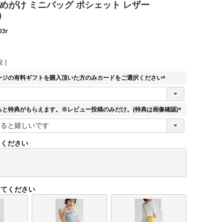
めがけ ミニバッグ ポシェット レザー
)
03r
 ]
ージの有料ギフトを購入頂いた方のみカードをご選択ください
(
必
須
ると特典がもらえます。※レビュー投稿のみだけ。(特典は画像確認)
)
(
必
須
てください
)
してください