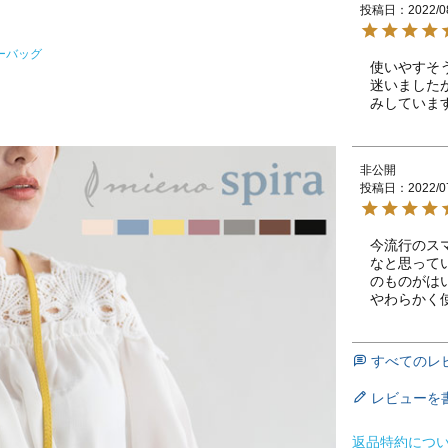
投稿日
2022/0
ーバッグ
使いやすそ
迷いました
みしていま
非公開
投稿日
2022/0
今流行のス
なと思って
のものがは
やわらかく
すべてのレ
レビューを
返品特約につ