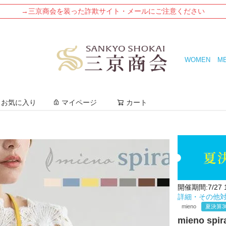
→三京商会を装った詐欺サイト・メールにご注意ください
WOMEN
M
検索
お気に入り
マイページ
カート
開催期間:7/27 12
詳細・その他
mieno
夏決算3
mieno s