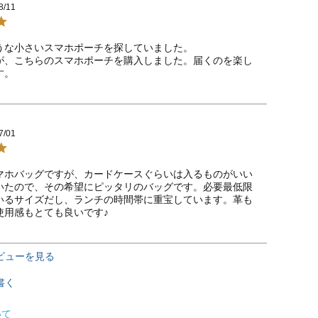
8/11
うな小さいスマホポーチを探していました。

が、こちらのスマホポーチを購入しました。届くのを楽し
す。
7/01
マホバッグですが、カードケースぐらいは入るものがいい
いたので、その希望にピッタリのバッグです。必要最低限
いるサイズだし、ランチの時間帯に重宝しています。革も
使用感もとても良いです♪
ビューを見る
書く
いて