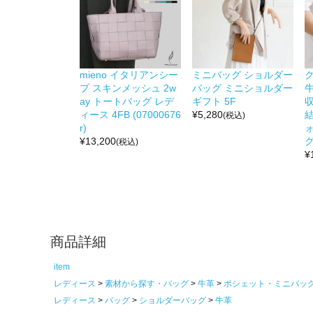
mieno イタリアンシー
ミニバッグ ショルダー
プ スキンメッシュ 2w
バッグ ミニショルダー
牛
ay トートバッグ レデ
ギフト 5F
ィース 4FB (07000676
¥
5,280
(税込)
r)
¥
13,200
グ
(税込)
¥
商品詳細
item
レディース
素材から探す・バッグ
牛革
ポシェット・ミニバッ
レディース
バッグ
ショルダーバッグ
牛革