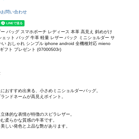
のお問い合わせ
ー バッグ スマホポーチ レディース 本革 高見え 斜めがけ
ェット バッグ 牛革 軽量 レザー バック ミニショルダー サ
 おしゃれ シンプル iphone android 全機種対応 mieno
 ギフト プレゼント (07000503r)
量
人におすすめ出来る、小さめミニショルダーバッグ。
ブランドネームが高見えポイント。
た立体的な表情が特徴のスピラレザー。
染む柔らかな質感の牛革です。
く美しい発色と上品な艶があります。