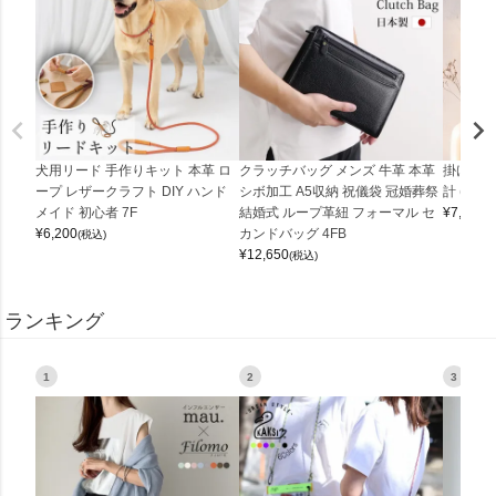
犬用リード 手作りキット 本革 ロ
クラッチバッグ メンズ 牛革 本革
掛け時計
ープ レザークラフト DIY ハンド
シボ加工 A5収納 祝儀袋 冠婚葬祭
計 (0900
メイド 初心者 7F
結婚式 ループ革紐 フォーマル セ
¥
7,150
(
¥
6,200
カンドバッグ 4FB
(税込)
¥
12,650
(税込)
ランキング
1
2
3