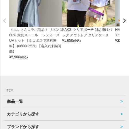
《mau.さんコラボ商品 》リネン 1
KAKSI クリアポーチ 斜め掛けバ
HALEI
00% 大判ストール レディース
ッグ アウトドア クリアケース
Yバッグ 
UVカット 【ネコポスで送料無
¥
1,650
¥
22,000
(税込)
料】 (08000252r) 【名入れ刺繍可
能】
¥
5,900
(税込)
ITEM
商品一覧
カテゴリから探す
ブランドから探す