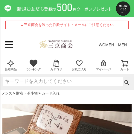
ペー
ジト
ップ
へ
→三京商会を装った詐欺サイト・メールにご注意ください
WOMEN
MEN
新着商品
ランキング
カテゴリ
お気に入り
マイページ
カート
メンズ
財布・革小物
カード入れ