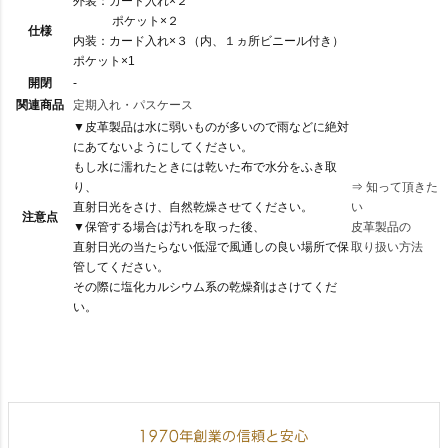
外装：カード入れ×２
ポケット×２
仕様
内装：カード入れ×３（内、１ヵ所ビニール付き）
ポケット×1
開閉
-
関連商品
定期入れ・パスケース
▼皮革製品は水に弱いものが多いので雨などに絶対
にあてないようにしてください。
もし水に濡れたときには乾いた布で水分をふき取
り、
⇒
知って頂きた
直射日光をさけ、自然乾燥させてください。
い
注意点
▼保管する場合は汚れを取った後、
皮革製品の
直射日光の当たらない低湿で風通しの良い場所で保
取り扱い方法
管してください。
その際に塩化カルシウム系の乾燥剤はさけてくだ
い。