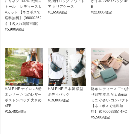
》リネン 100% 大判ス
め掛けバッグ アウトド
か牛革 2WAYバッグ 4F
トール レディース U
ア クリアケース
B
Vカット 【ネコポスで
¥
1,650
¥
22,000
(税込)
(税込)
送料無料】 (08000252
r) 【名入れ刺繍可能】
¥
5,900
(税込)
HALEINE ナイロン&栃
HALEINE 日本製 横型
財布 レディース 二つ折
木レザー たつのレザー
ボディバッグ
り財布 本革 Mia Borsa
ボストンバッグ 大きめ
¥
19,800
ミニ 小さい コンパクト
(税込)
4FB
【ネコポスで送料無
¥
15,400
料】 (07000338r) 4FC
(税込)
¥
5,500
(税込)