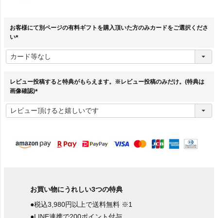
お客様にて別ページの有料ギフトを購入頂いた方のみカードをご選択くださ
い
(
必
須
)
レビュー投稿すると特典がもらえます。※レビュー投稿のみだけ。(特典は
画像確認)
(
必
須
)
お買い物にうれしい3つの特典
●税込3,980円以上で送料無料 ※1
●LINE連携で200ポイント付与