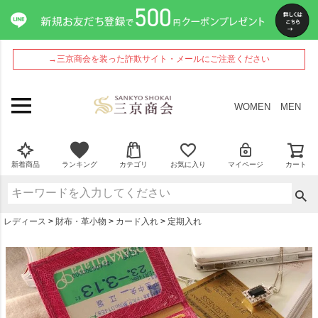
ペー
ジト
ップ
へ
→三京商会を装った詐欺サイト・メールにご注意ください
WOMEN
MEN
新着商品
ランキング
カテゴリ
お気に入り
マイページ
カート
レディース
財布・革小物
カード入れ
定期入れ