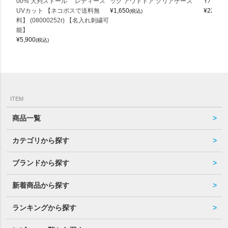
00% 大判ストール レディース
ッグ アウトドア クリアケース
Yバッグ 
UVカット 【ネコポスで送料無
¥
1,650
¥
22,000
(税込)
料】 (08000252r) 【名入れ刺繍可
能】
¥
5,900
(税込)
ITEM
商品一覧
カテゴリから探す
ブランドから探す
新着商品から探す
ランキングから探す