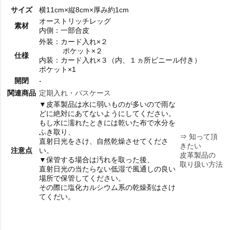
サイズ
横11cm×縦8cm×厚み約1cm
オーストリッチレッグ
素材
内側：一部合皮
外装：カード入れ×２
ポケット×２
仕様
内装：カード入れ×３（内、１ヵ所ビニール付き）
ポケット×1
開閉
-
関連商品
定期入れ・パスケース
▼皮革製品は水に弱いものが多いので雨な
どに絶対にあてないようにしてください。
もし水に濡れたときには乾いた布で水分を
ふき取り、
⇒
知って頂
直射日光をさけ、自然乾燥させてくださ
きたい
注意点
い。
皮革製品の
▼保管する場合は汚れを取った後、
取り扱い方法
直射日光の当たらない低湿で風通しの良い
場所で保管してください。
その際に塩化カルシウム系の乾燥剤はさけ
てくだい。