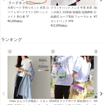
犬用リード 手作りキット 本革 ロ
クラッチバッグ メンズ 牛革 本革
掛け時計
ープ レザークラフト DIY ハンド
シボ加工 A5収納 祝儀袋 冠婚葬祭
計 (0900
メイド 初心者 7F
結婚式 ループ革紐 フォーマル セ
¥
7,150
(
¥
6,200
カンドバッグ 4FB
(税込)
¥
12,650
(税込)
ランキング
1
2
3
《mau.さんコラボ商品 》リネン 1
KAKSI クリアポーチ 斜め掛けバ
HALEI