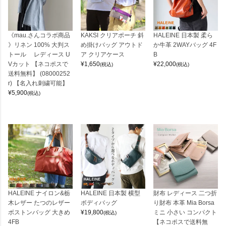
《mau.さんコラボ商品
KAKSI クリアポーチ 斜
HALEINE 日本製 柔ら
》リネン 100% 大判ス
め掛けバッグ アウトド
か牛革 2WAYバッグ 4F
トール レディース U
ア クリアケース
B
Vカット 【ネコポスで
¥
1,650
¥
22,000
(税込)
(税込)
送料無料】 (08000252
r) 【名入れ刺繍可能】
¥
5,900
(税込)
HALEINE ナイロン&栃
HALEINE 日本製 横型
財布 レディース 二つ折
木レザー たつのレザー
ボディバッグ
り財布 本革 Mia Borsa
ボストンバッグ 大きめ
¥
19,800
ミニ 小さい コンパクト
(税込)
4FB
【ネコポスで送料無